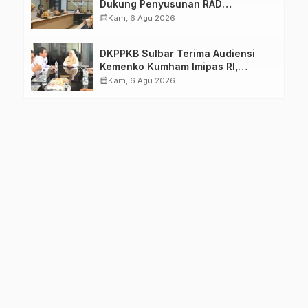
Dukung Penyusunan RAD
TPB/SDGs Sulawesi Barat
calendar_month
Kam, 6 Agu 2026
DKPPKB Sulbar Terima Audiensi
Kemenko Kumham Imipas RI,
Perkuat Pelayanan Kesehatan bagi
calendar_month
Kam, 6 Agu 2026
Kelompok Rentan