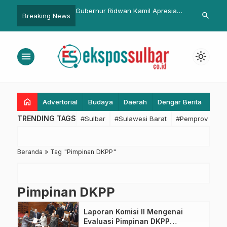
na Tumbang di Pilkades
Gubernur Ridwan Kamil Apresiasi
Pelanggan Ka
search
Breaking News
yu
Kinerja BAZNAS Jabar
Berhasil Me
Grandprize T
menu
light_mode
home
Advertorial
Budaya
Daerah
Dengar Berita
Eko
TRENDING TAGS
#Sulbar
#Sulawesi Barat
#Pemprov Sulba
Beranda
»
Tag "Pimpinan DKPP"
Pimpinan DKPP
Laporan Komisi II Mengenai
Evaluasi Pimpinan DKPP