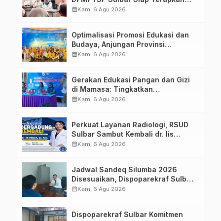
Aplikasi FLEKSI ASN
calendar_month
Kam, 6 Agu 2026
Optimalisasi Promosi Edukasi dan
Budaya, Anjungan Provinsi
Sulawesi Barat Perkuat Kolaborasi
calendar_month
Kam, 6 Agu 2026
Strategis Bersama Sky World TMII
Gerakan Edukasi Pangan dan Gizi
di Mamasa: Tingkatkan
Pengetahuan dan Keterampilan
calendar_month
Kam, 6 Agu 2026
Keluarga dalam Pemenuhan Gizi
Perkuat Layanan Radiologi, RSUD
Sulbar Sambut Kembali dr. Iis
Imelda, Sp.Rad
calendar_month
Kam, 6 Agu 2026
Jadwal Sandeq Silumba 2026
Disesuaikan, Dispoparekraf Sulbar
Pastikan Persiapan Tetap
calendar_month
Kam, 6 Agu 2026
Dimatangkan
Dispoparekraf Sulbar Komitmen