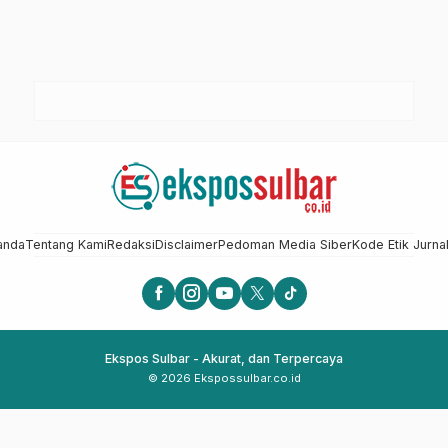
anda
Tentang Kami
Redaksi
Disclaimer
Pedoman Media Siber
Kode Etik Jurnal
Ekspos Sulbar - Akurat, dan Terpercaya
© 2026 Ekspossulbar.co.id