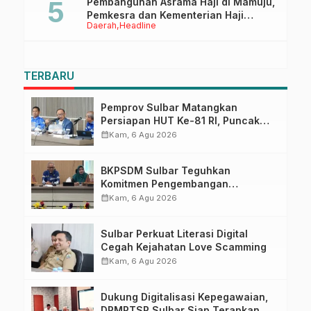
Pembangunan Asrama Haji di Mamuju,
Pemkesra dan Kementerian Haji
Daerah
Headline
Sulbar Tinjau Lokasi
TERBARU
Pemprov Sulbar Matangkan
Persiapan HUT Ke-81 RI, Puncak
Upacara di Lapangan Ahmad
calendar_month
Kam, 6 Agu 2026
Kirang
BKPSDM Sulbar Teguhkan
Komitmen Pengembangan
Kompetensi ASN melalui
calendar_month
Kam, 6 Agu 2026
Penandatanganan Perjanjian
Tugas Belajar 2026
Sulbar Perkuat Literasi Digital
Cegah Kejahatan Love Scamming
calendar_month
Kam, 6 Agu 2026
Dukung Digitalisasi Kepegawaian,
DPMPTSP Sulbar Siap Terapkan