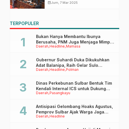
Disetujui, Berikut 10 Poin Evaluasi
calendar_month
Jum, 7 Mar 2025
TERPOPULER
Bukan Hanya Membantu Ibunya
Berusaha, PNM Juga Menjaga Mimpi
Daerah
Headline
Mamasa
Anaknya Untuk Menggapai Cita-Cita
Gubernur Suhardi Duka Dikukuhkan
Adat Balanipa, Raih Gelar Sulo
Daerah
Headline
Polman
Tappidena
Dinas Perkebunan Sulbar Bentuk Tim
Kendali Internal ICS untuk Dukung
Daerah
Pasangkayu
Sertifikasi ISPO Pekebun di
Pasangkayu
Antisipasi Gelombang Hoaks Agustus,
Pemprov Sulbar Ajak Warga Jaga
Daerah
Headline
Ruang Digital