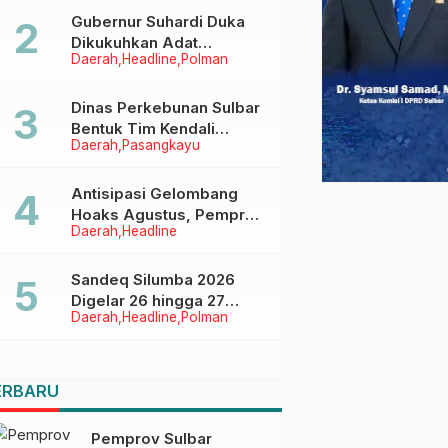
Menggapai Cita-Cita
Gubernur Suhardi Duka
Dikukuhkan Adat
Daerah
Headline
Polman
Balanipa, Raih Gelar Sulo
Tappidena
Dinas Perkebunan Sulbar
Bentuk Tim Kendali
Daerah
Pasangkayu
Internal ICS untuk Dukung
Sertifikasi ISPO Pekebun
di Pasangkayu
Antisipasi Gelombang
Hoaks Agustus, Pemprov
Daerah
Headline
Sulbar Ajak Warga Jaga
Ruang Digital
Sandeq Silumba 2026
Digelar 26 hingga 27
Daerah
Headline
Polman
September, Rangkaian
HUT Sulbar
ERBARU
Pemprov Sulbar