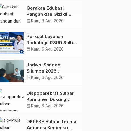
Kolaborasi Strategis
Gerakan Edukasi
Bersama Sky World
Pangan dan Gizi di
TMII
Mamasa: Tingkatkan
calendar_month
Kam, 6 Agu 2026
Pengetahuan dan
Keterampilan Keluarga
Perkuat Layanan
dalam Pemenuhan Gizi
Radiologi, RSUD Sulbar
Sambut Kembali dr. Iis
calendar_month
Kam, 6 Agu 2026
Imelda, Sp.Rad
Jadwal Sandeq
Silumba 2026
Disesuaikan,
calendar_month
Kam, 6 Agu 2026
Dispoparekraf Sulbar
Pastikan Persiapan
Dispoparekraf Sulbar
Tetap Dimatangkan
Komitmen Dukung
Penyusunan RAD
calendar_month
Kam, 6 Agu 2026
TPB/SDGs Sulawesi
Barat
DKPPKB Sulbar Terima
Audiensi Kemenko