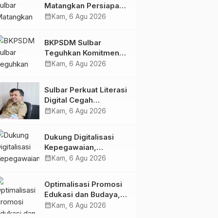
Matangkan Persiapan
HUT Ke-81 RI, Puncak
calendar_month
Kam, 6 Agu 2026
Upacara di Lapangan
Ahmad Kirang
BKPSDM Sulbar
Teguhkan Komitmen
Pengembangan
calendar_month
Kam, 6 Agu 2026
Kompetensi ASN
melalui
Sulbar Perkuat Literasi
Penandatanganan
Digital Cegah
Perjanjian Tugas
Kejahatan Love
calendar_month
Kam, 6 Agu 2026
Belajar 2026
Scamming
Dukung Digitalisasi
Kepegawaian,
DPMPTSP Sulbar Siap
calendar_month
Kam, 6 Agu 2026
Terapkan Aplikasi
FLEKSI ASN
Optimalisasi Promosi
Edukasi dan Budaya,
Anjungan Provinsi
calendar_month
Kam, 6 Agu 2026
Sulawesi Barat Perkuat