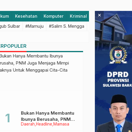
×
ukum
Kesehatan
Komputer
Kriminal
Lifestyle
Majen
ub Sulbar
#Mamuju
#Salim S. Mengga
#featured
#Polda S
ERPOPULER
Bukan Hanya Membantu
Ibunya Berusaha, PNM
Daerah
Headline
Mamasa
Juga Menjaga Mimpi
Anaknya Untuk