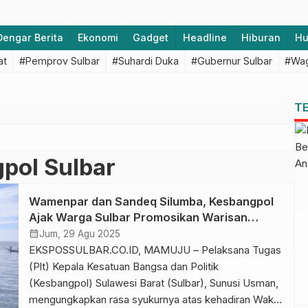
Dengar Berita
Ekonomi
Gadget
Headline
Hiburan
H
at
#Pemprov Sulbar
#Suhardi Duka
#Gubernur Sulbar
#Wag
T
gpol Sulbar
Wamenpar dan Sandeq Silumba, Kesbangpol
Ajak Warga Sulbar Promosikan Warisan
Leluhur
calendar_month
Jum, 29 Agu 2025
EKSPOSSULBAR.CO.ID, MAMUJU – Pelaksana Tugas
(Plt) Kepala Kesatuan Bangsa dan Politik
(Kesbangpol) Sulawesi Barat (Sulbar), Sunusi Usman,
mengungkapkan rasa syukurnya atas kehadiran Wakil