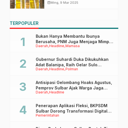
Tidak Sesuai Takaran
calendar_month
Ming, 9 Mar 2025
TERPOPULER
Bukan Hanya Membantu Ibunya
Berusaha, PNM Juga Menjaga Mimpi
Daerah
Headline
Mamasa
Anaknya Untuk Menggapai Cita-Cita
Gubernur Suhardi Duka Dikukuhkan
Adat Balanipa, Raih Gelar Sulo
Daerah
Headline
Polman
Tappidena
Antisipasi Gelombang Hoaks Agustus,
Pemprov Sulbar Ajak Warga Jaga
Daerah
Headline
Ruang Digital
Penerapan Aplikasi Fleksi, BKPSDM
Sulbar Dorong Transformasi Digital
Pemerintahan
Sistem Kehadiran ASN