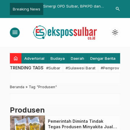
Sulbar Gelar Operasi
Sinergi OPD Sulbar, BPKPD dan
Digadang Dam
search
Breaking News
ajar, Sasar Titik Rawan
Koperindag Bahas Langkah
Budiansyah Ik
Kota Mamuju
Optimalisasi PAD
menu
light_mode
home
Advertorial
Budaya
Daerah
Dengar Berita
Eko
TRENDING TAGS
#Sulbar
#Sulawesi Barat
#Pemprov Sulba
Beranda
»
Tag "Produsen"
Produsen
Pemerintah Diminta Tindak
Tegas Produsen Minyakita Jual