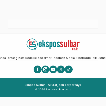
anda
Tentang Kami
Redaksi
Disclaimer
Pedoman Media Siber
Kode Etik Jurnal
Ekspos Sulbar - Akurat, dan Terpercaya
© 2026 Ekspossulbar.co.id