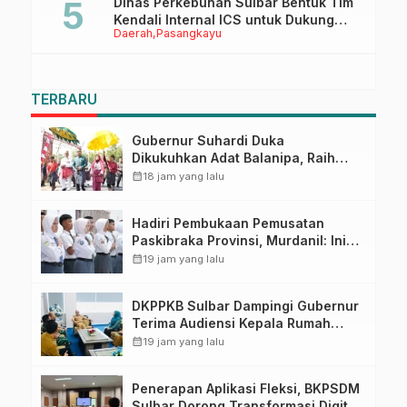
Dinas Perkebunan Sulbar Bentuk Tim
Kendali Internal ICS untuk Dukung
Daerah
Pasangkayu
Sertifikasi ISPO Pekebun di
Pasangkayu
TERBARU
Gubernur Suhardi Duka
Dikukuhkan Adat Balanipa, Raih
Gelar Sulo Tappidena
calendar_month
18 jam yang lalu
Hadiri Pembukaan Pemusatan
Paskibraka Provinsi, Murdanil: Ini
Membentuk Karakter Hingga
calendar_month
19 jam yang lalu
Kedisiplinannya
DKPPKB Sulbar Dampingi Gubernur
Terima Audiensi Kepala Rumah
Sakit TK. III Punggawa Malolo
calendar_month
19 jam yang lalu
Penerapan Aplikasi Fleksi, BKPSDM
Sulbar Dorong Transformasi Digital