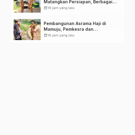
Matangkan Persiapan, Berbagai
Lomba Akan Dilaksanakan Pemprov
calendar_month
19 jam yang lalu
Sulbar
Pembangunan Asrama Haji di
Mamuju, Pemkesra dan
Kementerian Haji Sulbar Tinjau
calendar_month
19 jam yang lalu
Lokasi