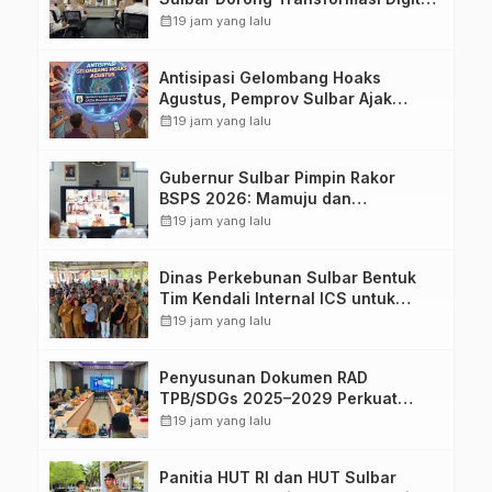
Sistem Kehadiran ASN
calendar_month
19 jam yang lalu
Antisipasi Gelombang Hoaks
Agustus, Pemprov Sulbar Ajak
Warga Jaga Ruang Digital
calendar_month
19 jam yang lalu
Gubernur Sulbar Pimpin Rakor
BSPS 2026: Mamuju dan
Pasangkayu Masih Nol Realisasi
calendar_month
19 jam yang lalu
dari Kuota 5.250 Unit
Dinas Perkebunan Sulbar Bentuk
Tim Kendali Internal ICS untuk
Dukung Sertifikasi ISPO Pekebun di
calendar_month
19 jam yang lalu
Pasangkayu
Penyusunan Dokumen RAD
TPB/SDGs 2025–2029 Perkuat
Arah Pembangunan Berkelanjutan
calendar_month
19 jam yang lalu
Sulawesi Barat
Panitia HUT RI dan HUT Sulbar