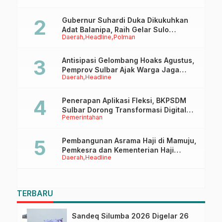
Gubernur Suhardi Duka Dikukuhkan
Adat Balanipa, Raih Gelar Sulo
Daerah
Headline
Polman
Tappidena
Antisipasi Gelombang Hoaks Agustus,
Pemprov Sulbar Ajak Warga Jaga
Daerah
Headline
Ruang Digital
Penerapan Aplikasi Fleksi, BKPSDM
Sulbar Dorong Transformasi Digital
Pemerintahan
Sistem Kehadiran ASN
Pembangunan Asrama Haji di Mamuju,
Pemkesra dan Kementerian Haji
Daerah
Headline
Sulbar Tinjau Lokasi
TERBARU
Sandeq Silumba 2026 Digelar 26