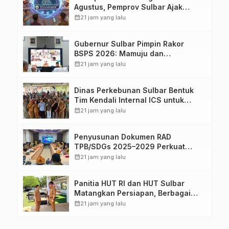
Agustus, Pemprov Sulbar Ajak
Warga Jaga Ruang Digital
calendar_month
21 jam yang lalu
Gubernur Sulbar Pimpin Rakor
BSPS 2026: Mamuju dan
Pasangkayu Masih Nol Realisasi
calendar_month
21 jam yang lalu
dari Kuota 5.250 Unit
Dinas Perkebunan Sulbar Bentuk
Tim Kendali Internal ICS untuk
Dukung Sertifikasi ISPO Pekebun di
calendar_month
21 jam yang lalu
Pasangkayu
Penyusunan Dokumen RAD
TPB/SDGs 2025–2029 Perkuat
Arah Pembangunan Berkelanjutan
calendar_month
21 jam yang lalu
Sulawesi Barat
Panitia HUT RI dan HUT Sulbar
Matangkan Persiapan, Berbagai
Lomba Akan Dilaksanakan Pemprov
calendar_month
21 jam yang lalu
Sulbar