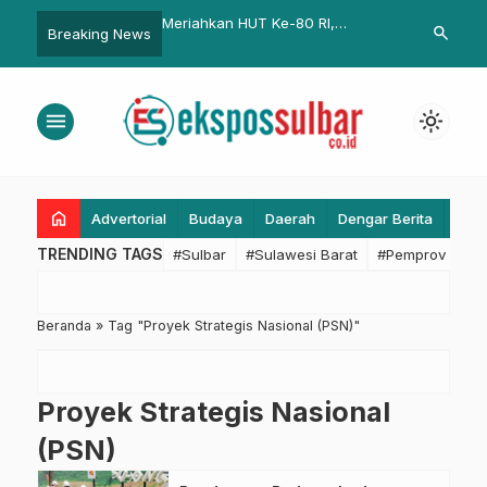
n Sulbar Bentuk Tim
Meriahkan HUT Ke-80 RI,
Bapperida Su
search
Breaking News
an Rekrutmen CPNS
Pemprov Sulbar Gelar Gerakan
Evaluasi Kin
Pangan Murah di Mamuju
Triwulan III 
menu
light_mode
home
Advertorial
Budaya
Daerah
Dengar Berita
Eko
TRENDING TAGS
#Sulbar
#Sulawesi Barat
#Pemprov Sulba
Beranda
»
Tag "Proyek Strategis Nasional (PSN)"
Proyek Strategis Nasional
(PSN)