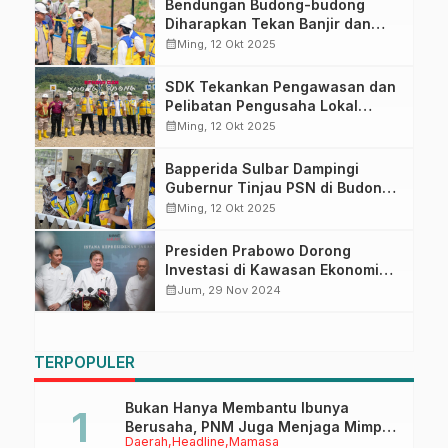
Bendungan Budong-budong
Diharapkan Tekan Banjir dan
Krisis Air di Mateng
calendar_month
Ming, 12 Okt 2025
SDK Tekankan Pengawasan dan
Pelibatan Pengusaha Lokal
dalam Proyek Bendungan
calendar_month
Ming, 12 Okt 2025
Budong-budong
Bapperida Sulbar Dampingi
Gubernur Tinjau PSN di Budong-
budong
calendar_month
Ming, 12 Okt 2025
Presiden Prabowo Dorong
Investasi di Kawasan Ekonomi
Khusus dan Percepatan Proyek
calendar_month
Jum, 29 Nov 2024
Strategis Nasional
TERPOPULER
Bukan Hanya Membantu Ibunya
Berusaha, PNM Juga Menjaga Mimpi
Daerah
Headline
Mamasa
Anaknya Untuk Menggapai Cita-Cita