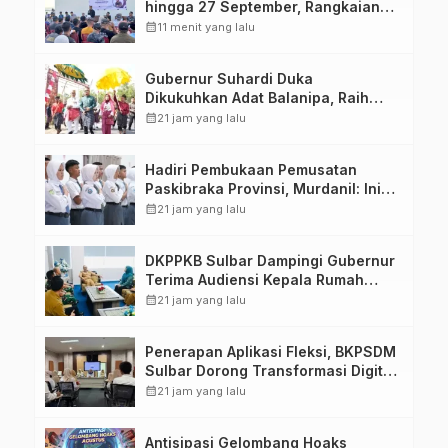
hingga 27 September, Rangkaian
HUT Sulbar
calendar_month
11 menit yang lalu
Gubernur Suhardi Duka
Dikukuhkan Adat Balanipa, Raih
Gelar Sulo Tappidena
calendar_month
21 jam yang lalu
Hadiri Pembukaan Pemusatan
Paskibraka Provinsi, Murdanil: Ini
Membentuk Karakter Hingga
calendar_month
21 jam yang lalu
Kedisiplinannya
DKPPKB Sulbar Dampingi Gubernur
Terima Audiensi Kepala Rumah
Sakit TK. III Punggawa Malolo
calendar_month
21 jam yang lalu
Penerapan Aplikasi Fleksi, BKPSDM
Sulbar Dorong Transformasi Digital
Sistem Kehadiran ASN
calendar_month
21 jam yang lalu
Antisipasi Gelombang Hoaks