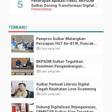
Penerapan Aplikasi Fleksi, BKPSDM
Sulbar Dorong Transformasi Digital
Pemerintahan
Sistem Kehadiran ASN
TERBARU
Pemprov Sulbar Matangkan
Persiapan HUT Ke-81 RI, Puncak
Upacara di Lapangan Ahmad
calendar_month
5 jam yang lalu
Kirang
BKPSDM Sulbar Teguhkan
Komitmen Pengembangan
Kompetensi ASN melalui
calendar_month
5 jam yang lalu
Penandatanganan Perjanjian
Tugas Belajar 2026
Sulbar Perkuat Literasi Digital
Cegah Kejahatan Love Scamming
calendar_month
5 jam yang lalu
Dukung Digitalisasi Kepegawaian,
DPMPTSP Sulbar Siap Terapkan