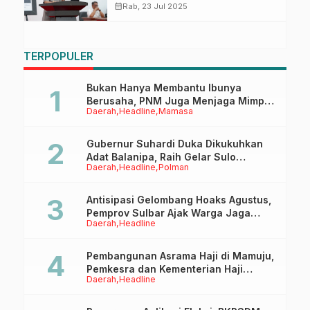
2026 di Hadapan DPRD Sulbar
calendar_month
Rab, 23 Jul 2025
TERPOPULER
Bukan Hanya Membantu Ibunya
Berusaha, PNM Juga Menjaga Mimpi
Daerah
Headline
Mamasa
Anaknya Untuk Menggapai Cita-Cita
Gubernur Suhardi Duka Dikukuhkan
Adat Balanipa, Raih Gelar Sulo
Daerah
Headline
Polman
Tappidena
Antisipasi Gelombang Hoaks Agustus,
Pemprov Sulbar Ajak Warga Jaga
Daerah
Headline
Ruang Digital
Pembangunan Asrama Haji di Mamuju,
Pemkesra dan Kementerian Haji
Daerah
Headline
Sulbar Tinjau Lokasi