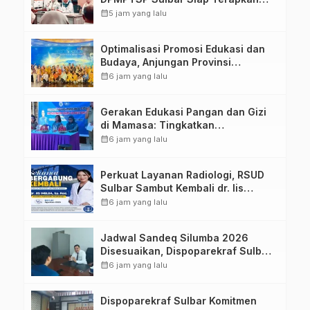
Aplikasi FLEKSI ASN
calendar_month
5 jam yang lalu
Optimalisasi Promosi Edukasi dan
Budaya, Anjungan Provinsi
Sulawesi Barat Perkuat Kolaborasi
calendar_month
6 jam yang lalu
Strategis Bersama Sky World TMII
Gerakan Edukasi Pangan dan Gizi
di Mamasa: Tingkatkan
Pengetahuan dan Keterampilan
calendar_month
6 jam yang lalu
Keluarga dalam Pemenuhan Gizi
Perkuat Layanan Radiologi, RSUD
Sulbar Sambut Kembali dr. Iis
Imelda, Sp.Rad
calendar_month
6 jam yang lalu
Jadwal Sandeq Silumba 2026
Disesuaikan, Dispoparekraf Sulbar
Pastikan Persiapan Tetap
calendar_month
6 jam yang lalu
Dimatangkan
Dispoparekraf Sulbar Komitmen