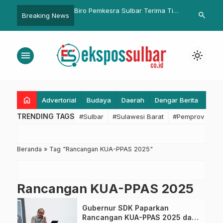
n Kepatuhan Pajak dan
Biro Pemkesra Sulbar Terima Tim
Dinkes Sulba
search
Breaking News
u Lintas, UPTD Pajak
Audit Inspektorat, Murdanil: Siap
Lakukan Veri
n Satlantas Gelar
Berikan Data dan Informasi
Tengah dan 
arano Terpadu
menu
light_mode
home
Advertorial
Budaya
Daerah
Dengar Berita
Eko
TRENDING TAGS
#Sulbar
#Sulawesi Barat
#Pemprov Sulba
Beranda
»
Tag "Rancangan KUA-PPAS 2025"
Rancangan KUA-PPAS 2025
Gubernur SDK Paparkan
Rancangan KUA-PPAS 2025 dan