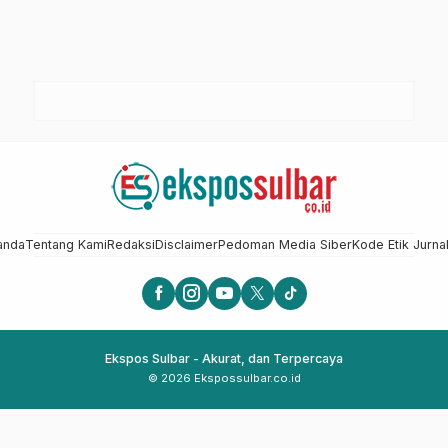
anda
Tentang Kami
Redaksi
Disclaimer
Pedoman Media Siber
Kode Etik Jurnal
Ekspos Sulbar - Akurat, dan Terpercaya
© 2026 Ekspossulbar.co.id