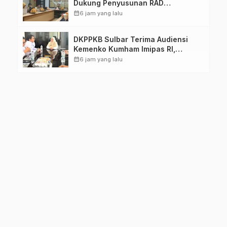
Dukung Penyusunan RAD
TPB/SDGs Sulawesi Barat
calendar_month
6 jam yang lalu
DKPPKB Sulbar Terima Audiensi
Kemenko Kumham Imipas RI,
Perkuat Pelayanan Kesehatan bagi
calendar_month
6 jam yang lalu
Kelompok Rentan