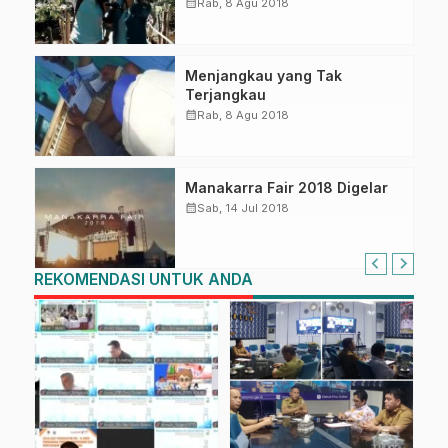
calendar_month
Rab, 8 Agu 2018
Menjangkau yang Tak
Terjangkau
calendar_month
Rab, 8 Agu 2018
Manakarra Fair 2018 Digelar
calendar_month
Sab, 14 Jul 2018
REKOMENDASI UNTUK ANDA