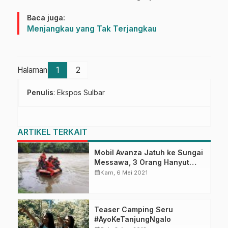
Baca juga:
Menjangkau yang Tak Terjangkau
Halaman
1
2
Penulis
: Ekspos Sulbar
ARTIKEL TERKAIT
Mobil Avanza Jatuh ke Sungai
Messawa, 3 Orang Hanyut
Terbawa Arus
calendar_month
Kam, 6 Mei 2021
Teaser Camping Seru
#AyoKeTanjungNgalo