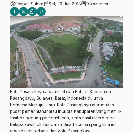
account_circle
calendar_month
comment
Ekspos Sulbar
Sel, 26 Jun 2018
0 komentar
Kota Pasangkayu adalah sebuah Kota di Kabupaten
Pasangkayu, Sulawesi Barat, Indonesia dulunya
bernama Mamuju Utara. Kota Pasangkayu merupakan
pusat pemerintahanatau ibukota Kabupaten yang memiliki
fasilitas gedung pemerintahan, serta hasil alam seperti
kelapa sawit, dll. Bundaran Smart atau simpang lima ini
adalah icon terbaru dari kota Pasangkayu.