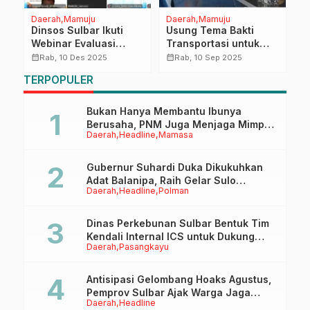
Daerah
Mamuju
Daerah
Mamuju
D
Dinsos Sulbar Ikuti
Usung Tema Bakti
W
Webinar Evaluasi
Transportasi untuk
H
n
Gempa Bumi Merusak
Negeri: Dishub Sulbar
T
calendar_month
calendar_month
calendar_month
Rab, 10 Des 2025
Rab, 10 Sep 2025
2025: Perkuat
Matangkan Rencana
TERPOPULER
Pemahaman dan
Kegiatan Harhubnas
Kapasitas dalam
2025
Penanganan Bencana
Bukan Hanya Membantu Ibunya
Berusaha, PNM Juga Menjaga Mimpi
Daerah
Headline
Mamasa
Anaknya Untuk Menggapai Cita-Cita
Gubernur Suhardi Duka Dikukuhkan
Adat Balanipa, Raih Gelar Sulo
Daerah
Headline
Polman
Tappidena
Dinas Perkebunan Sulbar Bentuk Tim
Kendali Internal ICS untuk Dukung
Daerah
Pasangkayu
Sertifikasi ISPO Pekebun di
Pasangkayu
Antisipasi Gelombang Hoaks Agustus,
Pemprov Sulbar Ajak Warga Jaga
Daerah
Headline
Ruang Digital