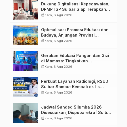
Dukung Digitalisasi Kepegawaian,
DPMPTSP Sulbar Siap Terapkan
Aplikasi FLEKSI ASN
calendar_month
Kam, 6 Agu 2026
Optimalisasi Promosi Edukasi dan
Budaya, Anjungan Provinsi
Sulawesi Barat Perkuat Kolaborasi
calendar_month
Kam, 6 Agu 2026
Strategis Bersama Sky World TMII
Gerakan Edukasi Pangan dan Gizi
di Mamasa: Tingkatkan
Pengetahuan dan Keterampilan
calendar_month
Kam, 6 Agu 2026
Keluarga dalam Pemenuhan Gizi
Perkuat Layanan Radiologi, RSUD
Sulbar Sambut Kembali dr. Iis
Imelda, Sp.Rad
calendar_month
Kam, 6 Agu 2026
Jadwal Sandeq Silumba 2026
Disesuaikan, Dispoparekraf Sulbar
Pastikan Persiapan Tetap
calendar_month
Kam, 6 Agu 2026
Dimatangkan