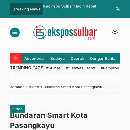
Kadinsos Sulbar Hadiri Rapat
Kemenkes Perkuat Deteksi D
search
Breaking News
 Pemuda
Finalisasi Readiness Criteria
Kasus Kanker Diprediksi
isi
Pembangunan Sekolah Rakyat
Meningkat 70 Persen pada
Tahap II Tahun 2025 di Bali
menu
light_mode
home
Advertorial
Budaya
Daerah
Dengar Berita
Eko
TRENDING TAGS
#Sulbar
#Sulawesi Barat
#Pemprov Sulba
Beranda
»
Video
»
Bundaran Smart Kota Pasangkayu
Video
Bundaran Smart Kota
Pasangkayu