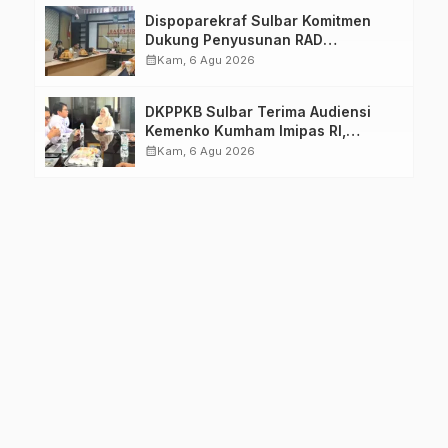
Dispoparekraf Sulbar Komitmen
Dukung Penyusunan RAD
TPB/SDGs Sulawesi Barat
calendar_month
Kam, 6 Agu 2026
DKPPKB Sulbar Terima Audiensi
Kemenko Kumham Imipas RI,
Perkuat Pelayanan Kesehatan bagi
calendar_month
Kam, 6 Agu 2026
Kelompok Rentan