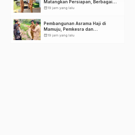
Matangkan Persiapan, Berbagai
Lomba Akan Dilaksanakan Pemprov
calendar_month
19 jam yang lalu
Sulbar
Pembangunan Asrama Haji di
Mamuju, Pemkesra dan
Kementerian Haji Sulbar Tinjau
calendar_month
19 jam yang lalu
Lokasi