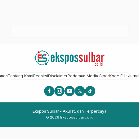
anda
Tentang Kami
Redaksi
Disclaimer
Pedoman Media Siber
Kode Etik Jurnal
Ekspos Sulbar - Akurat, dan Terpercaya
© 2026 Ekspossulbar.co.id