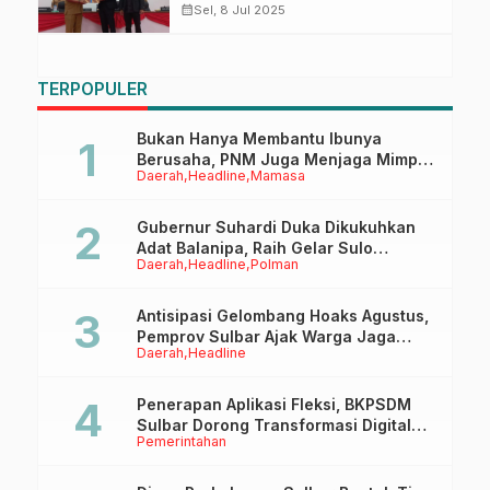
Modal ke Bank Sulselbar
calendar_month
Sel, 8 Jul 2025
TERPOPULER
Bukan Hanya Membantu Ibunya
Berusaha, PNM Juga Menjaga Mimpi
Daerah
Headline
Mamasa
Anaknya Untuk Menggapai Cita-Cita
Gubernur Suhardi Duka Dikukuhkan
Adat Balanipa, Raih Gelar Sulo
Daerah
Headline
Polman
Tappidena
Antisipasi Gelombang Hoaks Agustus,
Pemprov Sulbar Ajak Warga Jaga
Daerah
Headline
Ruang Digital
Penerapan Aplikasi Fleksi, BKPSDM
Sulbar Dorong Transformasi Digital
Pemerintahan
Sistem Kehadiran ASN