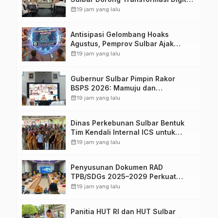
Sistem Kehadiran ASN
calendar_month
19 jam yang lalu
Antisipasi Gelombang Hoaks
Agustus, Pemprov Sulbar Ajak
Warga Jaga Ruang Digital
calendar_month
19 jam yang lalu
Gubernur Sulbar Pimpin Rakor
BSPS 2026: Mamuju dan
Pasangkayu Masih Nol Realisasi
calendar_month
19 jam yang lalu
dari Kuota 5.250 Unit
Dinas Perkebunan Sulbar Bentuk
Tim Kendali Internal ICS untuk
Dukung Sertifikasi ISPO Pekebun di
calendar_month
19 jam yang lalu
Pasangkayu
Penyusunan Dokumen RAD
TPB/SDGs 2025–2029 Perkuat
Arah Pembangunan Berkelanjutan
calendar_month
19 jam yang lalu
Sulawesi Barat
Panitia HUT RI dan HUT Sulbar