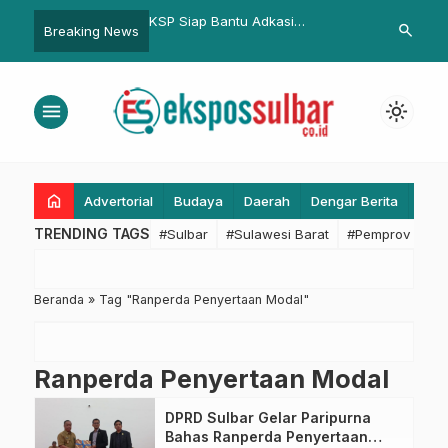
Korban dan Pelaku
KSP Siap Bantu Adkasi
Mempora: Fes
search
Breaking News
n di Salletto Sepakat
Selesaikan Konflik Agraria
Menginspiras
 Barang Bukti
Daera Lain
n
menu
light_mode
home
Advertorial
Budaya
Daerah
Dengar Berita
Eko
TRENDING TAGS
#Sulbar
#Sulawesi Barat
#Pemprov Sulba
Beranda
»
Tag "Ranperda Penyertaan Modal"
Ranperda Penyertaan Modal
DPRD Sulbar Gelar Paripurna
Bahas Ranperda Penyertaan