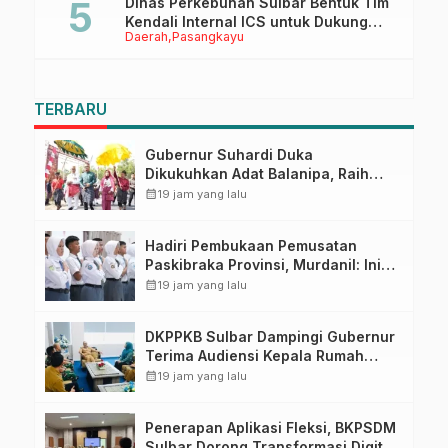
Dinas Perkebunan Sulbar Bentuk Tim
Kendali Internal ICS untuk Dukung
Daerah
Pasangkayu
Sertifikasi ISPO Pekebun di
Pasangkayu
TERBARU
Gubernur Suhardi Duka
Dikukuhkan Adat Balanipa, Raih
Gelar Sulo Tappidena
calendar_month
19 jam yang lalu
Hadiri Pembukaan Pemusatan
Paskibraka Provinsi, Murdanil: Ini
Membentuk Karakter Hingga
calendar_month
19 jam yang lalu
Kedisiplinannya
DKPPKB Sulbar Dampingi Gubernur
Terima Audiensi Kepala Rumah
Sakit TK. III Punggawa Malolo
calendar_month
19 jam yang lalu
Penerapan Aplikasi Fleksi, BKPSDM
Sulbar Dorong Transformasi Digital