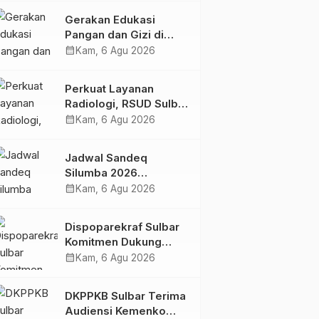
Kolaborasi Strategis
Gerakan Edukasi
Bersama Sky World
Pangan dan Gizi di
TMII
Mamasa: Tingkatkan
calendar_month
Kam, 6 Agu 2026
Pengetahuan dan
Keterampilan Keluarga
Perkuat Layanan
dalam Pemenuhan Gizi
Radiologi, RSUD Sulbar
Sambut Kembali dr. Iis
calendar_month
Kam, 6 Agu 2026
Imelda, Sp.Rad
Jadwal Sandeq
Silumba 2026
Disesuaikan,
calendar_month
Kam, 6 Agu 2026
Dispoparekraf Sulbar
Pastikan Persiapan
Dispoparekraf Sulbar
Tetap Dimatangkan
Komitmen Dukung
Penyusunan RAD
calendar_month
Kam, 6 Agu 2026
TPB/SDGs Sulawesi
Barat
DKPPKB Sulbar Terima
Audiensi Kemenko