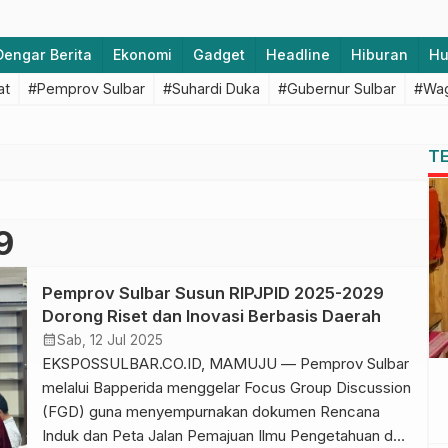
Dengar Berita
Ekonomi
Gadget
Headline
Hiburan
H
at
#Pemprov Sulbar
#Suhardi Duka
#Gubernur Sulbar
#Wag
T
9
Pemprov Sulbar Susun RIPJPID 2025-2029
Dorong Riset dan Inovasi Berbasis Daerah
calendar_month
Sab, 12 Jul 2025
EKSPOSSULBAR.CO.ID, MAMUJU — Pemprov Sulbar
melalui Bapperida menggelar Focus Group Discussion
(FGD) guna menyempurnakan dokumen Rencana
Induk dan Peta Jalan Pemajuan Ilmu Pengetahuan dan