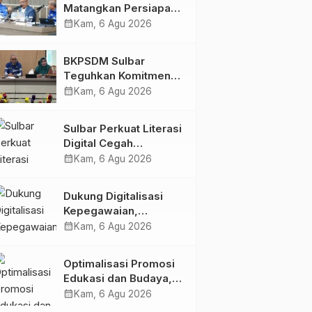
Matangkan Persiapan
HUT Ke-81 RI, Puncak
calendar_month
Kam, 6 Agu 2026
Upacara di Lapangan
Ahmad Kirang
BKPSDM Sulbar
Teguhkan Komitmen
Pengembangan
calendar_month
Kam, 6 Agu 2026
Kompetensi ASN
melalui
Sulbar Perkuat Literasi
Penandatanganan
Digital Cegah
Perjanjian Tugas
Kejahatan Love
calendar_month
Kam, 6 Agu 2026
Belajar 2026
Scamming
Dukung Digitalisasi
Kepegawaian,
DPMPTSP Sulbar Siap
calendar_month
Kam, 6 Agu 2026
Terapkan Aplikasi
FLEKSI ASN
Optimalisasi Promosi
Edukasi dan Budaya,
Anjungan Provinsi
calendar_month
Kam, 6 Agu 2026
Sulawesi Barat Perkuat