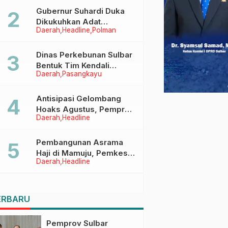
Menggapai Cita-Cita
Gubernur Suhardi Duka
Dikukuhkan Adat
Daerah
Headline
Polman
Balanipa, Raih Gelar Sulo
Tappidena
Dinas Perkebunan Sulbar
Bentuk Tim Kendali
Daerah
Pasangkayu
Internal ICS untuk Dukung
Sertifikasi ISPO Pekebun
di Pasangkayu
Antisipasi Gelombang
Hoaks Agustus, Pemprov
Daerah
Headline
Sulbar Ajak Warga Jaga
Ruang Digital
Pembangunan Asrama
Haji di Mamuju, Pemkesra
Daerah
Headline
dan Kementerian Haji
Sulbar Tinjau Lokasi
ERBARU
Pemprov Sulbar