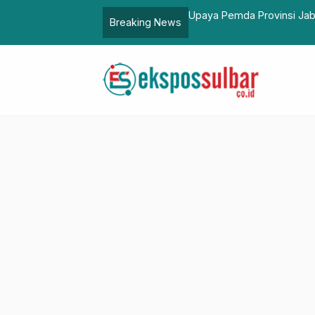
Masalah Al-Zaytun Sesuai Kewenangan
Gubernur Ridwan Kamil 
Breaking News