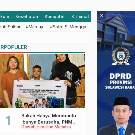
×
ukum
Kesehatan
Komputer
Kriminal
Lifestyle
Majen
ub Sulbar
#Mamuju
#Salim S. Mengga
#featured
#Polda S
ERPOPULER
Bukan Hanya Membantu
Ibunya Berusaha, PNM
Daerah
Headline
Mamasa
Juga Menjaga Mimpi
Anaknya Untuk