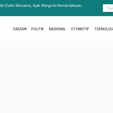
ari Peduli Sampah Nasional
Bank Suls
expand_more
DAERAH
POLITIK
NASIONAL
OTOMOTIF
TEKNOLOG