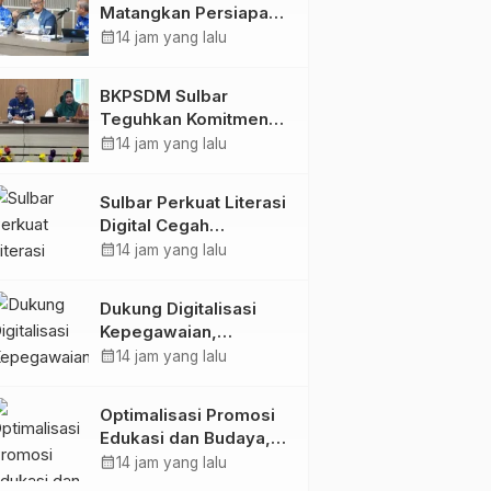
Matangkan Persiapan
HUT Ke-81 RI, Puncak
calendar_month
14 jam yang lalu
Upacara di Lapangan
Ahmad Kirang
BKPSDM Sulbar
Teguhkan Komitmen
Pengembangan
calendar_month
14 jam yang lalu
Kompetensi ASN
melalui
Sulbar Perkuat Literasi
Penandatanganan
Digital Cegah
Perjanjian Tugas
Kejahatan Love
calendar_month
14 jam yang lalu
Belajar 2026
Scamming
Dukung Digitalisasi
Kepegawaian,
DPMPTSP Sulbar Siap
calendar_month
14 jam yang lalu
Terapkan Aplikasi
FLEKSI ASN
Optimalisasi Promosi
Edukasi dan Budaya,
Anjungan Provinsi
calendar_month
14 jam yang lalu
Sulawesi Barat Perkuat