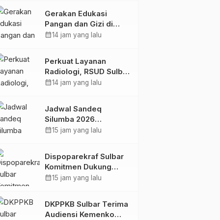
Kolaborasi Strategis
Gerakan Edukasi
Bersama Sky World
Pangan dan Gizi di
TMII
Mamasa: Tingkatkan
calendar_month
14 jam yang lalu
Pengetahuan dan
Keterampilan Keluarga
Perkuat Layanan
dalam Pemenuhan Gizi
Radiologi, RSUD Sulbar
Sambut Kembali dr. Iis
calendar_month
14 jam yang lalu
Imelda, Sp.Rad
Jadwal Sandeq
Silumba 2026
Disesuaikan,
calendar_month
15 jam yang lalu
Dispoparekraf Sulbar
Pastikan Persiapan
Dispoparekraf Sulbar
Tetap Dimatangkan
Komitmen Dukung
Penyusunan RAD
calendar_month
15 jam yang lalu
TPB/SDGs Sulawesi
Barat
DKPPKB Sulbar Terima
Audiensi Kemenko