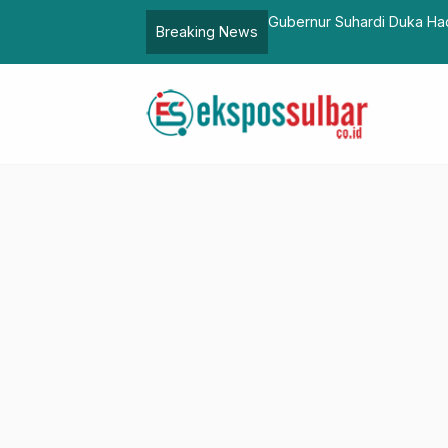
rsama, Ajak Warga Isi Kemerdekaan
Pasangkayu Tuan Rumah H
Breaking News