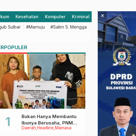
×
ukum
Kesehatan
Komputer
Kriminal
Lifestyle
Majen
ub Sulbar
#Mamuju
#Salim S. Mengga
#featured
#Polda S
ERPOPULER
Bukan Hanya Membantu
Ibunya Berusaha, PNM
Daerah
Headline
Mamasa
Juga Menjaga Mimpi
Anaknya Untuk