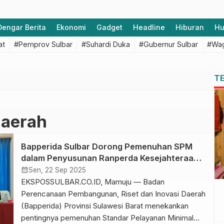
Dengar Berita
Ekonomi
Gadget
Headline
Hiburan
H
at
#Pemprov Sulbar
#Suhardi Duka
#Gubernur Sulbar
#Wag
T
Daerah
Bapperida Sulbar Dorong Pemenuhan SPM
dalam Penyusunan Ranperda Kesejahteraan
Sosial
calendar_month
Sen, 22 Sep 2025
EKSPOSSULBAR.CO.ID, Mamuju — Badan
Perencanaan Pembangunan, Riset dan Inovasi Daerah
(Bapperida) Provinsi Sulawesi Barat menekankan
pentingnya pemenuhan Standar Pelayanan Minimal