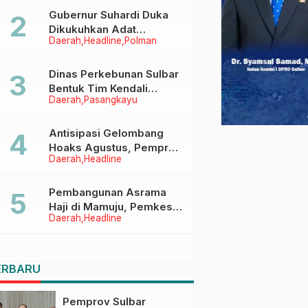
Menggapai Cita-Cita
Gubernur Suhardi Duka
Dikukuhkan Adat
Daerah
Headline
Polman
Balanipa, Raih Gelar Sulo
Tappidena
Dinas Perkebunan Sulbar
Bentuk Tim Kendali
Daerah
Pasangkayu
Internal ICS untuk Dukung
Sertifikasi ISPO Pekebun
di Pasangkayu
Antisipasi Gelombang
Hoaks Agustus, Pemprov
Daerah
Headline
Sulbar Ajak Warga Jaga
Ruang Digital
Pembangunan Asrama
Haji di Mamuju, Pemkesra
Daerah
Headline
dan Kementerian Haji
Sulbar Tinjau Lokasi
ERBARU
Pemprov Sulbar