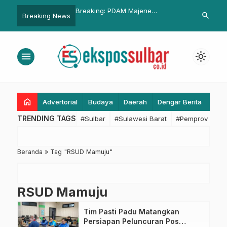
 Minta Tumpangan,
Breaking: PDAM Majene
Gubernur Rid
search
Breaking News
ah Ditodong Sebilah
Tuntaskan Kewajiban Pajak Air
Pelaksanaan 
Permukaan Pemakaian Maret
2026
menu
light_mode
home
Advertorial
Budaya
Daerah
Dengar Berita
Eko
TRENDING TAGS
#Sulbar
#Sulawesi Barat
#Pemprov Sulba
Beranda
»
Tag "RSUD Mamuju"
RSUD Mamuju
Tim Pasti Padu Matangkan
Persiapan Peluncuran Pos