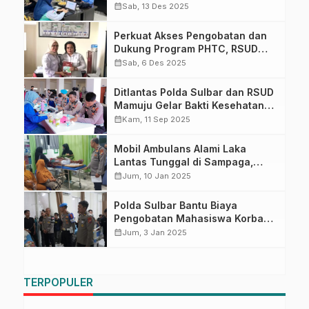
Rujukan Stunting di RSUD
calendar_month
Sab, 13 Des 2025
Mamuju
Perkuat Akses Pengobatan dan
Dukung Program PHTC, RSUD
Mamuju Buka Layanan TBC
calendar_month
Sab, 6 Des 2025
Resisten Obat
Ditlantas Polda Sulbar dan RSUD
Mamuju Gelar Bakti Kesehatan
Gratis Semarakkan HUT Lalu
calendar_month
Kam, 11 Sep 2025
Lintas ke-70
Mobil Ambulans Alami Laka
Lantas Tunggal di Sampaga,
Bawa Pasien Rujukan dari
calendar_month
Jum, 10 Jan 2025
Puskesmas Pangale Menuju
RSUD Mamuju
Polda Sulbar Bantu Biaya
Pengobatan Mahasiswa Korban
Bentrok
calendar_month
Jum, 3 Jan 2025
TERPOPULER