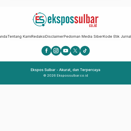
anda
Tentang Kami
Redaksi
Disclaimer
Pedoman Media Siber
Kode Etik Jurnal
Ekspos Sulbar - Akurat, dan Terpercaya
© 2026 Ekspossulbar.co.id