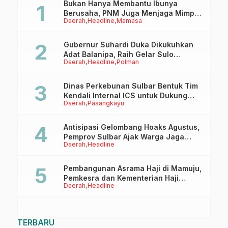
Bukan Hanya Membantu Ibunya
Berusaha, PNM Juga Menjaga Mimpi
Daerah
Headline
Mamasa
Anaknya Untuk Menggapai Cita-Cita
Gubernur Suhardi Duka Dikukuhkan
Adat Balanipa, Raih Gelar Sulo
Daerah
Headline
Polman
Tappidena
Dinas Perkebunan Sulbar Bentuk Tim
Kendali Internal ICS untuk Dukung
Daerah
Pasangkayu
Sertifikasi ISPO Pekebun di
Pasangkayu
Antisipasi Gelombang Hoaks Agustus,
Pemprov Sulbar Ajak Warga Jaga
Daerah
Headline
Ruang Digital
Pembangunan Asrama Haji di Mamuju,
Pemkesra dan Kementerian Haji
Daerah
Headline
Sulbar Tinjau Lokasi
TERBARU