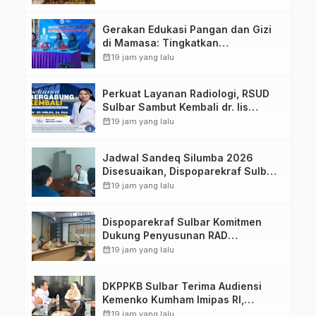
Strategis Bersama Sky World TMII
Gerakan Edukasi Pangan dan Gizi
di Mamasa: Tingkatkan
Pengetahuan dan Keterampilan
calendar_month
19 jam yang lalu
Keluarga dalam Pemenuhan Gizi
Perkuat Layanan Radiologi, RSUD
Sulbar Sambut Kembali dr. Iis
Imelda, Sp.Rad
calendar_month
19 jam yang lalu
Jadwal Sandeq Silumba 2026
Disesuaikan, Dispoparekraf Sulbar
Pastikan Persiapan Tetap
calendar_month
19 jam yang lalu
Dimatangkan
Dispoparekraf Sulbar Komitmen
Dukung Penyusunan RAD
TPB/SDGs Sulawesi Barat
calendar_month
19 jam yang lalu
DKPPKB Sulbar Terima Audiensi
Kemenko Kumham Imipas RI,
Perkuat Pelayanan Kesehatan bagi
calendar_month
19 jam yang lalu