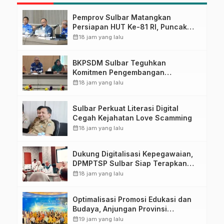
Pemprov Sulbar Matangkan
Persiapan HUT Ke-81 RI, Puncak
Upacara di Lapangan Ahmad
calendar_month
18 jam yang lalu
Kirang
BKPSDM Sulbar Teguhkan
Komitmen Pengembangan
Kompetensi ASN melalui
calendar_month
18 jam yang lalu
Penandatanganan Perjanjian
Tugas Belajar 2026
Sulbar Perkuat Literasi Digital
Cegah Kejahatan Love Scamming
calendar_month
18 jam yang lalu
Dukung Digitalisasi Kepegawaian,
DPMPTSP Sulbar Siap Terapkan
Aplikasi FLEKSI ASN
calendar_month
18 jam yang lalu
Optimalisasi Promosi Edukasi dan
Budaya, Anjungan Provinsi
Sulawesi Barat Perkuat Kolaborasi
calendar_month
19 jam yang lalu