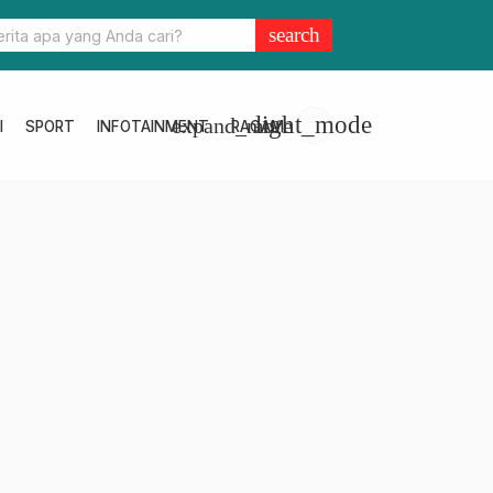
Pornas Korpri ke-XVI 2023 Berakhir, Sulbar Urutan 23
search
light_mode
expand_more
I
SPORT
INFOTAINMENT
RAGAM