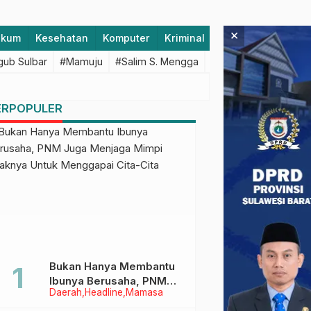
×
ukum
Kesehatan
Komputer
Kriminal
Lifestyle
Majen
ub Sulbar
#Mamuju
#Salim S. Mengga
#featured
#Polda S
ERPOPULER
Bukan Hanya Membantu
Ibunya Berusaha, PNM
Daerah
Headline
Mamasa
Juga Menjaga Mimpi
Anaknya Untuk