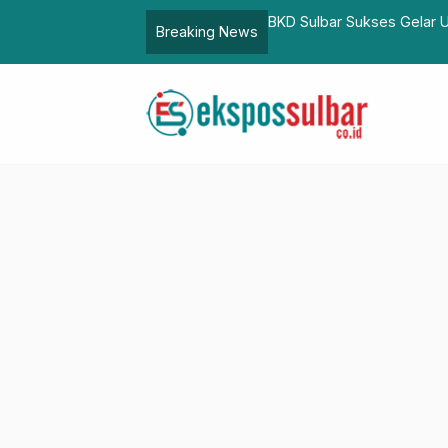
n Dinas dan UPKP 2025, 576 Peserta Antusias Ikuti
Posko Logisti
Breaking News