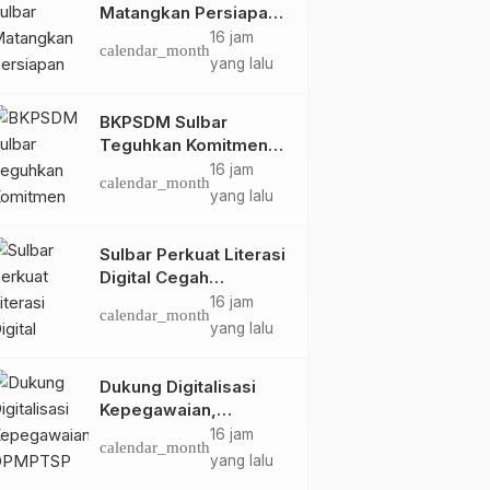
Matangkan Persiapan
HUT Ke-81 RI, Puncak
16 jam
calendar_month
Upacara di Lapangan
yang lalu
Ahmad Kirang
BKPSDM Sulbar
Teguhkan Komitmen
Pengembangan
16 jam
calendar_month
Kompetensi ASN
yang lalu
melalui
Penandatanganan
Sulbar Perkuat Literasi
Perjanjian Tugas
Digital Cegah
Belajar 2026
Kejahatan Love
16 jam
calendar_month
Scamming
yang lalu
Dukung Digitalisasi
Kepegawaian,
DPMPTSP Sulbar Siap
16 jam
calendar_month
Terapkan Aplikasi
yang lalu
FLEKSI ASN