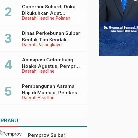
Menggapai Cita-Cita
Gubernur Suhardi Duka
Dikukuhkan Adat
Daerah
Headline
Polman
Balanipa, Raih Gelar Sulo
Tappidena
Dinas Perkebunan Sulbar
Bentuk Tim Kendali
Daerah
Pasangkayu
Internal ICS untuk Dukung
Sertifikasi ISPO Pekebun
di Pasangkayu
Antisipasi Gelombang
Hoaks Agustus, Pemprov
Daerah
Headline
Sulbar Ajak Warga Jaga
Ruang Digital
Pembangunan Asrama
Haji di Mamuju, Pemkesra
Daerah
Headline
dan Kementerian Haji
Sulbar Tinjau Lokasi
ERBARU
Pemprov Sulbar