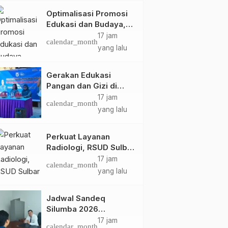
Optimalisasi Promosi
Edukasi dan Budaya,
Anjungan Provinsi
17 jam
calendar_month
Sulawesi Barat Perkuat
yang lalu
Kolaborasi Strategis
Bersama Sky World
Gerakan Edukasi
TMII
Pangan dan Gizi di
Mamasa: Tingkatkan
17 jam
calendar_month
Pengetahuan dan
yang lalu
Keterampilan Keluarga
dalam Pemenuhan Gizi
Perkuat Layanan
Radiologi, RSUD Sulbar
Sambut Kembali dr. Iis
17 jam
calendar_month
Imelda, Sp.Rad
yang lalu
Jadwal Sandeq
Silumba 2026
Disesuaikan,
17 jam
calendar_month