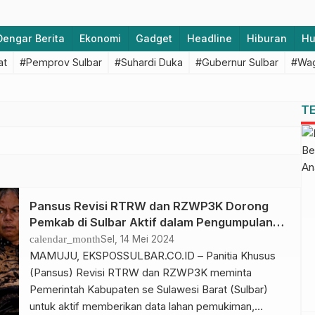
Dengar Berita
Ekonomi
Gadget
Headline
Hiburan
H
at
#Pemprov Sulbar
#Suhardi Duka
#Gubernur Sulbar
#Wag
T
Pansus Revisi RTRW dan RZWP3K Dorong
Pemkab di Sulbar Aktif dalam Pengumpulan
Data Lahan
calendar_month
Sel, 14 Mei 2024
MAMUJU, EKSPOSSULBAR.CO.ID – Panitia Khusus
(Pansus) Revisi RTRW dan RZWP3K meminta
Pemerintah Kabupaten se Sulawesi Barat (Sulbar)
untuk aktif memberikan data lahan pemukiman,