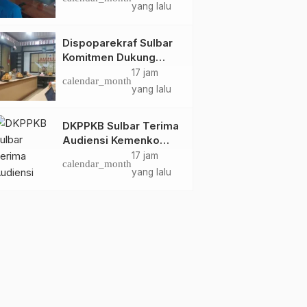
Dispoparekraf Sulbar
yang lalu
Pastikan Persiapan
Tetap Dimatangkan
Dispoparekraf Sulbar
Komitmen Dukung
Penyusunan RAD
17 jam
calendar_month
TPB/SDGs Sulawesi
yang lalu
Barat
DKPPKB Sulbar Terima
Audiensi Kemenko
Kumham Imipas RI,
17 jam
calendar_month
Perkuat Pelayanan
yang lalu
Kesehatan bagi
Kelompok Rentan