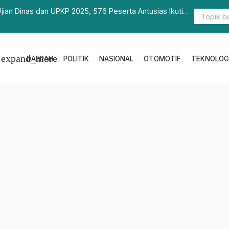
k Pasangkayu Disinggahi Hampir 1.000 Pengungsi per Hari
expand_more
DAERAH
POLITIK
NASIONAL
OTOMOTIF
TEKNOLOG