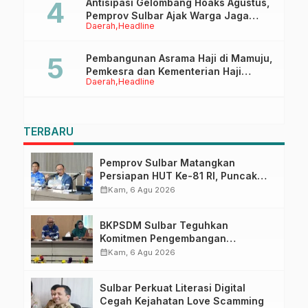
Antisipasi Gelombang Hoaks Agustus,
Pemprov Sulbar Ajak Warga Jaga
Daerah
Headline
Ruang Digital
Pembangunan Asrama Haji di Mamuju,
Pemkesra dan Kementerian Haji
Daerah
Headline
Sulbar Tinjau Lokasi
TERBARU
Pemprov Sulbar Matangkan
Persiapan HUT Ke-81 RI, Puncak
Upacara di Lapangan Ahmad
calendar_month
Kam, 6 Agu 2026
Kirang
BKPSDM Sulbar Teguhkan
Komitmen Pengembangan
Kompetensi ASN melalui
calendar_month
Kam, 6 Agu 2026
Penandatanganan Perjanjian
Tugas Belajar 2026
Sulbar Perkuat Literasi Digital
Cegah Kejahatan Love Scamming