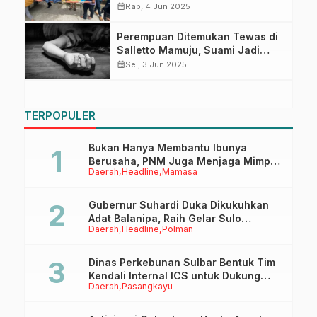
Diduga Karena Minum Racun, Ini
calendar_month
Rab, 4 Jun 2025
Penjelasan Dokter Forensik
Perempuan Ditemukan Tewas di
Salletto Mamuju, Suami Jadi
Tersangka Pembunuhan
calendar_month
Sel, 3 Jun 2025
TERPOPULER
Bukan Hanya Membantu Ibunya
Berusaha, PNM Juga Menjaga Mimpi
Daerah
Headline
Mamasa
Anaknya Untuk Menggapai Cita-Cita
Gubernur Suhardi Duka Dikukuhkan
Adat Balanipa, Raih Gelar Sulo
Daerah
Headline
Polman
Tappidena
Dinas Perkebunan Sulbar Bentuk Tim
Kendali Internal ICS untuk Dukung
Daerah
Pasangkayu
Sertifikasi ISPO Pekebun di
Pasangkayu