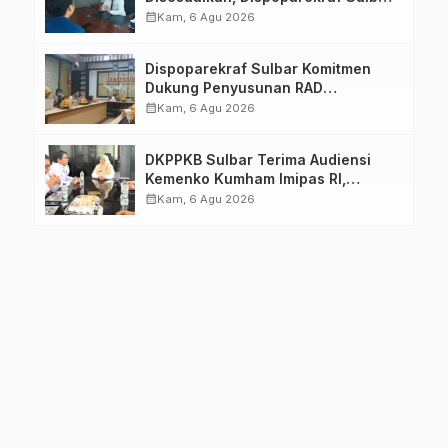
Pastikan Persiapan Tetap
calendar_month
Kam, 6 Agu 2026
Dimatangkan
Dispoparekraf Sulbar Komitmen
Dukung Penyusunan RAD
TPB/SDGs Sulawesi Barat
calendar_month
Kam, 6 Agu 2026
DKPPKB Sulbar Terima Audiensi
Kemenko Kumham Imipas RI,
Perkuat Pelayanan Kesehatan bagi
calendar_month
Kam, 6 Agu 2026
Kelompok Rentan