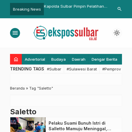
Ridwan Kamil
Kapolda Sulbar Pimpin Pelatihan
Jelang Pemil
search
Breaking News
 Forum Diaspora Jawa
Pra Operasi Sikat Marano 2026:
Ridwan Kami
Tekan Kriminalitas, Ciptakan
Tingkatkan K
Kamtibmas Kondusif
menu
light_mode
home
Advertorial
Budaya
Daerah
Dengar Berita
Eko
TRENDING TAGS
#Sulbar
#Sulawesi Barat
#Pemprov Sulba
Beranda
»
Tag "Saletto"
Saletto
Pelaku Suami Bunuh Istri di
Salletto Mamuju Meninggal,