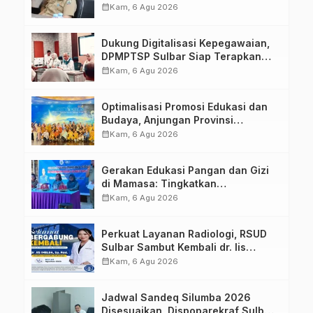
calendar_month
Kam, 6 Agu 2026
Dukung Digitalisasi Kepegawaian,
DPMPTSP Sulbar Siap Terapkan
Aplikasi FLEKSI ASN
calendar_month
Kam, 6 Agu 2026
Optimalisasi Promosi Edukasi dan
Budaya, Anjungan Provinsi
Sulawesi Barat Perkuat Kolaborasi
calendar_month
Kam, 6 Agu 2026
Strategis Bersama Sky World TMII
Gerakan Edukasi Pangan dan Gizi
di Mamasa: Tingkatkan
Pengetahuan dan Keterampilan
calendar_month
Kam, 6 Agu 2026
Keluarga dalam Pemenuhan Gizi
Perkuat Layanan Radiologi, RSUD
Sulbar Sambut Kembali dr. Iis
Imelda, Sp.Rad
calendar_month
Kam, 6 Agu 2026
Jadwal Sandeq Silumba 2026
Disesuaikan, Dispoparekraf Sulbar