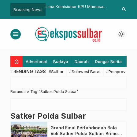
PM TBC Sulbar Perlu
Lima Komisioner KPU Mamasa
Rencana Pem
search
Breaking News
, DKPPKB Dorong
Periode 2018-2023 Resmi Dilantik
Majene Dibah
 Deteksi Dini
Tekankan As
Sosial
menu
light_mode
home
Advertorial
Budaya
Daerah
Dengar Berita
Eko
TRENDING TAGS
#Sulbar
#Sulawesi Barat
#Pemprov Sulba
Beranda
»
Tag "Satker Polda Sulbar"
Satker Polda Sulbar
Grand Final Pertandingan Bola
Voli Satker Polda Sulbar: Brimob