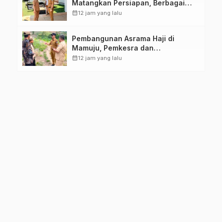
Matangkan Persiapan, Berbagai
Lomba Akan Dilaksanakan Pemprov
calendar_month
12 jam yang lalu
Sulbar
Pembangunan Asrama Haji di
Mamuju, Pemkesra dan
Kementerian Haji Sulbar Tinjau
calendar_month
12 jam yang lalu
Lokasi