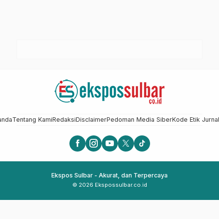
anda
Tentang Kami
Redaksi
Disclaimer
Pedoman Media Siber
Kode Etik Jurnal
Ekspos Sulbar - Akurat, dan Terpercaya
© 2026 Ekspossulbar.co.id