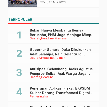
dan Polres Mateng Beradu
calendar_month
Sen, 25 Mei 2026
Sengit Rebut Gelar Juara
TERPOPULER
Bukan Hanya Membantu Ibunya
Berusaha, PNM Juga Menjaga Mimpi
Daerah
Headline
Mamasa
Anaknya Untuk Menggapai Cita-Cita
Gubernur Suhardi Duka Dikukuhkan
Adat Balanipa, Raih Gelar Sulo
Daerah
Headline
Polman
Tappidena
Antisipasi Gelombang Hoaks Agustus,
Pemprov Sulbar Ajak Warga Jaga
Daerah
Headline
Ruang Digital
Penerapan Aplikasi Fleksi, BKPSDM
Sulbar Dorong Transformasi Digital
Pemerintahan
Sistem Kehadiran ASN