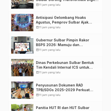
Sistem Kehadiran ASN
calendar_month
11 jam yang lalu
Antisipasi Gelombang Hoaks
Agustus, Pemprov Sulbar Ajak
Warga Jaga Ruang Digital
calendar_month
11 jam yang lalu
Gubernur Sulbar Pimpin Rakor
BSPS 2026: Mamuju dan
Pasangkayu Masih Nol Realisasi
calendar_month
11 jam yang lalu
dari Kuota 5.250 Unit
Dinas Perkebunan Sulbar Bentuk
Tim Kendali Internal ICS untuk
Dukung Sertifikasi ISPO Pekebun di
calendar_month
11 jam yang lalu
Pasangkayu
Penyusunan Dokumen RAD
TPB/SDGs 2025–2029 Perkuat
Arah Pembangunan Berkelanjutan
calendar_month
11 jam yang lalu
Sulawesi Barat
Panitia HUT RI dan HUT Sulbar