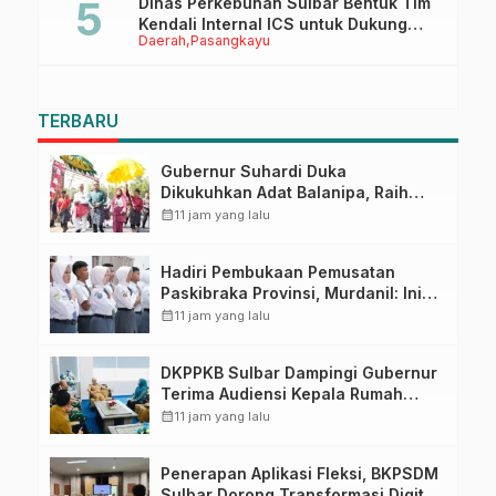
Dinas Perkebunan Sulbar Bentuk Tim
Kendali Internal ICS untuk Dukung
Daerah
Pasangkayu
Sertifikasi ISPO Pekebun di
Pasangkayu
TERBARU
Gubernur Suhardi Duka
Dikukuhkan Adat Balanipa, Raih
Gelar Sulo Tappidena
calendar_month
11 jam yang lalu
Hadiri Pembukaan Pemusatan
Paskibraka Provinsi, Murdanil: Ini
Membentuk Karakter Hingga
calendar_month
11 jam yang lalu
Kedisiplinannya
DKPPKB Sulbar Dampingi Gubernur
Terima Audiensi Kepala Rumah
Sakit TK. III Punggawa Malolo
calendar_month
11 jam yang lalu
Penerapan Aplikasi Fleksi, BKPSDM
Sulbar Dorong Transformasi Digital