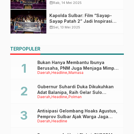
Ditlantas Polda Sulbar
calendar_month
Rab, 14 Mei 2025
Kapolda Sulbar: Film “Sayap-
Sayap Patah 2” Jadi Inspirasi
Pengabdian Seorang Ayah dan
calendar_month
Sel, 13 Mei 2025
Anggota Polri
TERPOPULER
Bukan Hanya Membantu Ibunya
Berusaha, PNM Juga Menjaga Mimpi
Daerah
Headline
Mamasa
Anaknya Untuk Menggapai Cita-Cita
Gubernur Suhardi Duka Dikukuhkan
Adat Balanipa, Raih Gelar Sulo
Daerah
Headline
Polman
Tappidena
Antisipasi Gelombang Hoaks Agustus,
Pemprov Sulbar Ajak Warga Jaga
Daerah
Headline
Ruang Digital