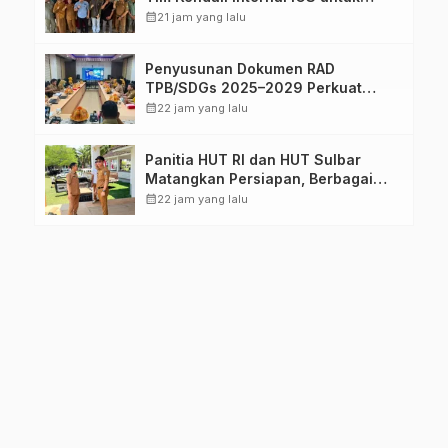
Dukung Sertifikasi ISPO Pekebun di
calendar_month
21 jam yang lalu
Pasangkayu
Penyusunan Dokumen RAD
TPB/SDGs 2025–2029 Perkuat
Arah Pembangunan Berkelanjutan
calendar_month
22 jam yang lalu
Sulawesi Barat
Panitia HUT RI dan HUT Sulbar
Matangkan Persiapan, Berbagai
Lomba Akan Dilaksanakan Pemprov
calendar_month
22 jam yang lalu
Sulbar