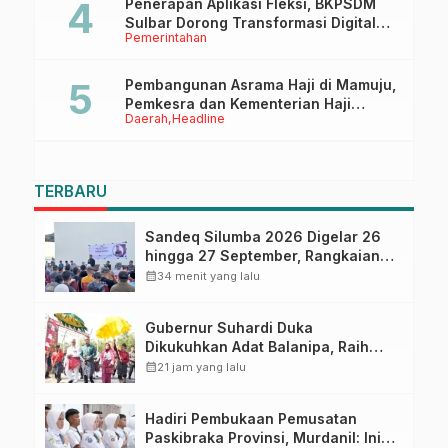
Penerapan Aplikasi Fleksi, BKPSDM
Sulbar Dorong Transformasi Digital
Pemerintahan
Sistem Kehadiran ASN
Pembangunan Asrama Haji di Mamuju,
Pemkesra dan Kementerian Haji
Daerah
Headline
Sulbar Tinjau Lokasi
TERBARU
Sandeq Silumba 2026 Digelar 26
hingga 27 September, Rangkaian
HUT Sulbar
calendar_month
34 menit yang lalu
Gubernur Suhardi Duka
Dikukuhkan Adat Balanipa, Raih
Gelar Sulo Tappidena
calendar_month
21 jam yang lalu
Hadiri Pembukaan Pemusatan
Paskibraka Provinsi, Murdanil: Ini