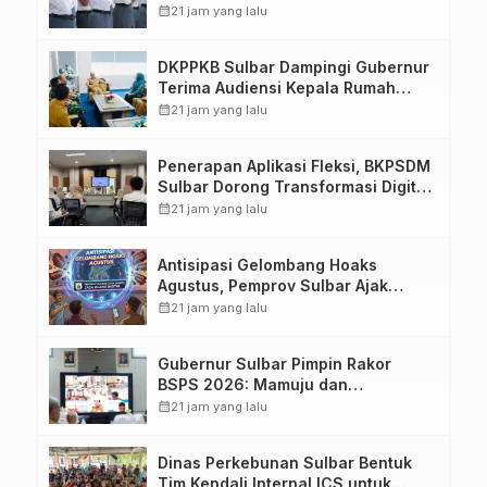
Membentuk Karakter Hingga
calendar_month
21 jam yang lalu
Kedisiplinannya
DKPPKB Sulbar Dampingi Gubernur
Terima Audiensi Kepala Rumah
Sakit TK. III Punggawa Malolo
calendar_month
21 jam yang lalu
Penerapan Aplikasi Fleksi, BKPSDM
Sulbar Dorong Transformasi Digital
Sistem Kehadiran ASN
calendar_month
21 jam yang lalu
Antisipasi Gelombang Hoaks
Agustus, Pemprov Sulbar Ajak
Warga Jaga Ruang Digital
calendar_month
21 jam yang lalu
Gubernur Sulbar Pimpin Rakor
BSPS 2026: Mamuju dan
Pasangkayu Masih Nol Realisasi
calendar_month
21 jam yang lalu
dari Kuota 5.250 Unit
Dinas Perkebunan Sulbar Bentuk
Tim Kendali Internal ICS untuk