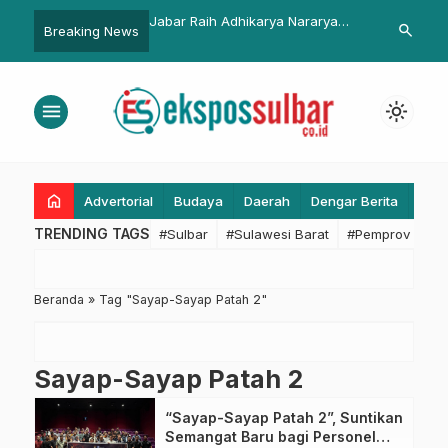
i Dampak Fenomena El
Jabar Raih Adhikarya Nararya
Lonjakan Aru
search
Breaking News
ubernur Sulbar: Jangan
Pembangunan Pertanian
Simboro Mamu
ngan
Lebaran
menu
light_mode
home
Advertorial
Budaya
Daerah
Dengar Berita
Eko
TRENDING TAGS
#Sulbar
#Sulawesi Barat
#Pemprov Sulba
Beranda
»
Tag "Sayap-Sayap Patah 2"
Sayap-Sayap Patah 2
“Sayap-Sayap Patah 2”, Suntikan
Semangat Baru bagi Personel