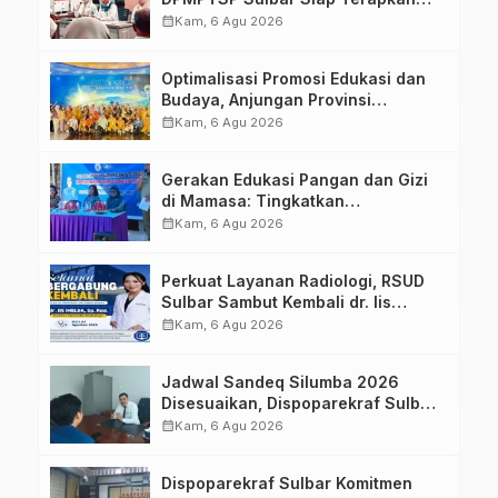
Aplikasi FLEKSI ASN
calendar_month
Kam, 6 Agu 2026
Optimalisasi Promosi Edukasi dan
Budaya, Anjungan Provinsi
Sulawesi Barat Perkuat Kolaborasi
calendar_month
Kam, 6 Agu 2026
Strategis Bersama Sky World TMII
Gerakan Edukasi Pangan dan Gizi
di Mamasa: Tingkatkan
Pengetahuan dan Keterampilan
calendar_month
Kam, 6 Agu 2026
Keluarga dalam Pemenuhan Gizi
Perkuat Layanan Radiologi, RSUD
Sulbar Sambut Kembali dr. Iis
Imelda, Sp.Rad
calendar_month
Kam, 6 Agu 2026
Jadwal Sandeq Silumba 2026
Disesuaikan, Dispoparekraf Sulbar
Pastikan Persiapan Tetap
calendar_month
Kam, 6 Agu 2026
Dimatangkan
Dispoparekraf Sulbar Komitmen