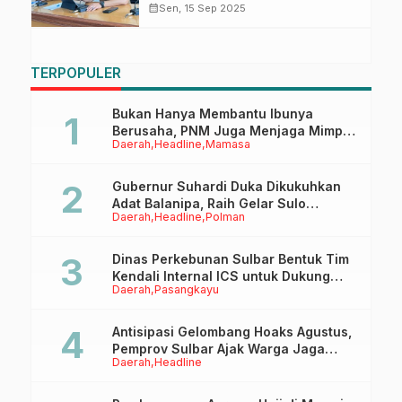
Pendampingan Reses Anggota
calendar_month
Sen, 15 Sep 2025
Dewan
TERPOPULER
Bukan Hanya Membantu Ibunya
Berusaha, PNM Juga Menjaga Mimpi
Daerah
Headline
Mamasa
Anaknya Untuk Menggapai Cita-Cita
Gubernur Suhardi Duka Dikukuhkan
Adat Balanipa, Raih Gelar Sulo
Daerah
Headline
Polman
Tappidena
Dinas Perkebunan Sulbar Bentuk Tim
Kendali Internal ICS untuk Dukung
Daerah
Pasangkayu
Sertifikasi ISPO Pekebun di
Pasangkayu
Antisipasi Gelombang Hoaks Agustus,
Pemprov Sulbar Ajak Warga Jaga
Daerah
Headline
Ruang Digital