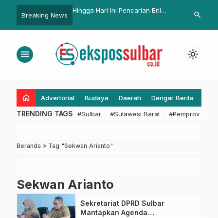
adiri Dialog Interaktif
Hingga Hari Ini Pencarian Eril
Bantu Optima
search
Breaking News
u, Bahas Program
Masih Dilakukan, Pihak Keluarga
Online, Pusk
Ikhlas Atas Semua Takdir
Bonehau Apr
Internet Sulba
menu
light_mode
home
Advertorial
Budaya
Daerah
Dengar Berita
Eko
TRENDING TAGS
#Sulbar
#Sulawesi Barat
#Pemprov Sulba
Beranda
»
Tag "Sekwan Arianto"
Sekwan Arianto
Sekretariat DPRD Sulbar
Mantapkan Agenda