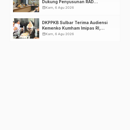
Dukung Penyusunan RAD
TPB/SDGs Sulawesi Barat
calendar_month
Kam, 6 Agu 2026
DKPPKB Sulbar Terima Audiensi
Kemenko Kumham Imipas RI,
Perkuat Pelayanan Kesehatan bagi
calendar_month
Kam, 6 Agu 2026
Kelompok Rentan