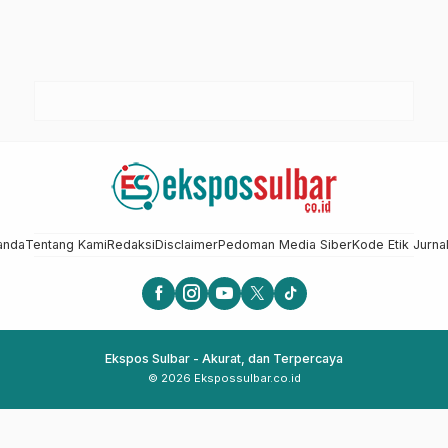
anda
Tentang Kami
Redaksi
Disclaimer
Pedoman Media Siber
Kode Etik Jurnal
Ekspos Sulbar - Akurat, dan Terpercaya
© 2026 Ekspossulbar.co.id