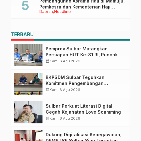
Pembangunan Asrama Haji di Mamuju,
Pemkesra dan Kementerian Haji
Daerah
Headline
Sulbar Tinjau Lokasi
TERBARU
Pemprov Sulbar Matangkan
Persiapan HUT Ke-81 RI, Puncak
Upacara di Lapangan Ahmad
calendar_month
Kam, 6 Agu 2026
Kirang
BKPSDM Sulbar Teguhkan
Komitmen Pengembangan
Kompetensi ASN melalui
calendar_month
Kam, 6 Agu 2026
Penandatanganan Perjanjian
Tugas Belajar 2026
Sulbar Perkuat Literasi Digital
Cegah Kejahatan Love Scamming
calendar_month
Kam, 6 Agu 2026
Dukung Digitalisasi Kepegawaian,
DPMPTSP Sulbar Siap Terapkan