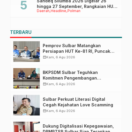
Sandeq Silumba 2026 Digelar 26
hingga 27 September, Rangkaian HUT
Daerah
Headline
Polman
Sulbar
TERBARU
Pemprov Sulbar Matangkan
Persiapan HUT Ke-81 RI, Puncak
Upacara di Lapangan Ahmad
calendar_month
Kam, 6 Agu 2026
Kirang
BKPSDM Sulbar Teguhkan
Komitmen Pengembangan
Kompetensi ASN melalui
calendar_month
Kam, 6 Agu 2026
Penandatanganan Perjanjian
Tugas Belajar 2026
Sulbar Perkuat Literasi Digital
Cegah Kejahatan Love Scamming
calendar_month
Kam, 6 Agu 2026
Dukung Digitalisasi Kepegawaian,
DPMPTSP Sulbar Siap Terapkan