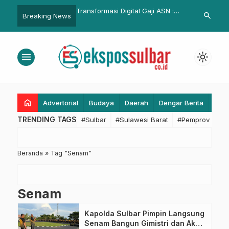
ng Session Kearsipan,
Transformasi Digital Gaji ASN :
Karo Pemkesr
search
Breaking News
Biro Organisasi Setda
BPKPD Sulbar Siapkan
Rapat Evalua
imis Pengelolaan Arsip
Pembayaran via SP2D Online
Paruh Waktu,
if
Pelayanan
menu
light_mode
home
Advertorial
Budaya
Daerah
Dengar Berita
Eko
TRENDING TAGS
#Sulbar
#Sulawesi Barat
#Pemprov Sulba
Beranda
»
Tag "Senam"
Senam
Kapolda Sulbar Pimpin Langsung
Senam Bangun Gimistri dan Aksi