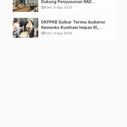
Dukung Penyusunan RAD
TPB/SDGs Sulawesi Barat
calendar_month
Kam, 6 Agu 2026
DKPPKB Sulbar Terima Audiensi
Kemenko Kumham Imipas RI,
Perkuat Pelayanan Kesehatan bagi
calendar_month
Kam, 6 Agu 2026
Kelompok Rentan