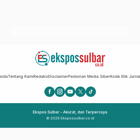
anda
Tentang Kami
Redaksi
Disclaimer
Pedoman Media Siber
Kode Etik Jurnal
Ekspos Sulbar - Akurat, dan Terpercaya
© 2026 Ekspossulbar.co.id