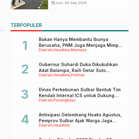
Bersih-Bersih Mako Bersama
calendar_month
Jum, 26 Sep 2025
Personel
TERPOPULER
Bukan Hanya Membantu Ibunya
Berusaha, PNM Juga Menjaga Mimpi
Daerah
Headline
Mamasa
Anaknya Untuk Menggapai Cita-Cita
Gubernur Suhardi Duka Dikukuhkan
Adat Balanipa, Raih Gelar Sulo
Daerah
Headline
Polman
Tappidena
Dinas Perkebunan Sulbar Bentuk Tim
Kendali Internal ICS untuk Dukung
Daerah
Pasangkayu
Sertifikasi ISPO Pekebun di
Pasangkayu
Antisipasi Gelombang Hoaks Agustus,
Pemprov Sulbar Ajak Warga Jaga
Daerah
Headline
Ruang Digital