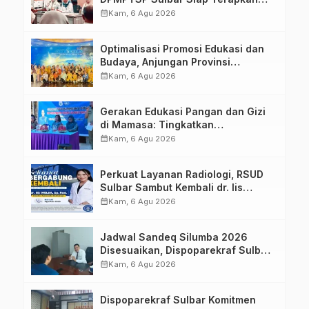
Aplikasi FLEKSI ASN
calendar_month
Kam, 6 Agu 2026
Optimalisasi Promosi Edukasi dan
Budaya, Anjungan Provinsi
Sulawesi Barat Perkuat Kolaborasi
calendar_month
Kam, 6 Agu 2026
Strategis Bersama Sky World TMII
Gerakan Edukasi Pangan dan Gizi
di Mamasa: Tingkatkan
Pengetahuan dan Keterampilan
calendar_month
Kam, 6 Agu 2026
Keluarga dalam Pemenuhan Gizi
Perkuat Layanan Radiologi, RSUD
Sulbar Sambut Kembali dr. Iis
Imelda, Sp.Rad
calendar_month
Kam, 6 Agu 2026
Jadwal Sandeq Silumba 2026
Disesuaikan, Dispoparekraf Sulbar
Pastikan Persiapan Tetap
calendar_month
Kam, 6 Agu 2026
Dimatangkan
Dispoparekraf Sulbar Komitmen