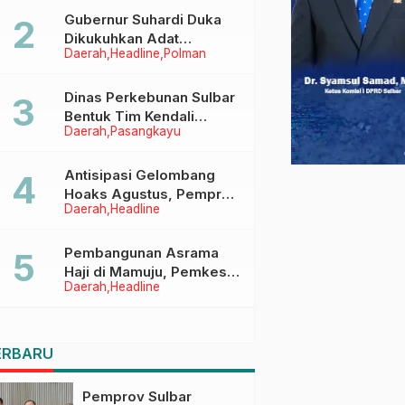
Menggapai Cita-Cita
Gubernur Suhardi Duka
Dikukuhkan Adat
Daerah
Headline
Polman
Balanipa, Raih Gelar Sulo
Tappidena
Dinas Perkebunan Sulbar
Bentuk Tim Kendali
Daerah
Pasangkayu
Internal ICS untuk Dukung
Sertifikasi ISPO Pekebun
di Pasangkayu
Antisipasi Gelombang
Hoaks Agustus, Pemprov
Daerah
Headline
Sulbar Ajak Warga Jaga
Ruang Digital
Pembangunan Asrama
Haji di Mamuju, Pemkesra
Daerah
Headline
dan Kementerian Haji
Sulbar Tinjau Lokasi
ERBARU
Pemprov Sulbar