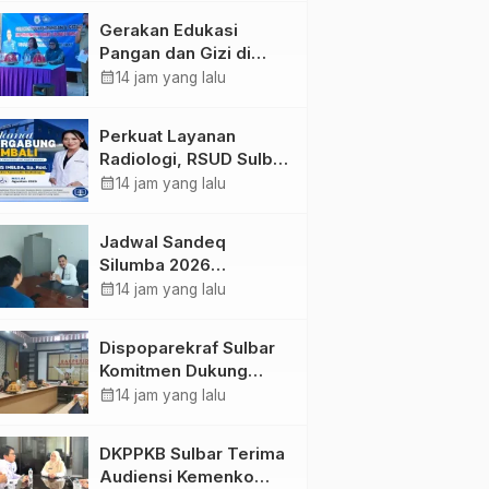
Kolaborasi Strategis
Gerakan Edukasi
Bersama Sky World
Pangan dan Gizi di
TMII
Mamasa: Tingkatkan
calendar_month
14 jam yang lalu
Pengetahuan dan
Keterampilan Keluarga
Perkuat Layanan
dalam Pemenuhan Gizi
Radiologi, RSUD Sulbar
Sambut Kembali dr. Iis
calendar_month
14 jam yang lalu
Imelda, Sp.Rad
Jadwal Sandeq
Silumba 2026
Disesuaikan,
calendar_month
14 jam yang lalu
Dispoparekraf Sulbar
Pastikan Persiapan
Dispoparekraf Sulbar
Tetap Dimatangkan
Komitmen Dukung
Penyusunan RAD
calendar_month
14 jam yang lalu
TPB/SDGs Sulawesi
Barat
DKPPKB Sulbar Terima
Audiensi Kemenko