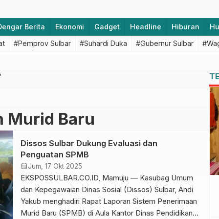
Dengar Berita
Ekonomi
Gadget
Headline
Hiburan
H
at
#Pemprov Sulbar
#Suhardi Duka
#Gubernur Sulbar
#Wag
T
"
 Murid Baru
Dissos Sulbar Dukung Evaluasi dan
Penguatan SPMB
calendar_month
Jum, 17 Okt 2025
EKSPOSSULBAR.CO.ID, Mamuju — Kasubag Umum
dan Kepegawaian Dinas Sosial (Dissos) Sulbar, Andi
Yakub menghadiri Rapat Laporan Sistem Penerimaan
Murid Baru (SPMB) di Aula Kantor Dinas Pendidikan