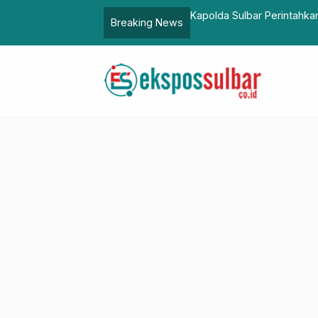
tani Milenial Sulbar, Dorong
Kapolda Sulbar Perintahka
Breaking News
untuk Cegah Anarkisme