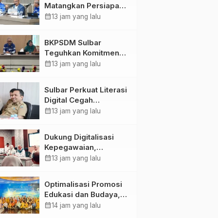
Matangkan Persiapan
HUT Ke-81 RI, Puncak
calendar_month
13 jam yang lalu
Upacara di Lapangan
Ahmad Kirang
BKPSDM Sulbar
Teguhkan Komitmen
Pengembangan
calendar_month
13 jam yang lalu
Kompetensi ASN
melalui
Sulbar Perkuat Literasi
Penandatanganan
Digital Cegah
Perjanjian Tugas
Kejahatan Love
calendar_month
13 jam yang lalu
Belajar 2026
Scamming
Dukung Digitalisasi
Kepegawaian,
DPMPTSP Sulbar Siap
calendar_month
13 jam yang lalu
Terapkan Aplikasi
FLEKSI ASN
Optimalisasi Promosi
Edukasi dan Budaya,
Anjungan Provinsi
calendar_month
14 jam yang lalu
Sulawesi Barat Perkuat