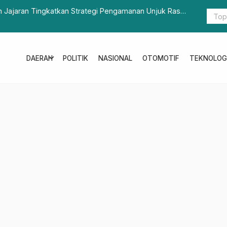
n Jajaran Tingkatkan Strategi Pengamanan Unjuk Rasa
Bapperida 
JIPP Tahun
expand_more
DAERAH
POLITIK
NASIONAL
OTOMOTIF
TEKNOLOG