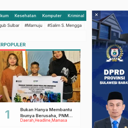
×
ukum
Kesehatan
Komputer
Kriminal
Lifestyle
Majen
ub Sulbar
#Mamuju
#Salim S. Mengga
#featured
#Polda S
ERPOPULER
Bukan Hanya Membantu
Ibunya Berusaha, PNM
Daerah
Headline
Mamasa
Juga Menjaga Mimpi
Anaknya Untuk