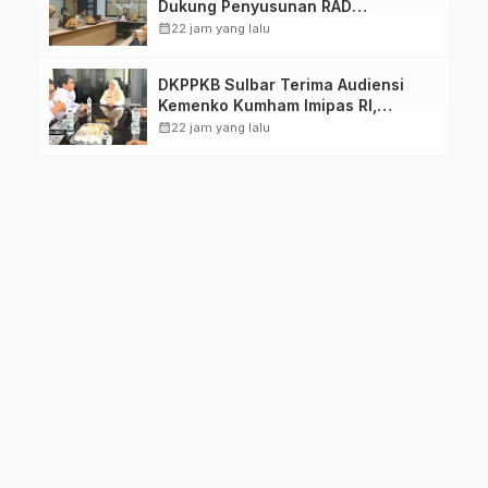
Dukung Penyusunan RAD
TPB/SDGs Sulawesi Barat
calendar_month
22 jam yang lalu
DKPPKB Sulbar Terima Audiensi
Kemenko Kumham Imipas RI,
Perkuat Pelayanan Kesehatan bagi
calendar_month
22 jam yang lalu
Kelompok Rentan