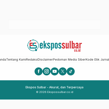
anda
Tentang Kami
Redaksi
Disclaimer
Pedoman Media Siber
Kode Etik Jurnal
Ekspos Sulbar - Akurat, dan Terpercaya
© 2026 Ekspossulbar.co.id