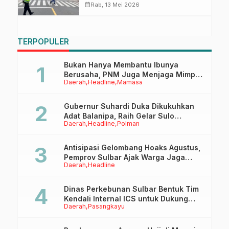
Berikan Pelayanan dan Edukasi
calendar_month
Rab, 13 Mei 2026
Lalu Lintas di SMA Negeri 1
Kalukku
TERPOPULER
Bukan Hanya Membantu Ibunya
Berusaha, PNM Juga Menjaga Mimpi
Daerah
Headline
Mamasa
Anaknya Untuk Menggapai Cita-Cita
Gubernur Suhardi Duka Dikukuhkan
Adat Balanipa, Raih Gelar Sulo
Daerah
Headline
Polman
Tappidena
Antisipasi Gelombang Hoaks Agustus,
Pemprov Sulbar Ajak Warga Jaga
Daerah
Headline
Ruang Digital
Dinas Perkebunan Sulbar Bentuk Tim
Kendali Internal ICS untuk Dukung
Daerah
Pasangkayu
Sertifikasi ISPO Pekebun di
Pasangkayu