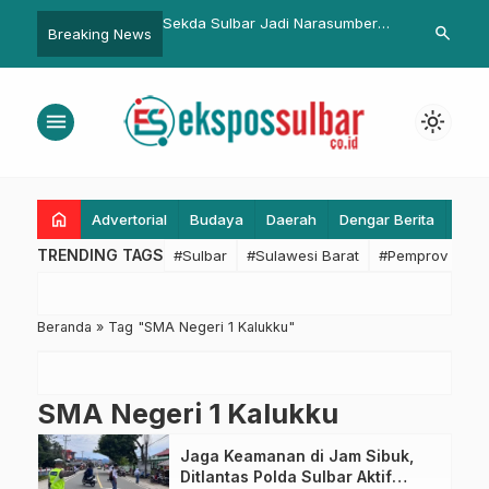
k Mudik Lebaran 2023,
Sekda Sulbar Jadi Narasumber
Pusdalops B
search
Breaking News
ulbar Cek Pos
LK III HMI, Bahas Sinergi
Koordinasik
n Lintas Provinsi
Pemerintah dan Mahasiswa untuk
Kencang di Pe
Pembangunan Daerah
menu
light_mode
home
Advertorial
Budaya
Daerah
Dengar Berita
Eko
TRENDING TAGS
#Sulbar
#Sulawesi Barat
#Pemprov Sulba
Beranda
»
Tag "SMA Negeri 1 Kalukku"
SMA Negeri 1 Kalukku
Jaga Keamanan di Jam Sibuk,
Ditlantas Polda Sulbar Aktif