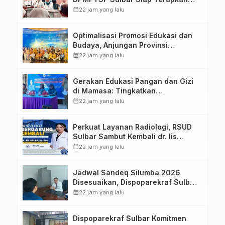
Aplikasi FLEKSI ASN
calendar_month
22 jam yang lalu
Optimalisasi Promosi Edukasi dan
Budaya, Anjungan Provinsi
Sulawesi Barat Perkuat Kolaborasi
calendar_month
22 jam yang lalu
Strategis Bersama Sky World TMII
Gerakan Edukasi Pangan dan Gizi
di Mamasa: Tingkatkan
Pengetahuan dan Keterampilan
calendar_month
22 jam yang lalu
Keluarga dalam Pemenuhan Gizi
Perkuat Layanan Radiologi, RSUD
Sulbar Sambut Kembali dr. Iis
Imelda, Sp.Rad
calendar_month
22 jam yang lalu
Jadwal Sandeq Silumba 2026
Disesuaikan, Dispoparekraf Sulbar
Pastikan Persiapan Tetap
calendar_month
22 jam yang lalu
Dimatangkan
Dispoparekraf Sulbar Komitmen