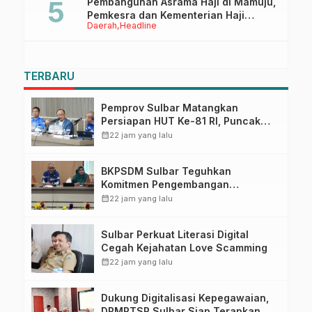
Pembangunan Asrama Haji di Mamuju,
Pemkesra dan Kementerian Haji
Daerah
Headline
Sulbar Tinjau Lokasi
TERBARU
Pemprov Sulbar Matangkan
Persiapan HUT Ke-81 RI, Puncak
Upacara di Lapangan Ahmad
calendar_month
22 jam yang lalu
Kirang
BKPSDM Sulbar Teguhkan
Komitmen Pengembangan
Kompetensi ASN melalui
calendar_month
22 jam yang lalu
Penandatanganan Perjanjian
Tugas Belajar 2026
Sulbar Perkuat Literasi Digital
Cegah Kejahatan Love Scamming
calendar_month
22 jam yang lalu
Dukung Digitalisasi Kepegawaian,
DPMPTSP Sulbar Siap Terapkan