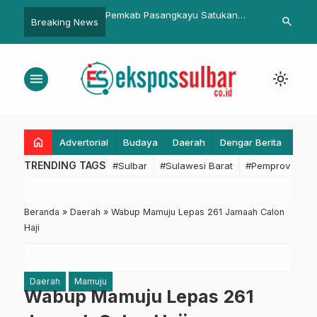
erdagangan Luar Negeri
Pemkab Pasangkayu Satukan
Pemprov Sul
search
Breaking News
nguat, Ekspor Dominan
Persepsi Tentang Tata Naskah
Nasional Ket
 Produk Turunannya
dan Kearsipan
Berkelanjuta
menu
light_mode
home
Advertorial
Budaya
Daerah
Dengar Berita
Eko
TRENDING TAGS
#Sulbar
#Sulawesi Barat
#Pemprov Sulba
Beranda
»
Daerah
»
Wabup Mamuju Lepas 261 Jamaah Calon
Haji
Daerah
Mamuju
Wabup Mamuju Lepas 261