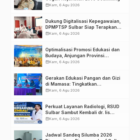
calendar_month
Kam, 6 Agu 2026
Dukung Digitalisasi Kepegawaian,
DPMPTSP Sulbar Siap Terapkan
Aplikasi FLEKSI ASN
calendar_month
Kam, 6 Agu 2026
Optimalisasi Promosi Edukasi dan
Budaya, Anjungan Provinsi
Sulawesi Barat Perkuat Kolaborasi
calendar_month
Kam, 6 Agu 2026
Strategis Bersama Sky World TMII
Gerakan Edukasi Pangan dan Gizi
di Mamasa: Tingkatkan
Pengetahuan dan Keterampilan
calendar_month
Kam, 6 Agu 2026
Keluarga dalam Pemenuhan Gizi
Perkuat Layanan Radiologi, RSUD
Sulbar Sambut Kembali dr. Iis
Imelda, Sp.Rad
calendar_month
Kam, 6 Agu 2026
Jadwal Sandeq Silumba 2026