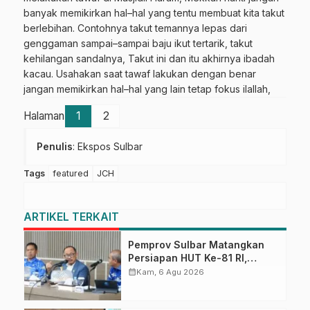
banyak memikirkan hal–hal yang tentu membuat kita takut
berlebihan. Contohnya takut temannya lepas dari
genggaman sampai–sampai baju ikut tertarik, takut
kehilangan sandalnya, Takut ini dan itu akhirnya ibadah
kacau. Usahakan saat tawaf lakukan dengan benar
jangan memikirkan hal–hal yang lain tetap fokus ilallah,
Halaman
1
2
Penulis
: Ekspos Sulbar
Tags
featured
JCH
ARTIKEL TERKAIT
Pemprov Sulbar Matangkan
Persiapan HUT Ke-81 RI,
Puncak Upacara di Lapangan
calendar_month
Kam, 6 Agu 2026
Ahmad Kirang