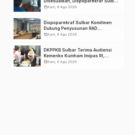
Disesuaikan, Dispoparekraf Sulbar
Pastikan Persiapan Tetap
calendar_month
Kam, 6 Agu 2026
Dimatangkan
Dispoparekraf Sulbar Komitmen
Dukung Penyusunan RAD
TPB/SDGs Sulawesi Barat
calendar_month
Kam, 6 Agu 2026
DKPPKB Sulbar Terima Audiensi
Kemenko Kumham Imipas RI,
Perkuat Pelayanan Kesehatan bagi
calendar_month
Kam, 6 Agu 2026
Kelompok Rentan