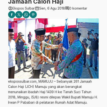
Jamaah Calon Haji
account_circle
calendar_month
comment
Ekspos Sulbar
Sen, 6 Agu 2018
0 komentar
ekspossulbar.com, MAMUJU – Sebanyak 261 Jamaah
Calon Haji (JCH) Mamuju yang akan berangkat
menunaikan ibadah Haji 1439 H ke Tanah Suci Tahun
2018, Minggu, (5/8) resmi dilepas Wakil Bupati Mamuju H.
Irwan P Pababari di pelataran Rumah Adat Mamuju.