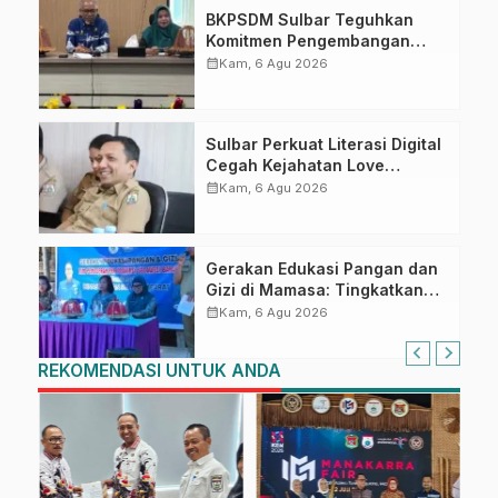
BKPSDM Sulbar Teguhkan
Komitmen Pengembangan
Kompetensi ASN melalui
calendar_month
Kam, 6 Agu 2026
Penandatanganan Perjanjian
Tugas Belajar 2026
Sulbar Perkuat Literasi Digital
Cegah Kejahatan Love
Scamming
calendar_month
Kam, 6 Agu 2026
Gerakan Edukasi Pangan dan
Gizi di Mamasa: Tingkatkan
Pengetahuan dan
calendar_month
Kam, 6 Agu 2026
Keterampilan Keluarga dalam
Pemenuhan Gizi
REKOMENDASI UNTUK ANDA