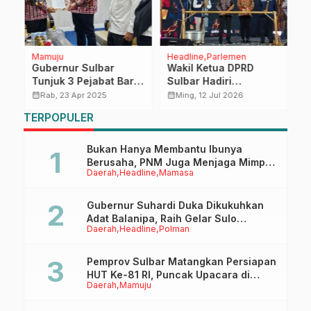
Mamuju
Headline
Parlemen
M
Gubernur Sulbar
Wakil Ketua DPRD
D
Tunjuk 3 Pejabat Baru,
Sulbar Hadiri
I
Kasatpol PP hingga
Pembukaan
B
calendar_month
calendar_month
calendar_month
Rab, 23 Apr 2025
Ming, 12 Jul 2026
t
Kepala Biro
Manakarra Fair,
K
TERPOPULER
Perkuat Kolaborasi
T
Wujudkan
A
Pertumbuhan Ekonomi
Bukan Hanya Membantu Ibunya
Inklusif dan
Berusaha, PNM Juga Menjaga Mimpi
Daerah
Headline
Mamasa
Berkelanjutan
Anaknya Untuk Menggapai Cita-Cita
Gubernur Suhardi Duka Dikukuhkan
Adat Balanipa, Raih Gelar Sulo
Daerah
Headline
Polman
Tappidena
Pemprov Sulbar Matangkan Persiapan
HUT Ke-81 RI, Puncak Upacara di
Daerah
Mamuju
Lapangan Ahmad Kirang