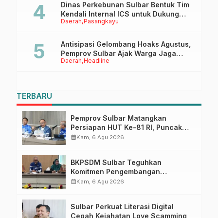
Dinas Perkebunan Sulbar Bentuk Tim
Kendali Internal ICS untuk Dukung
Daerah
Pasangkayu
Sertifikasi ISPO Pekebun di
Pasangkayu
Antisipasi Gelombang Hoaks Agustus,
Pemprov Sulbar Ajak Warga Jaga
Daerah
Headline
Ruang Digital
TERBARU
Pemprov Sulbar Matangkan
Persiapan HUT Ke-81 RI, Puncak
Upacara di Lapangan Ahmad
calendar_month
Kam, 6 Agu 2026
Kirang
BKPSDM Sulbar Teguhkan
Komitmen Pengembangan
Kompetensi ASN melalui
calendar_month
Kam, 6 Agu 2026
Penandatanganan Perjanjian
Tugas Belajar 2026
Sulbar Perkuat Literasi Digital
Cegah Kejahatan Love Scamming