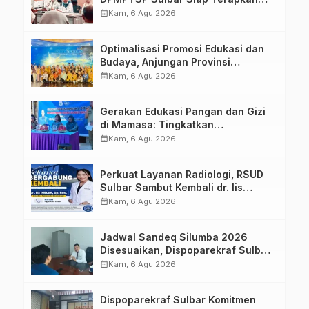
Aplikasi FLEKSI ASN
calendar_month
Kam, 6 Agu 2026
Optimalisasi Promosi Edukasi dan
Budaya, Anjungan Provinsi
Sulawesi Barat Perkuat Kolaborasi
calendar_month
Kam, 6 Agu 2026
Strategis Bersama Sky World TMII
Gerakan Edukasi Pangan dan Gizi
di Mamasa: Tingkatkan
Pengetahuan dan Keterampilan
calendar_month
Kam, 6 Agu 2026
Keluarga dalam Pemenuhan Gizi
Perkuat Layanan Radiologi, RSUD
Sulbar Sambut Kembali dr. Iis
Imelda, Sp.Rad
calendar_month
Kam, 6 Agu 2026
Jadwal Sandeq Silumba 2026
Disesuaikan, Dispoparekraf Sulbar
Pastikan Persiapan Tetap
calendar_month
Kam, 6 Agu 2026
Dimatangkan
Dispoparekraf Sulbar Komitmen