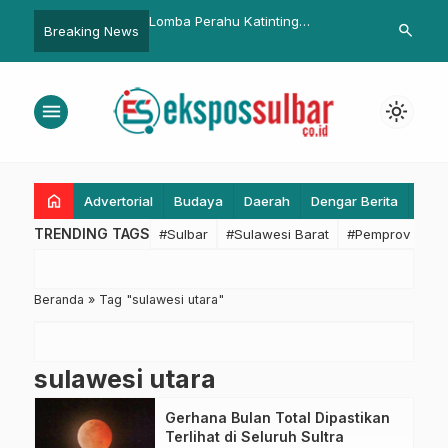
getkan Pompanisasi
Lomba Perahu Katinting
Gubernur Su
search
Breaking News
0 Persen Bulan Ini
Meriahkan Hari Bhayangkara ke-
Dokpol Mitra 
79 di Sulbar
Stunting dan
Pendidikan
menu
light_mode
home
Advertorial
Budaya
Daerah
Dengar Berita
Eko
TRENDING TAGS
#Sulbar
#Sulawesi Barat
#Pemprov Sulba
Beranda
»
Tag "sulawesi utara"
sulawesi utara
Gerhana Bulan Total Dipastikan
Terlihat di Seluruh Sultra