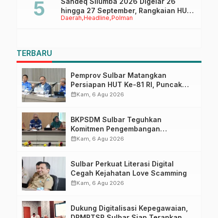
Sandeq Silumba 2026 Digelar 26
hingga 27 September, Rangkaian HUT
Daerah
Headline
Polman
Sulbar
TERBARU
Pemprov Sulbar Matangkan
Persiapan HUT Ke-81 RI, Puncak
Upacara di Lapangan Ahmad
calendar_month
Kam, 6 Agu 2026
Kirang
BKPSDM Sulbar Teguhkan
Komitmen Pengembangan
Kompetensi ASN melalui
calendar_month
Kam, 6 Agu 2026
Penandatanganan Perjanjian
Tugas Belajar 2026
Sulbar Perkuat Literasi Digital
Cegah Kejahatan Love Scamming
calendar_month
Kam, 6 Agu 2026
Dukung Digitalisasi Kepegawaian,
DPMPTSP Sulbar Siap Terapkan