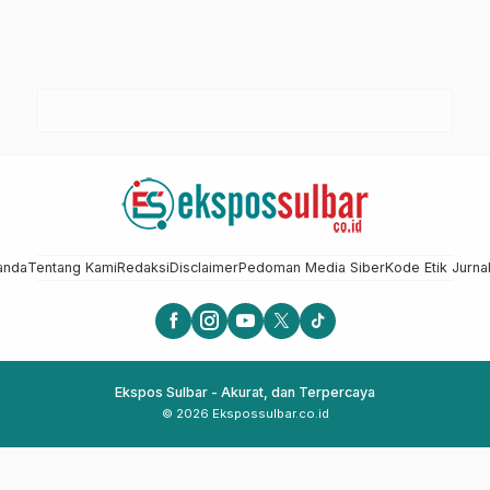
anda
Tentang Kami
Redaksi
Disclaimer
Pedoman Media Siber
Kode Etik Jurnal
Ekspos Sulbar - Akurat, dan Terpercaya
© 2026 Ekspossulbar.co.id