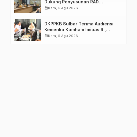
Dukung Penyusunan RAD
TPB/SDGs Sulawesi Barat
calendar_month
Kam, 6 Agu 2026
DKPPKB Sulbar Terima Audiensi
Kemenko Kumham Imipas RI,
Perkuat Pelayanan Kesehatan bagi
calendar_month
Kam, 6 Agu 2026
Kelompok Rentan