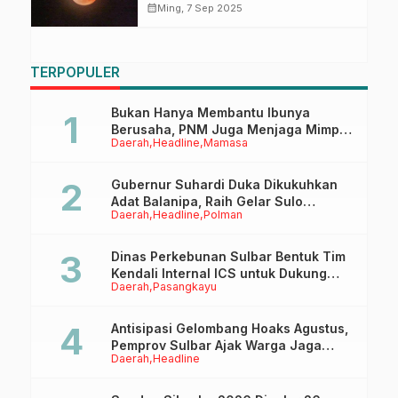
calendar_month
Ming, 7 Sep 2025
TERPOPULER
Bukan Hanya Membantu Ibunya
Berusaha, PNM Juga Menjaga Mimpi
Daerah
Headline
Mamasa
Anaknya Untuk Menggapai Cita-Cita
Gubernur Suhardi Duka Dikukuhkan
Adat Balanipa, Raih Gelar Sulo
Daerah
Headline
Polman
Tappidena
Dinas Perkebunan Sulbar Bentuk Tim
Kendali Internal ICS untuk Dukung
Daerah
Pasangkayu
Sertifikasi ISPO Pekebun di
Pasangkayu
Antisipasi Gelombang Hoaks Agustus,
Pemprov Sulbar Ajak Warga Jaga
Daerah
Headline
Ruang Digital