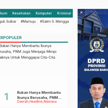
×
ukum
Kesehatan
Komputer
Kriminal
Lifestyle
Majen
ub Sulbar
#Mamuju
#Salim S. Mengga
#featured
#Polda S
ERPOPULER
Bukan Hanya Membantu
Ibunya Berusaha, PNM
Daerah
Headline
Mamasa
Juga Menjaga Mimpi
Anaknya Untuk