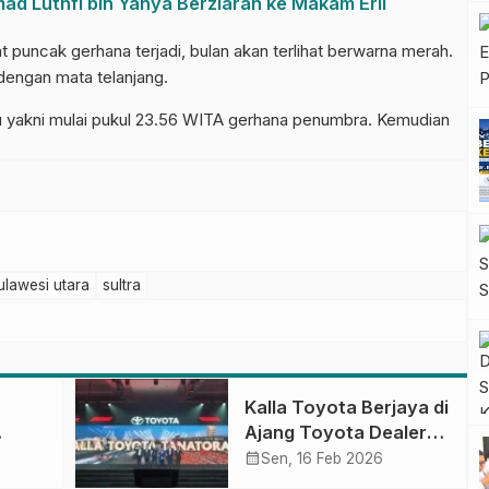
 Luthfi bin Yahya Berziarah ke Makam Eril
at puncak gerhana terjadi, bulan akan terlihat berwarna merah.
dengan mata telanjang.
tu yakni mulai pukul 23.56 WITA gerhana penumbra. Kemudian
ulawesi utara
sultra
Kalla Toyota Berjaya di
Ajang Toyota Dealer
Convention 2026
calendar_month
Sen, 16 Feb 2026
ar