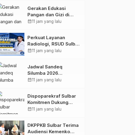
Kolaborasi Strategis
Gerakan Edukasi
Bersama Sky World
Pangan dan Gizi di
TMII
Mamasa: Tingkatkan
calendar_month
11 jam yang lalu
Pengetahuan dan
Keterampilan Keluarga
Perkuat Layanan
dalam Pemenuhan Gizi
Radiologi, RSUD Sulbar
Sambut Kembali dr. Iis
calendar_month
11 jam yang lalu
Imelda, Sp.Rad
Jadwal Sandeq
Silumba 2026
Disesuaikan,
calendar_month
11 jam yang lalu
Dispoparekraf Sulbar
Pastikan Persiapan
Dispoparekraf Sulbar
Tetap Dimatangkan
Komitmen Dukung
Penyusunan RAD
calendar_month
11 jam yang lalu
TPB/SDGs Sulawesi
Barat
DKPPKB Sulbar Terima
Audiensi Kemenko