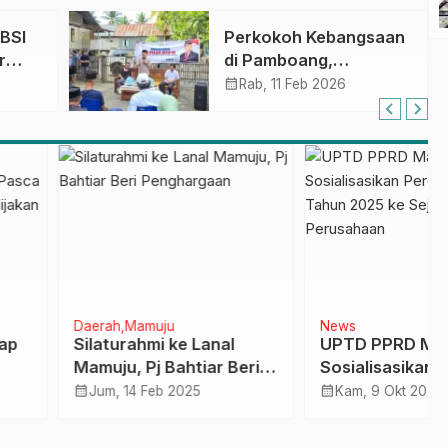
ABSI
Perkokoh Kebangsaan
r
di Pamboang,
Ajbar,S.P., Sosialisasi
calendar_month
Rab, 11 Feb 2026
as
Empat Pilar di Desa
Bonde
VII
h
Mamuju
News
turahmi ke Lanal
UPTD PPRD Mateng
ju, Pj Bahtiar Beri
Sosialisasikan Pergub
hargaan
Nomor 27 Tahun 2025 ke
calendar_month
, 14 Feb 2025
Kam, 9 Okt 2025
Sejumlah Perusahaan