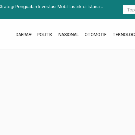
inas ESDM Sulbar dan Pemkab Pasangkayu Bahas
Turut Be
Rantis B
expand_more
DAERAH
POLITIK
NASIONAL
OTOMOTIF
TEKNOLOG