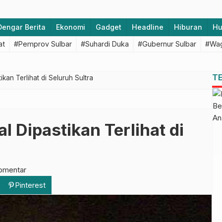
Dengar Berita
Ekonomi
Gadget
Headline
Hiburan
H
at
#Pemprov Sulbar
#Suhardi Duka
#Gubernur Sulbar
#Wag
T
kan Terlihat di Seluruh Sultra
l Dipastikan Terlihat di
omentar
Pinterest