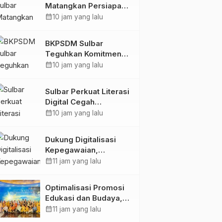
Matangkan Persiapan
HUT Ke-81 RI, Puncak
calendar_month
10 jam yang lalu
Upacara di Lapangan
Ahmad Kirang
BKPSDM Sulbar
Teguhkan Komitmen
Pengembangan
calendar_month
10 jam yang lalu
Kompetensi ASN
melalui
Sulbar Perkuat Literasi
Penandatanganan
Digital Cegah
Perjanjian Tugas
Kejahatan Love
calendar_month
10 jam yang lalu
Belajar 2026
Scamming
Dukung Digitalisasi
Kepegawaian,
DPMPTSP Sulbar Siap
calendar_month
11 jam yang lalu
Terapkan Aplikasi
FLEKSI ASN
Optimalisasi Promosi
Edukasi dan Budaya,
Anjungan Provinsi
calendar_month
11 jam yang lalu
Sulawesi Barat Perkuat