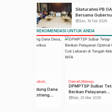
2027
Silaturahmi PB G
Bersama Gubernu
Sulbar, Bahas
calendar_month
Sen, 16 Feb 2026
Persiapan Kejurn
REKOMENDASI UNTUK ANDA
Bridge ke-60 dan
Kongres GABSI XX
Tahun 2026
line
Hukum
Daerah
Mamuju
Daera
DPMPTSP Sulbar Tetap
Sila
rsandung Dana
Berikan Pelayanan
Mamu
es Botteng
Optimal Pasca Cuti
Peng
calendar_month
calendar_month
Rab, 25 Mar 2026
Jum
 2021
Lebaran di Tengah
Kebijakan WFA