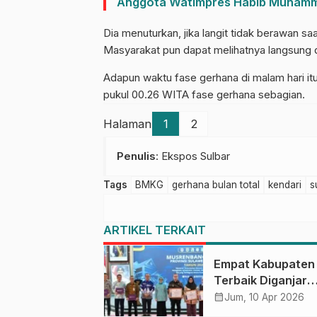
Anggota Watimpres Habib Muhammad
Dia menuturkan, jika langit tidak berawan sa
Masyarakat pun dapat melihatnya langsung 
Adapun waktu fase gerhana di malam hari i
pukul 00.26 WITA fase gerhana sebagian.
Halaman
1
2
Penulis
: Ekspos Sulbar
Tags
BMKG
gerhana bulan total
kendari
s
ARTIKEL TERKAIT
Empat Kabupaten
Terbaik Diganjar
Penghargaan di
calendar_month
Jum, 10 Apr 2026
Musrenbang Sulb