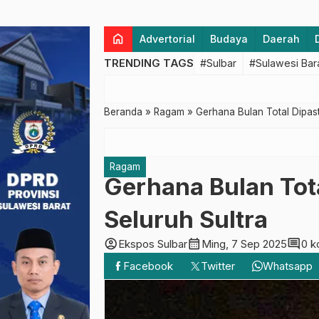
home
Advertorial
Budaya
Daerah
TRENDING TAGS
#Sulbar
#Sulawesi Bar
Beranda
»
Ragam
»
Gerhana Bulan Total Dipasti
Ragam
Gerhana Bulan Tota
Seluruh Sultra
account_circle
calendar_month
comment
Ekspos Sulbar
Ming, 7 Sep 2025
0 k
Facebook
Twitter
Whatsapp