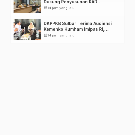
Dukung Penyusunan RAD
TPB/SDGs Sulawesi Barat
calendar_month
14 jam yang lalu
DKPPKB Sulbar Terima Audiensi
Kemenko Kumham Imipas RI,
Perkuat Pelayanan Kesehatan bagi
calendar_month
14 jam yang lalu
Kelompok Rentan