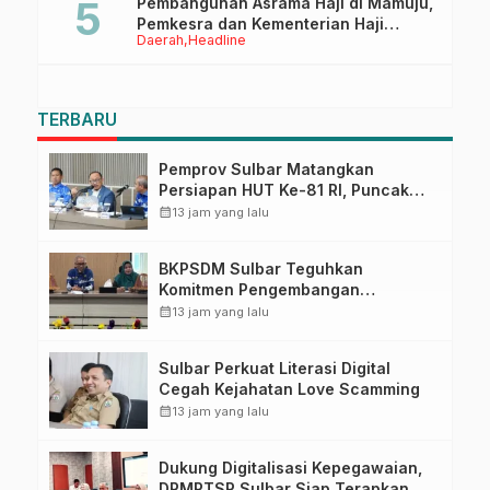
Pembangunan Asrama Haji di Mamuju,
Pemkesra dan Kementerian Haji
Daerah
Headline
Sulbar Tinjau Lokasi
TERBARU
Pemprov Sulbar Matangkan
Persiapan HUT Ke-81 RI, Puncak
Upacara di Lapangan Ahmad
calendar_month
13 jam yang lalu
Kirang
BKPSDM Sulbar Teguhkan
Komitmen Pengembangan
Kompetensi ASN melalui
calendar_month
13 jam yang lalu
Penandatanganan Perjanjian
Tugas Belajar 2026
Sulbar Perkuat Literasi Digital
Cegah Kejahatan Love Scamming
calendar_month
13 jam yang lalu
Dukung Digitalisasi Kepegawaian,
DPMPTSP Sulbar Siap Terapkan