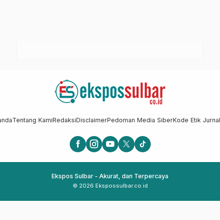
anda
Tentang Kami
Redaksi
Disclaimer
Pedoman Media Siber
Kode Etik Jurnal
Ekspos Sulbar - Akurat, dan Terpercaya
© 2026 Ekspossulbar.co.id