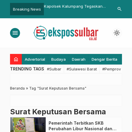
evitalisasi Pasar
Kapolsek Kalumpang Tegaskan
Tantangan Era
search
Breaking News
ingan, Ridwan Kamil:
Isu Penculikan Anak di Medsos
Pilih Diperd
n dan Jaga Ketertiban
adalah Hoaks
Teknologi
menu
light_mode
home
Advertorial
Budaya
Daerah
Dengar Berita
Eko
TRENDING TAGS
#Sulbar
#Sulawesi Barat
#Pemprov Sulba
Beranda
»
Tag "Surat Keputusan Bersama"
Surat Keputusan Bersama
Pemerintah Terbitkan SKB
Perubahan Libur Nasional dan