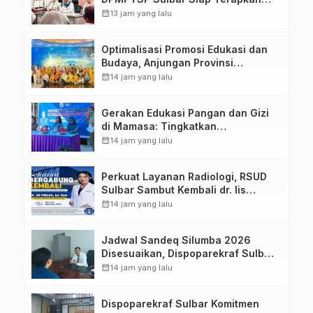
Aplikasi FLEKSI ASN
calendar_month
13 jam yang lalu
Optimalisasi Promosi Edukasi dan
Budaya, Anjungan Provinsi
Sulawesi Barat Perkuat Kolaborasi
calendar_month
14 jam yang lalu
Strategis Bersama Sky World TMII
Gerakan Edukasi Pangan dan Gizi
di Mamasa: Tingkatkan
Pengetahuan dan Keterampilan
calendar_month
14 jam yang lalu
Keluarga dalam Pemenuhan Gizi
Perkuat Layanan Radiologi, RSUD
Sulbar Sambut Kembali dr. Iis
Imelda, Sp.Rad
calendar_month
14 jam yang lalu
Jadwal Sandeq Silumba 2026
Disesuaikan, Dispoparekraf Sulbar
Pastikan Persiapan Tetap
calendar_month
14 jam yang lalu
Dimatangkan
Dispoparekraf Sulbar Komitmen