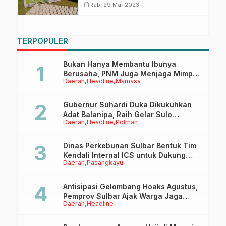
Cuti Bersama 2023, Cek
calendar_month
Rab, 29 Mar 2023
Tanggalnya
TERPOPULER
Bukan Hanya Membantu Ibunya
Berusaha, PNM Juga Menjaga Mimpi
Daerah
Headline
Mamasa
Anaknya Untuk Menggapai Cita-Cita
Gubernur Suhardi Duka Dikukuhkan
Adat Balanipa, Raih Gelar Sulo
Daerah
Headline
Polman
Tappidena
Dinas Perkebunan Sulbar Bentuk Tim
Kendali Internal ICS untuk Dukung
Daerah
Pasangkayu
Sertifikasi ISPO Pekebun di
Pasangkayu
Antisipasi Gelombang Hoaks Agustus,
Pemprov Sulbar Ajak Warga Jaga
Daerah
Headline
Ruang Digital