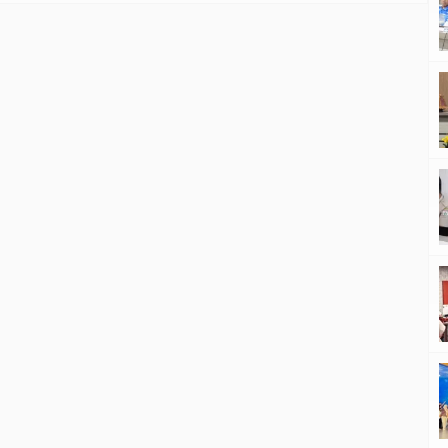
kemanusiaan maritim yang telah mengabdikan jiwa
dan raga demi menjaga keamanan dan keselamatan
masyarakat pesisir di wilayah Sulawesi […]