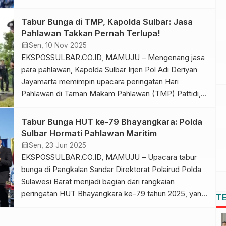
(Purn) Salim S. Mengga, yang digelar di rumah duka
Cilandak, Jakarta Selatan, Minggu, 1 Fenruari 2026.
Tabur Bunga di TMP, Kapolda Sulbar: Jasa
Suasana haru menyelimuti prosesi persemayaman.
Pahlawan Takkan Pernah Terlupa!
Saat menyampaikan sambutannya, Gubernur Suhardi
calendar_month
Sen, 10 Nov 2025
Duka tampak meneteskan air mata mengenang sosok
EKSPOSSULBAR.CO.ID, MAMUJU – Mengenang jasa
[…]
para pahlawan, Kapolda Sulbar Irjen Pol Adi Deriyan
Jayamarta memimpin upacara peringatan Hari
Pahlawan di Taman Makam Pahlawan (TMP) Pattidi,
Mamuju, Senin (10/11/25). Ziarah dan tabur bunga di
TMP menjadi agenda rutin yang tak terpisahkan dari
Tabur Bunga HUT ke-79 Bhayangkara: Polda
peringatan Hari Pahlawan, sebagai simbol
Sulbar Hormati Pahlawan Maritim
penghormatan dan penghargaan atas pengorbanan
calendar_month
Sen, 23 Jun 2025
para pahlawan dalam merebut […]
EKSPOSSULBAR.CO.ID, MAMUJU – Upacara tabur
bunga di Pangkalan Sandar Direktorat Polairud Polda
Sulawesi Barat menjadi bagian dari rangkaian
peringatan HUT Bhayangkara ke-79 tahun 2025, yang
T
digelar, Senin (23/6/2025). Kegiatan ini dilaksanakan
sebagai bentuk penghormatan kepada para pahlawan