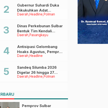
Menggapai Cita-Cita
Gubernur Suhardi Duka
Dikukuhkan Adat
Daerah
Headline
Polman
Balanipa, Raih Gelar Sulo
Tappidena
Dinas Perkebunan Sulbar
Bentuk Tim Kendali
Daerah
Pasangkayu
Internal ICS untuk Dukung
Sertifikasi ISPO Pekebun
di Pasangkayu
Antisipasi Gelombang
Hoaks Agustus, Pemprov
Daerah
Headline
Sulbar Ajak Warga Jaga
Ruang Digital
Sandeq Silumba 2026
Digelar 26 hingga 27
Daerah
Headline
Polman
September, Rangkaian
HUT Sulbar
ERBARU
Pemprov Sulbar