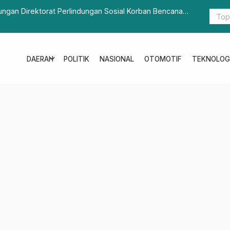
ungan Direktorat Perlindungan Sosial Korban Bencana
Tingkatkan 
expand_more
DAERAH
POLITIK
NASIONAL
OTOMOTIF
TEKNOLOG