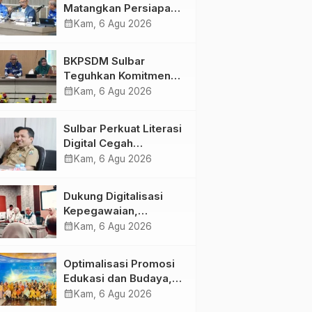
Matangkan Persiapan
HUT Ke-81 RI, Puncak
calendar_month
Kam, 6 Agu 2026
Upacara di Lapangan
Ahmad Kirang
BKPSDM Sulbar
Teguhkan Komitmen
Pengembangan
calendar_month
Kam, 6 Agu 2026
Kompetensi ASN
melalui
Sulbar Perkuat Literasi
Penandatanganan
Digital Cegah
Perjanjian Tugas
Kejahatan Love
calendar_month
Kam, 6 Agu 2026
Belajar 2026
Scamming
Dukung Digitalisasi
Kepegawaian,
DPMPTSP Sulbar Siap
calendar_month
Kam, 6 Agu 2026
Terapkan Aplikasi
FLEKSI ASN
Optimalisasi Promosi
Edukasi dan Budaya,
Anjungan Provinsi
calendar_month
Kam, 6 Agu 2026
Sulawesi Barat Perkuat