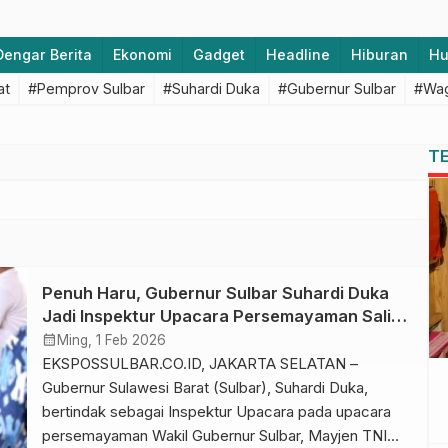
Dengar Berita
Ekonomi
Gadget
Headline
Hiburan
H
at
#Pemprov Sulbar
#Suhardi Duka
#Gubernur Sulbar
#Wag
T
Penuh Haru, Gubernur Sulbar Suhardi Duka
Jadi Inspektur Upacara Persemayaman Salim
S. Mengga
calendar_month
Ming, 1 Feb 2026
EKSPOSSULBAR.CO.ID, JAKARTA SELATAN –
Gubernur Sulawesi Barat (Sulbar), Suhardi Duka,
bertindak sebagai Inspektur Upacara pada upacara
persemayaman Wakil Gubernur Sulbar, Mayjen TNI