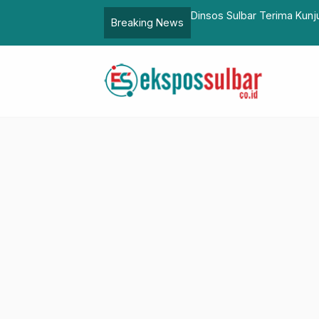
ng Tulu Polman, BPBD Sulbar Kerahkan
Dinsos Sulbar Terima Kunj
Breaking News
Alam Kemensos RI