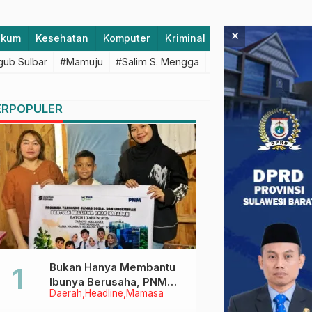
×
ukum
Kesehatan
Komputer
Kriminal
Lifestyle
Majen
ub Sulbar
#Mamuju
#Salim S. Mengga
#featured
#Polda S
ERPOPULER
Bukan Hanya Membantu
Ibunya Berusaha, PNM
Daerah
Headline
Mamasa
Juga Menjaga Mimpi
Anaknya Untuk