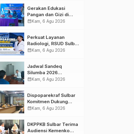
Kolaborasi Strategis
Gerakan Edukasi
Bersama Sky World
Pangan dan Gizi di
TMII
Mamasa: Tingkatkan
calendar_month
Kam, 6 Agu 2026
Pengetahuan dan
Keterampilan Keluarga
Perkuat Layanan
dalam Pemenuhan Gizi
Radiologi, RSUD Sulbar
Sambut Kembali dr. Iis
calendar_month
Kam, 6 Agu 2026
Imelda, Sp.Rad
Jadwal Sandeq
Silumba 2026
Disesuaikan,
calendar_month
Kam, 6 Agu 2026
Dispoparekraf Sulbar
Pastikan Persiapan
Dispoparekraf Sulbar
Tetap Dimatangkan
Komitmen Dukung
Penyusunan RAD
calendar_month
Kam, 6 Agu 2026
TPB/SDGs Sulawesi
Barat
DKPPKB Sulbar Terima
Audiensi Kemenko