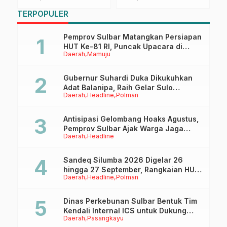
Gubernur Suhardi
Waspada Risiko
M
TERPOPULER
Duka Bangkitkan
Bencana
K
Potensi Daerah
Hidrometeorologi
Pemprov Sulbar Matangkan Persiapan
HUT Ke-81 RI, Puncak Upacara di
Daerah
Mamuju
Lapangan Ahmad Kirang
Gubernur Suhardi Duka Dikukuhkan
Adat Balanipa, Raih Gelar Sulo
Daerah
Headline
Polman
Tappidena
Antisipasi Gelombang Hoaks Agustus,
Pemprov Sulbar Ajak Warga Jaga
Daerah
Headline
Ruang Digital
Sandeq Silumba 2026 Digelar 26
hingga 27 September, Rangkaian HUT
Daerah
Headline
Polman
Sulbar
Dinas Perkebunan Sulbar Bentuk Tim
Kendali Internal ICS untuk Dukung
Daerah
Pasangkayu
Sertifikasi ISPO Pekebun di