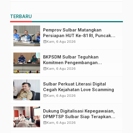
Pasangkayu
TERBARU
Pemprov Sulbar Matangkan
Persiapan HUT Ke-81 RI, Puncak
Upacara di Lapangan Ahmad
calendar_month
Kam, 6 Agu 2026
Kirang
BKPSDM Sulbar Teguhkan
Komitmen Pengembangan
Kompetensi ASN melalui
calendar_month
Kam, 6 Agu 2026
Penandatanganan Perjanjian
Tugas Belajar 2026
Sulbar Perkuat Literasi Digital
Cegah Kejahatan Love Scamming
calendar_month
Kam, 6 Agu 2026
Dukung Digitalisasi Kepegawaian,
DPMPTSP Sulbar Siap Terapkan
Aplikasi FLEKSI ASN
calendar_month
Kam, 6 Agu 2026