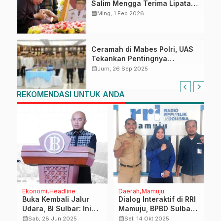
Salim Mengga Terima Lipatan
Merah Putih Usai Upacara
calendar_month
Ming, 1 Feb 2026
Pemakaman Militer
Ceramah di Mabes Polri, UAS
Tekankan Pentingnya
Toleransi Beragama
calendar_month
Jum, 26 Sep 2025
REKOMENDASI UNTUK ANDA
Ekonomi
Headline
Daerah
Mamuju
P
Buka Kembali Jalur
Dialog Interaktif di RRI
P
Udara, BI Sulbar: Ini
Mamuju, BPBD Sulbar
W
g,
Langkah Cerdas
Imbau Masyarakat
S
calendar_month
calendar_month
calendar_month
Sab, 28 Jun 2025
Sel, 14 Okt 2025