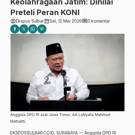
Keolahragaan Jatim: Dinilai
Preteli Peran KONI
account_circle
calendar_month
comment
Ekspos Sulbar
Sel, 12 Mei 2026
0 komentar
Anggota DPD RI asal Jawa Timur, AA LaNyalla Mahmud
Mattalitti.
EKSPOSSULBAR.CO.ID, SURABAYA — Anggota DPD RI