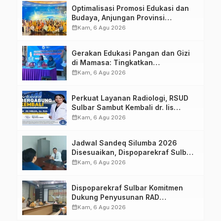
Optimalisasi Promosi Edukasi dan
Budaya, Anjungan Provinsi
Sulawesi Barat Perkuat Kolaborasi
calendar_month
Kam, 6 Agu 2026
Strategis Bersama Sky World TMII
Gerakan Edukasi Pangan dan Gizi
di Mamasa: Tingkatkan
Pengetahuan dan Keterampilan
calendar_month
Kam, 6 Agu 2026
Keluarga dalam Pemenuhan Gizi
Perkuat Layanan Radiologi, RSUD
Sulbar Sambut Kembali dr. Iis
Imelda, Sp.Rad
calendar_month
Kam, 6 Agu 2026
Jadwal Sandeq Silumba 2026
Disesuaikan, Dispoparekraf Sulbar
Pastikan Persiapan Tetap
calendar_month
Kam, 6 Agu 2026
Dimatangkan
Dispoparekraf Sulbar Komitmen
Dukung Penyusunan RAD
TPB/SDGs Sulawesi Barat
calendar_month
Kam, 6 Agu 2026