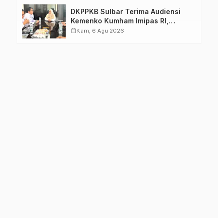
DKPPKB Sulbar Terima Audiensi
Kemenko Kumham Imipas RI,
Perkuat Pelayanan Kesehatan bagi
calendar_month
Kam, 6 Agu 2026
Kelompok Rentan