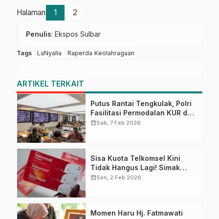
Halaman
1
2
Penulis
: Ekspos Sulbar
Tags
LaNyalla
Raperda Keolahragaan
ARTIKEL TERKAIT
Putus Rantai Tengkulak, Polri
Fasilitasi Permodalan KUR dan
Penyerapan Bulog bagi Petani
calendar_month
Sab, 7 Feb 2026
Jagung
Sisa Kuota Telkomsel Kini
Tidak Hangus Lagi! Simak
Syarat dan Cara
calendar_month
Sen, 2 Feb 2026
Mengaktifkannya
Momen Haru Hj. Fatmawati