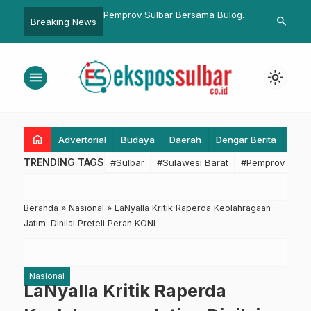
ulbar Bersama Bulog
Pengurus ESI Pasangkayu di
Pemkesra Sul
search
Breaking News
…
akkan Pasar Murah
Kukuhkan
Kunjungan A
Kabupaten P
Proses PAW
menu
light_mode
home
Advertorial
Budaya
Daerah
Dengar Berita
Eko
TRENDING TAGS
#Sulbar
#Sulawesi Barat
#Pemprov Sulba
Beranda
»
Nasional
»
LaNyalla Kritik Raperda Keolahragaan
Jatim: Dinilai Preteli Peran KONI
Nasional
LaNyalla Kritik Raperda