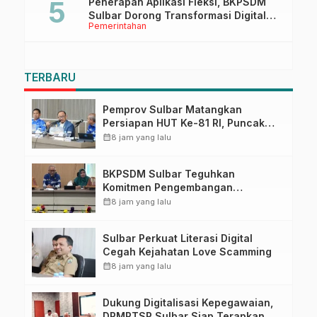
Penerapan Aplikasi Fleksi, BKPSDM
Sulbar Dorong Transformasi Digital
Pemerintahan
Sistem Kehadiran ASN
TERBARU
Pemprov Sulbar Matangkan
Persiapan HUT Ke-81 RI, Puncak
Upacara di Lapangan Ahmad
calendar_month
8 jam yang lalu
Kirang
BKPSDM Sulbar Teguhkan
Komitmen Pengembangan
Kompetensi ASN melalui
calendar_month
8 jam yang lalu
Penandatanganan Perjanjian
Tugas Belajar 2026
Sulbar Perkuat Literasi Digital
Cegah Kejahatan Love Scamming
calendar_month
8 jam yang lalu
Dukung Digitalisasi Kepegawaian,
DPMPTSP Sulbar Siap Terapkan