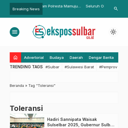
am Polresta Mamuju
Seluruh OPD Lingkup Pemprov
BPKAD Sulbar
search
Breaking News
diran Petugas Jaga
Sulbar Diminta Percepat
Pembuatan 
erasi Ketupat Marano
Penyerapan Anggaran
Tingkatkan 
Pengelolaan
menu
light_mode
Digital
home
Advertorial
Budaya
Daerah
Dengar Berita
Eko
TRENDING TAGS
#Sulbar
#Sulawesi Barat
#Pemprov Sulba
Beranda
»
Tag "Toleransi"
Toleransi
Hadiri Sannipata Waisak
Sulselbar 2025, Gubernur Sulbar