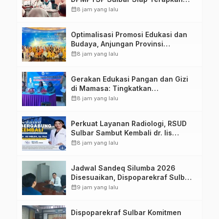
Aplikasi FLEKSI ASN
calendar_month
8 jam yang lalu
Optimalisasi Promosi Edukasi dan
Budaya, Anjungan Provinsi
Sulawesi Barat Perkuat Kolaborasi
calendar_month
8 jam yang lalu
Strategis Bersama Sky World TMII
Gerakan Edukasi Pangan dan Gizi
di Mamasa: Tingkatkan
Pengetahuan dan Keterampilan
calendar_month
8 jam yang lalu
Keluarga dalam Pemenuhan Gizi
Perkuat Layanan Radiologi, RSUD
Sulbar Sambut Kembali dr. Iis
Imelda, Sp.Rad
calendar_month
8 jam yang lalu
Jadwal Sandeq Silumba 2026
Disesuaikan, Dispoparekraf Sulbar
Pastikan Persiapan Tetap
calendar_month
9 jam yang lalu
Dimatangkan
Dispoparekraf Sulbar Komitmen