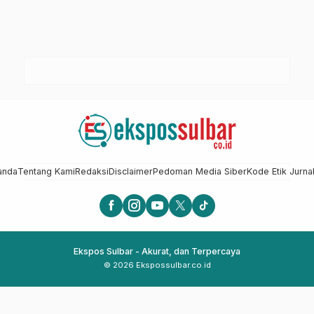
anda
Tentang Kami
Redaksi
Disclaimer
Pedoman Media Siber
Kode Etik Jurnal
Ekspos Sulbar - Akurat, dan Terpercaya
© 2026 Ekspossulbar.co.id