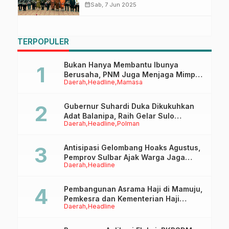
Tekankan Toleransi Antar Umat
calendar_month
Sab, 7 Jun 2025
Beragama
TERPOPULER
Bukan Hanya Membantu Ibunya
Berusaha, PNM Juga Menjaga Mimpi
Daerah
Headline
Mamasa
Anaknya Untuk Menggapai Cita-Cita
Gubernur Suhardi Duka Dikukuhkan
Adat Balanipa, Raih Gelar Sulo
Daerah
Headline
Polman
Tappidena
Antisipasi Gelombang Hoaks Agustus,
Pemprov Sulbar Ajak Warga Jaga
Daerah
Headline
Ruang Digital
Pembangunan Asrama Haji di Mamuju,
Pemkesra dan Kementerian Haji
Daerah
Headline
Sulbar Tinjau Lokasi