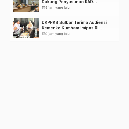
Dukung Penyusunan RAD
TPB/SDGs Sulawesi Barat
calendar_month
9 jam yang lalu
DKPPKB Sulbar Terima Audiensi
Kemenko Kumham Imipas RI,
Perkuat Pelayanan Kesehatan bagi
calendar_month
9 jam yang lalu
Kelompok Rentan