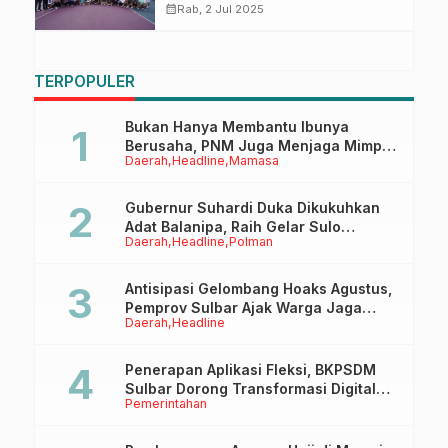
Turnamen Tenis Lapangan
calendar_month
Rab, 2 Jul 2025
Kapolda Cup
TERPOPULER
Bukan Hanya Membantu Ibunya
Berusaha, PNM Juga Menjaga Mimpi
Daerah
Headline
Mamasa
Anaknya Untuk Menggapai Cita-Cita
Gubernur Suhardi Duka Dikukuhkan
Adat Balanipa, Raih Gelar Sulo
Daerah
Headline
Polman
Tappidena
Antisipasi Gelombang Hoaks Agustus,
Pemprov Sulbar Ajak Warga Jaga
Daerah
Headline
Ruang Digital
Penerapan Aplikasi Fleksi, BKPSDM
Sulbar Dorong Transformasi Digital
Pemerintahan
Sistem Kehadiran ASN