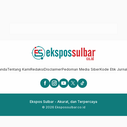
anda
Tentang Kami
Redaksi
Disclaimer
Pedoman Media Siber
Kode Etik Jurnal
Ekspos Sulbar - Akurat, dan Terpercaya
© 2026 Ekspossulbar.co.id