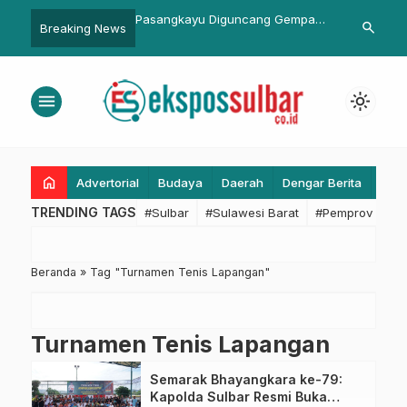
apang Sulbar Kembali
Pasangkayu Diguncang Gempa
Rapat Peman
search
Breaking News
ar Murah di Sumare,
Dahsyat, Pengungsi Membludak
53, Dinkes S
t Sangat Antusias
di Rujab Bupati
Dukungan Ke
Penyerahan 
menu
light_mode
PTM
home
Advertorial
Budaya
Daerah
Dengar Berita
Eko
TRENDING TAGS
#Sulbar
#Sulawesi Barat
#Pemprov Sulba
Beranda
»
Tag "Turnamen Tenis Lapangan"
Turnamen Tenis Lapangan
Semarak Bhayangkara ke-79:
Kapolda Sulbar Resmi Buka