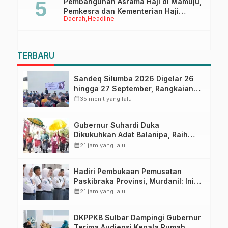
Pembangunan Asrama Haji di Mamuju,
Pemkesra dan Kementerian Haji
Daerah
Headline
Sulbar Tinjau Lokasi
TERBARU
Sandeq Silumba 2026 Digelar 26
hingga 27 September, Rangkaian
HUT Sulbar
calendar_month
35 menit yang lalu
Gubernur Suhardi Duka
Dikukuhkan Adat Balanipa, Raih
Gelar Sulo Tappidena
calendar_month
21 jam yang lalu
Hadiri Pembukaan Pemusatan
Paskibraka Provinsi, Murdanil: Ini
Membentuk Karakter Hingga
calendar_month
21 jam yang lalu
Kedisiplinannya
DKPPKB Sulbar Dampingi Gubernur
Terima Audiensi Kepala Rumah