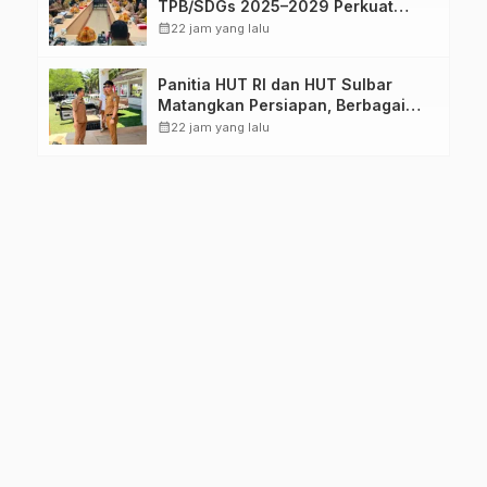
TPB/SDGs 2025–2029 Perkuat
Arah Pembangunan Berkelanjutan
calendar_month
22 jam yang lalu
Sulawesi Barat
Panitia HUT RI dan HUT Sulbar
Matangkan Persiapan, Berbagai
Lomba Akan Dilaksanakan Pemprov
calendar_month
22 jam yang lalu
Sulbar