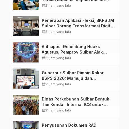
Sakit TK. III Punggawa Malolo
calendar_month
21 jam yang lalu
Penerapan Aplikasi Fleksi, BKPSDM
Sulbar Dorong Transformasi Digital
Sistem Kehadiran ASN
calendar_month
21 jam yang lalu
Antisipasi Gelombang Hoaks
Agustus, Pemprov Sulbar Ajak
Warga Jaga Ruang Digital
calendar_month
21 jam yang lalu
Gubernur Sulbar Pimpin Rakor
BSPS 2026: Mamuju dan
Pasangkayu Masih Nol Realisasi
calendar_month
21 jam yang lalu
dari Kuota 5.250 Unit
Dinas Perkebunan Sulbar Bentuk
Tim Kendali Internal ICS untuk
Dukung Sertifikasi ISPO Pekebun di
calendar_month
21 jam yang lalu
Pasangkayu
Penyusunan Dokumen RAD