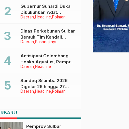
Menggapai Cita-Cita
Gubernur Suhardi Duka
Dikukuhkan Adat
Daerah
Headline
Polman
Balanipa, Raih Gelar Sulo
Tappidena
Dinas Perkebunan Sulbar
Bentuk Tim Kendali
Daerah
Pasangkayu
Internal ICS untuk Dukung
Sertifikasi ISPO Pekebun
di Pasangkayu
Antisipasi Gelombang
Hoaks Agustus, Pemprov
Daerah
Headline
Sulbar Ajak Warga Jaga
Ruang Digital
Sandeq Silumba 2026
Digelar 26 hingga 27
Daerah
Headline
Polman
September, Rangkaian
HUT Sulbar
ERBARU
Pemprov Sulbar