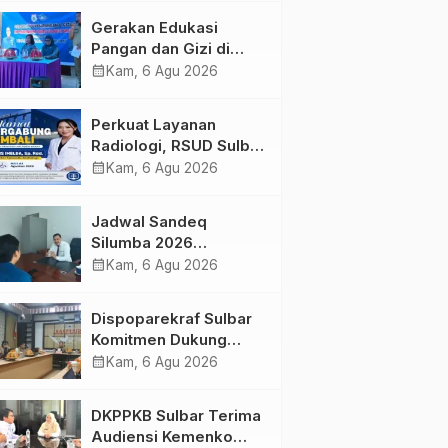
Kolaborasi Strategis
Gerakan Edukasi
Bersama Sky World
Pangan dan Gizi di
TMII
Mamasa: Tingkatkan
calendar_month
Kam, 6 Agu 2026
Pengetahuan dan
Keterampilan Keluarga
Perkuat Layanan
dalam Pemenuhan Gizi
Radiologi, RSUD Sulbar
Sambut Kembali dr. Iis
calendar_month
Kam, 6 Agu 2026
Imelda, Sp.Rad
Jadwal Sandeq
Silumba 2026
Disesuaikan,
calendar_month
Kam, 6 Agu 2026
Dispoparekraf Sulbar
Pastikan Persiapan
Dispoparekraf Sulbar
Tetap Dimatangkan
Komitmen Dukung
Penyusunan RAD
calendar_month
Kam, 6 Agu 2026
TPB/SDGs Sulawesi
Barat
DKPPKB Sulbar Terima
Audiensi Kemenko