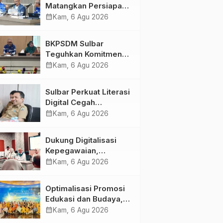
Matangkan Persiapan
HUT Ke-81 RI, Puncak
calendar_month
Kam, 6 Agu 2026
Upacara di Lapangan
Ahmad Kirang
BKPSDM Sulbar
Teguhkan Komitmen
Pengembangan
calendar_month
Kam, 6 Agu 2026
Kompetensi ASN
melalui
Sulbar Perkuat Literasi
Penandatanganan
Digital Cegah
Perjanjian Tugas
Kejahatan Love
calendar_month
Kam, 6 Agu 2026
Belajar 2026
Scamming
Dukung Digitalisasi
Kepegawaian,
DPMPTSP Sulbar Siap
calendar_month
Kam, 6 Agu 2026
Terapkan Aplikasi
FLEKSI ASN
Optimalisasi Promosi
Edukasi dan Budaya,
Anjungan Provinsi
calendar_month
Kam, 6 Agu 2026
Sulawesi Barat Perkuat