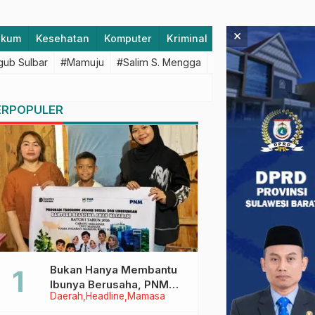
×
ukum
Kesehatan
Komputer
Kriminal
Lifestyle
Majen
ub Sulbar
#Mamuju
#Salim S. Mengga
#featured
#Polda S
ERPOPULER
Bukan Hanya Membantu
Ibunya Berusaha, PNM
Daerah
Headline
Mamasa
Juga Menjaga Mimpi
Anaknya Untuk