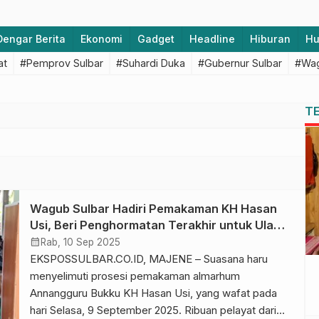
Dengar Berita
Ekonomi
Gadget
Headline
Hiburan
H
at
#Pemprov Sulbar
#Suhardi Duka
#Gubernur Sulbar
#Wag
T
Wagub Sulbar Hadiri Pemakaman KH Hasan
Usi, Beri Penghormatan Terakhir untuk Ulama
Kharismatik
calendar_month
Rab, 10 Sep 2025
EKSPOSSULBAR.CO.ID, MAJENE – Suasana haru
menyelimuti prosesi pemakaman almarhum
Annangguru Bukku KH Hasan Usi, yang wafat pada
hari Selasa, 9 September 2025. Ribuan pelayat dari