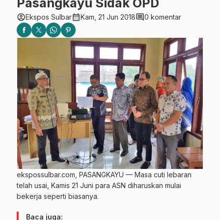
Pasangkayu Sidak OPD
account_circle
calendar_month
comment
Ekspos Sulbar
Kam, 21 Jun 2018
0 komentar
ekspossulbar.com, PASANGKAYU — Masa cuti lebaran
telah usai, Kamis 21 Juni para ASN diharuskan mulai
bekerja seperti biasanya.
Baca juga: