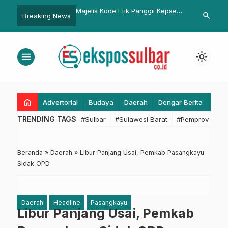
 Puncak Arus Balik,
Majelis Kode Etik Panggil Kepsek
Pemkab Pasa
search
Breaking News
da Jadwal Masuk
SMPN 3 Bambalamotu
Lahan Untuk 
menu
light_mode
home
Advertorial
Budaya
Daerah
Dengar Berita
Eko
TRENDING TAGS
#Sulbar
#Sulawesi Barat
#Pemprov Sulba
Beranda
»
Daerah
»
Libur Panjang Usai, Pemkab Pasangkayu
Sidak OPD
Daerah
Headline
Pasangkayu
Libur Panjang Usai, Pemkab