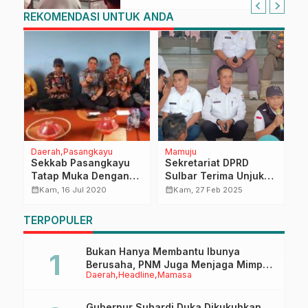
REKOMENDASI UNTUK ANDA
Daerah
Pasangkayu
Mamuju
H
Sekkab Pasangkayu
Sekretariat DPRD
S
Tatap Muka Dengan
Sulbar Terima Unjuk
T
Kader KB Lariang-
Rasa Aliansi
P
calendar_month
calendar_month
calendar_month
Kam, 16 Jul 2020
Kam, 27 Feb 2025
Bulutaba
Masyarakat
2
Gentungan Raya
TERPOPULER
Bukan Hanya Membantu Ibunya
Berusaha, PNM Juga Menjaga Mimpi
Daerah
Headline
Mamasa
Anaknya Untuk Menggapai Cita-Cita
Gubernur Suhardi Duka Dikukuhkan