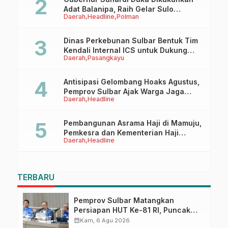
Adat Balanipa, Raih Gelar Sulo
Daerah
Headline
Polman
Tappidena
Dinas Perkebunan Sulbar Bentuk Tim
Kendali Internal ICS untuk Dukung
Daerah
Pasangkayu
Sertifikasi ISPO Pekebun di
Pasangkayu
Antisipasi Gelombang Hoaks Agustus,
Pemprov Sulbar Ajak Warga Jaga
Daerah
Headline
Ruang Digital
Pembangunan Asrama Haji di Mamuju,
Pemkesra dan Kementerian Haji
Daerah
Headline
Sulbar Tinjau Lokasi
TERBARU
Pemprov Sulbar Matangkan
Persiapan HUT Ke-81 RI, Puncak
Upacara di Lapangan Ahmad
calendar_month
Kam, 6 Agu 2026