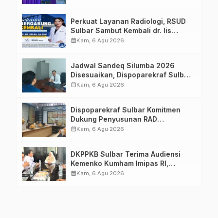
Keluarga dalam Pemenuhan Gizi
Perkuat Layanan Radiologi, RSUD
Sulbar Sambut Kembali dr. Iis
Imelda, Sp.Rad
calendar_month
Kam, 6 Agu 2026
Jadwal Sandeq Silumba 2026
Disesuaikan, Dispoparekraf Sulbar
Pastikan Persiapan Tetap
calendar_month
Kam, 6 Agu 2026
Dimatangkan
Dispoparekraf Sulbar Komitmen
Dukung Penyusunan RAD
TPB/SDGs Sulawesi Barat
calendar_month
Kam, 6 Agu 2026
DKPPKB Sulbar Terima Audiensi
Kemenko Kumham Imipas RI,
Perkuat Pelayanan Kesehatan bagi
calendar_month
Kam, 6 Agu 2026
Kelompok Rentan