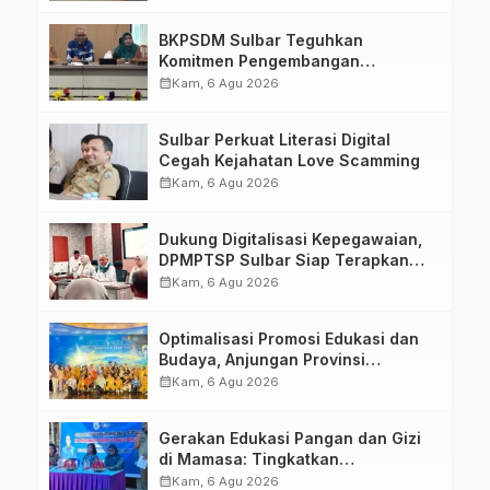
Kirang
BKPSDM Sulbar Teguhkan
Komitmen Pengembangan
Kompetensi ASN melalui
calendar_month
Kam, 6 Agu 2026
Penandatanganan Perjanjian
Tugas Belajar 2026
Sulbar Perkuat Literasi Digital
Cegah Kejahatan Love Scamming
calendar_month
Kam, 6 Agu 2026
Dukung Digitalisasi Kepegawaian,
DPMPTSP Sulbar Siap Terapkan
Aplikasi FLEKSI ASN
calendar_month
Kam, 6 Agu 2026
Optimalisasi Promosi Edukasi dan
Budaya, Anjungan Provinsi
Sulawesi Barat Perkuat Kolaborasi
calendar_month
Kam, 6 Agu 2026
Strategis Bersama Sky World TMII
Gerakan Edukasi Pangan dan Gizi
di Mamasa: Tingkatkan
Pengetahuan dan Keterampilan
calendar_month
Kam, 6 Agu 2026