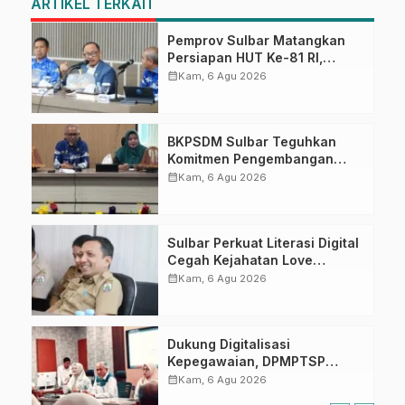
ARTIKEL TERKAIT
Pemprov Sulbar Matangkan
Persiapan HUT Ke-81 RI,
Puncak Upacara di Lapangan
calendar_month
Kam, 6 Agu 2026
Ahmad Kirang
BKPSDM Sulbar Teguhkan
Komitmen Pengembangan
Kompetensi ASN melalui
calendar_month
Kam, 6 Agu 2026
Penandatanganan Perjanjian
Tugas Belajar 2026
Sulbar Perkuat Literasi Digital
Cegah Kejahatan Love
Scamming
calendar_month
Kam, 6 Agu 2026
Dukung Digitalisasi
Kepegawaian, DPMPTSP
Sulbar Siap Terapkan Aplikasi
calendar_month
Kam, 6 Agu 2026
FLEKSI ASN