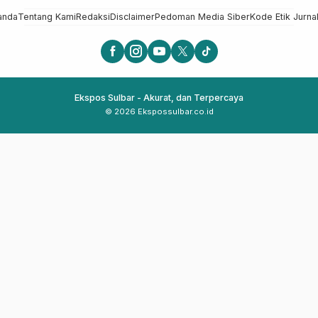
anda
Tentang Kami
Redaksi
Disclaimer
Pedoman Media Siber
Kode Etik Jurnal
Ekspos Sulbar - Akurat, dan Terpercaya
© 2026 Ekspossulbar.co.id