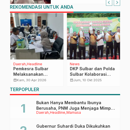
REKOMENDASI UNTUK ANDA
Daerah
Headline
News
D
Pemkesra Sulbar
DKP Sulbar dan Polda
P
Melaksanakan
Sulbar Kolaborasi
D
ja
Pemberkasan bagi
Bangun Kemandirian
P
calendar_month
calendar_month
calendar_month
Kam, 30 Apr 2026
Jum, 10 Okt 2025
Penerima Program
Pangan dari
N
TERPOPULER
Beasiswa
Pekarangan
Bukan Hanya Membantu Ibunya
Berusaha, PNM Juga Menjaga Mimpi
Daerah
Headline
Mamasa
Anaknya Untuk Menggapai Cita-Cita
Gubernur Suhardi Duka Dikukuhkan