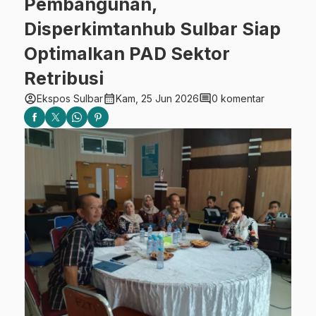
Pembangunan,
Disperkimtanhub Sulbar Siap
Optimalkan PAD Sektor
Retribusi
account_circle
calendar_month
comment
Ekspos Sulbar
Kam, 25 Jun 2026
0 komentar