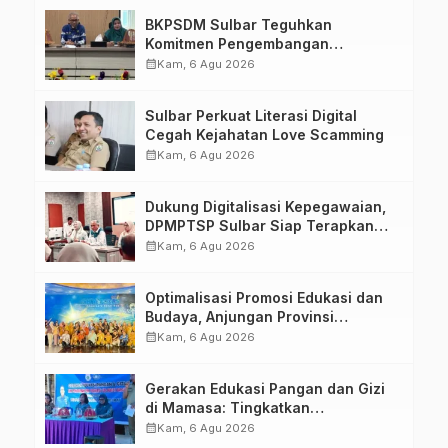
BKPSDM Sulbar Teguhkan
Komitmen Pengembangan
Kompetensi ASN melalui
calendar_month
Kam, 6 Agu 2026
Penandatanganan Perjanjian
Tugas Belajar 2026
Sulbar Perkuat Literasi Digital
Cegah Kejahatan Love Scamming
calendar_month
Kam, 6 Agu 2026
Dukung Digitalisasi Kepegawaian,
DPMPTSP Sulbar Siap Terapkan
Aplikasi FLEKSI ASN
calendar_month
Kam, 6 Agu 2026
Optimalisasi Promosi Edukasi dan
Budaya, Anjungan Provinsi
Sulawesi Barat Perkuat Kolaborasi
calendar_month
Kam, 6 Agu 2026
Strategis Bersama Sky World TMII
Gerakan Edukasi Pangan dan Gizi
di Mamasa: Tingkatkan
Pengetahuan dan Keterampilan
calendar_month
Kam, 6 Agu 2026
Keluarga dalam Pemenuhan Gizi