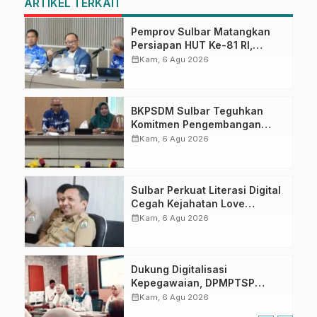
ARTIKEL TERKAIT
Pemprov Sulbar Matangkan
Persiapan HUT Ke-81 RI,
Puncak Upacara di Lapangan
calendar_month
Kam, 6 Agu 2026
Ahmad Kirang
BKPSDM Sulbar Teguhkan
Komitmen Pengembangan
Kompetensi ASN melalui
calendar_month
Kam, 6 Agu 2026
Penandatanganan Perjanjian
Tugas Belajar 2026
Sulbar Perkuat Literasi Digital
Cegah Kejahatan Love
Scamming
calendar_month
Kam, 6 Agu 2026
Dukung Digitalisasi
Kepegawaian, DPMPTSP
Sulbar Siap Terapkan Aplikasi
calendar_month
Kam, 6 Agu 2026
FLEKSI ASN