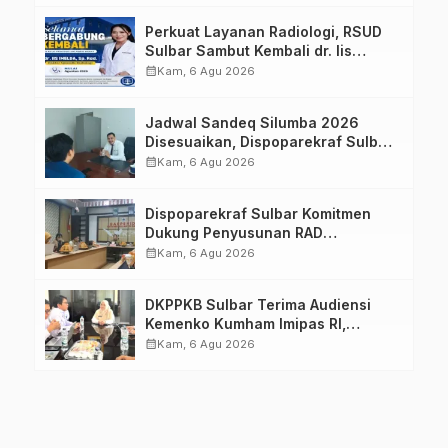
Perkuat Layanan Radiologi, RSUD
Sulbar Sambut Kembali dr. Iis
Imelda, Sp.Rad
calendar_month
Kam, 6 Agu 2026
Jadwal Sandeq Silumba 2026
Disesuaikan, Dispoparekraf Sulbar
Pastikan Persiapan Tetap
calendar_month
Kam, 6 Agu 2026
Dimatangkan
Dispoparekraf Sulbar Komitmen
Dukung Penyusunan RAD
TPB/SDGs Sulawesi Barat
calendar_month
Kam, 6 Agu 2026
DKPPKB Sulbar Terima Audiensi
Kemenko Kumham Imipas RI,
Perkuat Pelayanan Kesehatan bagi
calendar_month
Kam, 6 Agu 2026
Kelompok Rentan