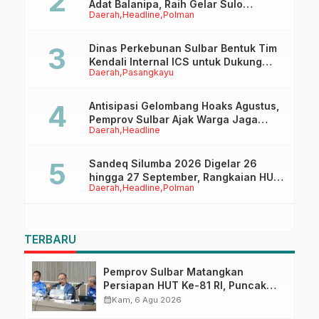
Adat Balanipa, Raih Gelar Sulo
Daerah
Headline
Polman
Tappidena
Dinas Perkebunan Sulbar Bentuk Tim
Kendali Internal ICS untuk Dukung
Daerah
Pasangkayu
Sertifikasi ISPO Pekebun di
Pasangkayu
Antisipasi Gelombang Hoaks Agustus,
Pemprov Sulbar Ajak Warga Jaga
Daerah
Headline
Ruang Digital
Sandeq Silumba 2026 Digelar 26
hingga 27 September, Rangkaian HUT
Daerah
Headline
Polman
Sulbar
TERBARU
Pemprov Sulbar Matangkan
Persiapan HUT Ke-81 RI, Puncak
Upacara di Lapangan Ahmad
calendar_month
Kam, 6 Agu 2026
Kirang