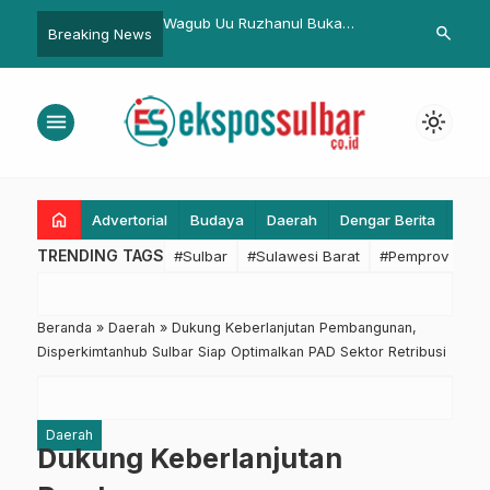
ulbar Tunggu Restu
Wagub Uu Ruzhanul Buka
Presiden Te
search
Breaking News
ntikan Pejabat Segera
Musabaqah Qiraatil Kutub Tingkat
Pembangunan
Provinsi Jabar 2023
Perhatikan L
menu
light_mode
home
Advertorial
Budaya
Daerah
Dengar Berita
Eko
TRENDING TAGS
#Sulbar
#Sulawesi Barat
#Pemprov Sulba
Beranda
»
Daerah
»
Dukung Keberlanjutan Pembangunan,
Disperkimtanhub Sulbar Siap Optimalkan PAD Sektor Retribusi
Daerah
Dukung Keberlanjutan