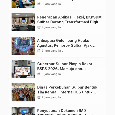
Sakit TK. III Punggawa Malolo
calendar_month
19 jam yang lalu
Penerapan Aplikasi Fleksi, BKPSDM
Sulbar Dorong Transformasi Digital
Sistem Kehadiran ASN
calendar_month
19 jam yang lalu
Antisipasi Gelombang Hoaks
Agustus, Pemprov Sulbar Ajak
Warga Jaga Ruang Digital
calendar_month
19 jam yang lalu
Gubernur Sulbar Pimpin Rakor
BSPS 2026: Mamuju dan
Pasangkayu Masih Nol Realisasi
calendar_month
19 jam yang lalu
dari Kuota 5.250 Unit
Dinas Perkebunan Sulbar Bentuk
Tim Kendali Internal ICS untuk
Dukung Sertifikasi ISPO Pekebun di
calendar_month
19 jam yang lalu
Pasangkayu
Penyusunan Dokumen RAD