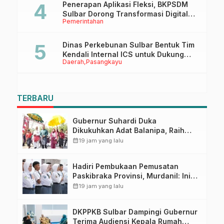
Penerapan Aplikasi Fleksi, BKPSDM
Sulbar Dorong Transformasi Digital
Pemerintahan
Sistem Kehadiran ASN
Dinas Perkebunan Sulbar Bentuk Tim
Kendali Internal ICS untuk Dukung
Daerah
Pasangkayu
Sertifikasi ISPO Pekebun di
Pasangkayu
TERBARU
Gubernur Suhardi Duka
Dikukuhkan Adat Balanipa, Raih
Gelar Sulo Tappidena
calendar_month
19 jam yang lalu
Hadiri Pembukaan Pemusatan
Paskibraka Provinsi, Murdanil: Ini
Membentuk Karakter Hingga
calendar_month
19 jam yang lalu
Kedisiplinannya
DKPPKB Sulbar Dampingi Gubernur
Terima Audiensi Kepala Rumah