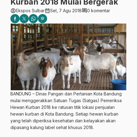
Kurban 2018 Mulai Bergerak
account_circle
calendar_month
comment
Ekspos Sulbar
Sel, 7 Agu 2018
0 komentar
BANDUNG – Dinas Pangan dan Pertanian Kota Bandung
mulai menggerakkan Satuan Tugas (Satgas) Pemeriksa
Hewan Kurban 2018 ke ratusan titik lokasi penjualan
hewan kurban di Kota Bandung. Setiap hewan kurban
yang telah diperiksa kesehatan dan kelayakan akan
dipasang kalung label sehat khusus 2018.