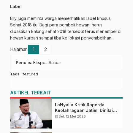
Label
Elly juga meminta warga memerhatikan label khusus
Sehat 2018 itu. Bagi para pembeli hewan, harus
dipastikan kalung sehat 2018 tersebut terus menempel di
hewan kurban sampai tiba ke lokasi penyembelihan.
Halaman
1
2
Penulis
: Ekspos Sulbar
Tags
featured
ARTIKEL TERKAIT
LaNyalla Kritik Raperda
Keolahragaan Jatim: Dinilai
Preteli Peran KONI
calendar_month
Sel, 12 Mei 2026