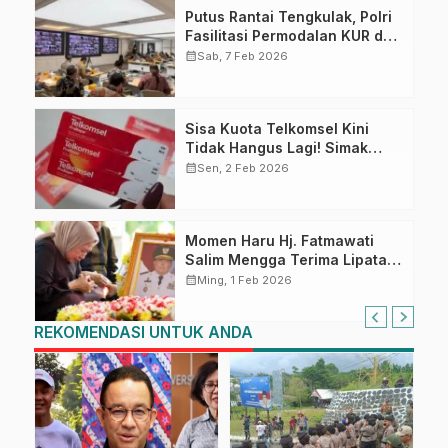
Putus Rantai Tengkulak, Polri
Fasilitasi Permodalan KUR dan
Penyerapan Bulog bagi Petani
calendar_month
Sab, 7 Feb 2026
Jagung
Sisa Kuota Telkomsel Kini
Tidak Hangus Lagi! Simak
Syarat dan Cara
calendar_month
Sen, 2 Feb 2026
Mengaktifkannya
Momen Haru Hj. Fatmawati
Salim Mengga Terima Lipatan
Merah Putih Usai Upacara
calendar_month
Ming, 1 Feb 2026
Pemakaman Militer
REKOMENDASI UNTUK ANDA