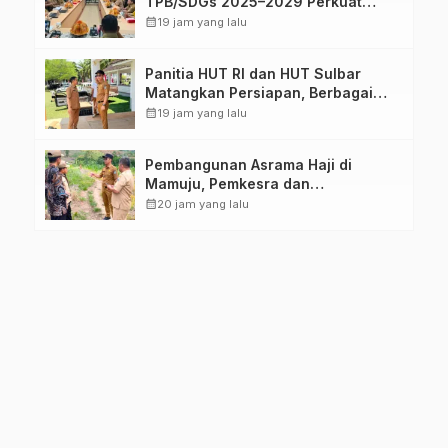
TPB/SDGs 2025–2029 Perkuat
Arah Pembangunan Berkelanjutan
calendar_month
19 jam yang lalu
Sulawesi Barat
Panitia HUT RI dan HUT Sulbar
Matangkan Persiapan, Berbagai
Lomba Akan Dilaksanakan Pemprov
calendar_month
19 jam yang lalu
Sulbar
Pembangunan Asrama Haji di
Mamuju, Pemkesra dan
Kementerian Haji Sulbar Tinjau
calendar_month
20 jam yang lalu
Lokasi