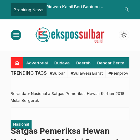
mil Beri Bantuan
Sambangi Bagian Organisasi
Pemdaprov J
search
Breaking News
an Masjid di Depok
Setda Mamuju, Tim Evaluasi
Luncurkan S
Yanlik Dorong Peningkatan IPP
Digital 2023
menu
light_mode
home
Advertorial
Budaya
Daerah
Dengar Berita
Eko
TRENDING TAGS
#Sulbar
#Sulawesi Barat
#Pemprov Sulba
Beranda
»
Nasional
»
Satgas Pemeriksa Hewan Kurban 2018
Mulai Bergerak
Nasional
Satgas Pemeriksa Hewan