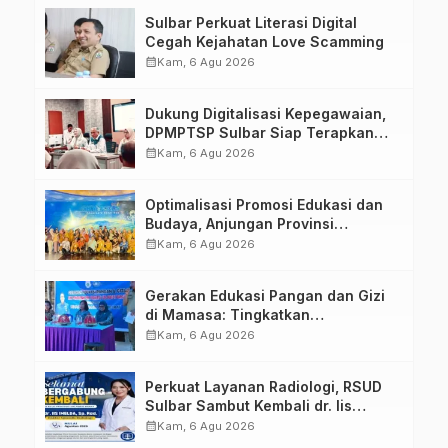
Tugas Belajar 2026
Sulbar Perkuat Literasi Digital
Cegah Kejahatan Love Scamming
calendar_month
Kam, 6 Agu 2026
Dukung Digitalisasi Kepegawaian,
DPMPTSP Sulbar Siap Terapkan
Aplikasi FLEKSI ASN
calendar_month
Kam, 6 Agu 2026
Optimalisasi Promosi Edukasi dan
Budaya, Anjungan Provinsi
Sulawesi Barat Perkuat Kolaborasi
calendar_month
Kam, 6 Agu 2026
Strategis Bersama Sky World TMII
Gerakan Edukasi Pangan dan Gizi
di Mamasa: Tingkatkan
Pengetahuan dan Keterampilan
calendar_month
Kam, 6 Agu 2026
Keluarga dalam Pemenuhan Gizi
Perkuat Layanan Radiologi, RSUD
Sulbar Sambut Kembali dr. Iis
Imelda, Sp.Rad
calendar_month
Kam, 6 Agu 2026