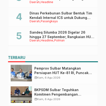
Daerah
Headline
Ruang Digital
Dinas Perkebunan Sulbar Bentuk Tim
Kendali Internal ICS untuk Dukung
Daerah
Pasangkayu
Sertifikasi ISPO Pekebun di
Pasangkayu
Sandeq Silumba 2026 Digelar 26
hingga 27 September, Rangkaian HUT
Daerah
Headline
Polman
Sulbar
TERBARU
Pemprov Sulbar Matangkan
Persiapan HUT Ke-81 RI, Puncak
Upacara di Lapangan Ahmad
calendar_month
Kam, 6 Agu 2026
Kirang
BKPSDM Sulbar Teguhkan
Komitmen Pengembangan
Kompetensi ASN melalui
calendar_month
Kam, 6 Agu 2026
Penandatanganan Perjanjian