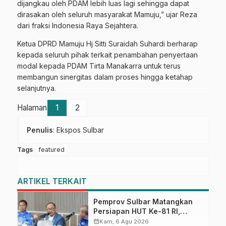
dijangkau oleh PDAM lebih luas lagi sehingga dapat
dirasakan oleh seluruh masyarakat Mamuju,” ujar Reza
dari fraksi Indonesia Raya Sejahtera.
Ketua DPRD Mamuju Hj Sitti Suraidah Suhardi berharap
kepada seluruh pihak terkait penambahan penyertaan
modal kepada PDAM Tirta Manakarra untuk terus
membangun sinergitas dalam proses hingga ketahap
selanjutnya.
Halaman
1
2
Penulis
: Ekspos Sulbar
Tags
featured
ARTIKEL TERKAIT
Pemprov Sulbar Matangkan
Persiapan HUT Ke-81 RI,
Puncak Upacara di Lapangan
calendar_month
Kam, 6 Agu 2026