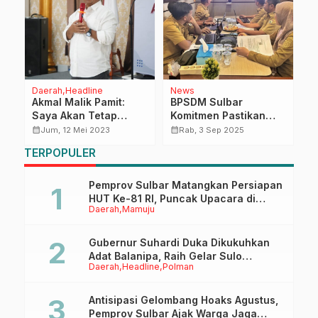
Daerah
Headline
News
P
Akmal Malik Pamit:
BPSDM Sulbar
S
S
Saya Akan Tetap
Komitmen Pastikan
R
Perhatikan Sulbar
Pengelolaan Gaji ASN
d
calendar_month
calendar_month
calendar_month
Jum, 12 Mei 2023
Rab, 3 Sep 2025
h
Berjalan Tertib dan
R
TERPOPULER
Sesuai Aturan
Pemprov Sulbar Matangkan Persiapan
HUT Ke-81 RI, Puncak Upacara di
Daerah
Mamuju
Lapangan Ahmad Kirang
Gubernur Suhardi Duka Dikukuhkan
Adat Balanipa, Raih Gelar Sulo
Daerah
Headline
Polman
Tappidena
Antisipasi Gelombang Hoaks Agustus,
Pemprov Sulbar Ajak Warga Jaga