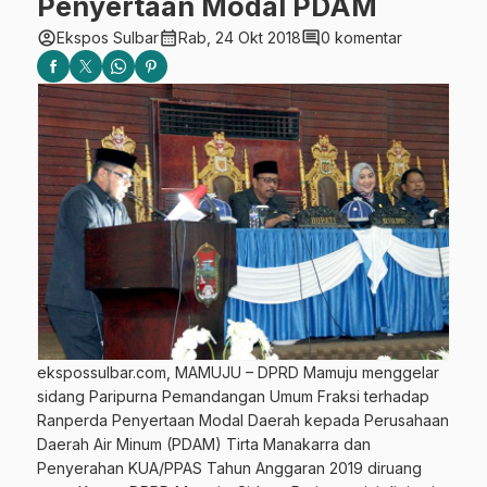
Penyertaan Modal PDAM
account_circle
calendar_month
comment
Ekspos Sulbar
Rab, 24 Okt 2018
0 komentar
ekspossulbar.com, MAMUJU – DPRD Mamuju menggelar
sidang Paripurna Pemandangan Umum Fraksi terhadap
Ranperda Penyertaan Modal Daerah kepada Perusahaan
Daerah Air Minum (PDAM) Tirta Manakarra dan
Penyerahan KUA/PPAS Tahun Anggaran 2019 diruang