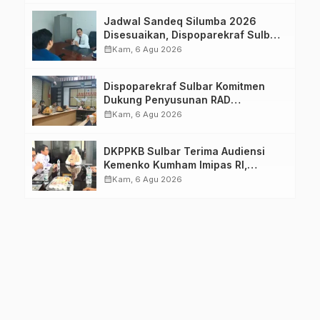
Jadwal Sandeq Silumba 2026
Disesuaikan, Dispoparekraf Sulbar
Pastikan Persiapan Tetap
calendar_month
Kam, 6 Agu 2026
Dimatangkan
Dispoparekraf Sulbar Komitmen
Dukung Penyusunan RAD
TPB/SDGs Sulawesi Barat
calendar_month
Kam, 6 Agu 2026
DKPPKB Sulbar Terima Audiensi
Kemenko Kumham Imipas RI,
Perkuat Pelayanan Kesehatan bagi
calendar_month
Kam, 6 Agu 2026
Kelompok Rentan