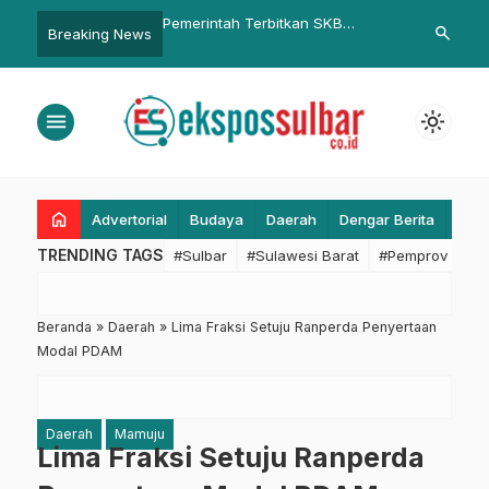
h Terbitkan SKB
Bupati Pasangkayu dan
Suriana Zain
search
Breaking News
 Libur Nasional dan
Forkopimda Jenguk Wabup di RS
Surplus Pan
ama 2023, Cek
Anutarpura
ya
menu
light_mode
home
Advertorial
Budaya
Daerah
Dengar Berita
Eko
TRENDING TAGS
#Sulbar
#Sulawesi Barat
#Pemprov Sulba
Beranda
»
Daerah
»
Lima Fraksi Setuju Ranperda Penyertaan
Modal PDAM
Daerah
Mamuju
Lima Fraksi Setuju Ranperda