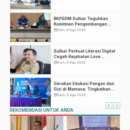
Ahmad Kirang
BKPSDM Sulbar Teguhkan
Komitmen Pengembangan
Kompetensi ASN melalui
calendar_month
Kam, 6 Agu 2026
Penandatanganan Perjanjian
Tugas Belajar 2026
Sulbar Perkuat Literasi Digital
Cegah Kejahatan Love
Scamming
calendar_month
Kam, 6 Agu 2026
Gerakan Edukasi Pangan dan
Gizi di Mamasa: Tingkatkan
Pengetahuan dan
calendar_month
Kam, 6 Agu 2026
Keterampilan Keluarga dalam
Pemenuhan Gizi
REKOMENDASI UNTUK ANDA