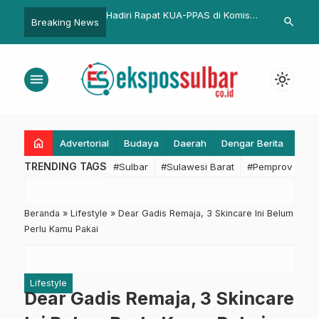
lbar Salurkan Bantuan
Hadiri Rapat KUA-PPAS di Komisi 1
Kalla Toyota 
search
Breaking News
uk Keluarga Miskin
DPRD Sulbar, Pemkesra Pastikan
Excellent da
i Majene
Program Beasiswa Menjangkau
CustomerServ
Penerima Manfaat
by SWA Mag
menu
light_mode
home
Advertorial
Budaya
Daerah
Dengar Berita
Eko
TRENDING TAGS
#Sulbar
#Sulawesi Barat
#Pemprov Sulba
Beranda
»
Lifestyle
»
Dear Gadis Remaja, 3 Skincare Ini Belum
Perlu Kamu Pakai
Lifestyle
Dear Gadis Remaja, 3 Skincare