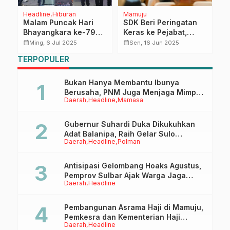
Headline
Hiburan
Mamuju
K
Malam Puncak Hari
SDK Beri Peringatan
P
Bhayangkara ke-79
Keras ke Pejabat,
G
,
Polda Sulbar: Harmoni
Galakkan Perang
R
calendar_month
calendar_month
calendar_month
Ming, 6 Jul 2025
Sen, 16 Jun 2025
Hiburan, Alam, dan
Melawan Kemiskinan
E
TERPOPULER
an
Kebersamaan di
Ekstrem di Sulbar
M
Pantai Manakarra
P
J
Bukan Hanya Membantu Ibunya
Berusaha, PNM Juga Menjaga Mimpi
Daerah
Headline
Mamasa
Anaknya Untuk Menggapai Cita-Cita
Gubernur Suhardi Duka Dikukuhkan
Adat Balanipa, Raih Gelar Sulo
Daerah
Headline
Polman
Tappidena
Antisipasi Gelombang Hoaks Agustus,
Pemprov Sulbar Ajak Warga Jaga
Daerah
Headline
Ruang Digital
Pembangunan Asrama Haji di Mamuju,
Pemkesra dan Kementerian Haji
Daerah
Headline
Sulbar Tinjau Lokasi