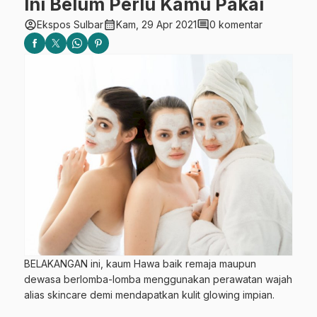
Ini Belum Perlu Kamu Pakai
account_circle
calendar_month
comment
Ekspos Sulbar
Kam, 29 Apr 2021
0 komentar
BELAKANGAN ini, kaum Hawa baik remaja maupun
dewasa berlomba-lomba menggunakan perawatan wajah
alias skincare demi mendapatkan kulit glowing impian.