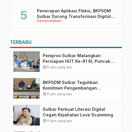
Penerapan Aplikasi Fleksi, BKPSDM
Sulbar Dorong Transformasi Digital
Pemerintahan
Sistem Kehadiran ASN
TERBARU
Pemprov Sulbar Matangkan
Persiapan HUT Ke-81 RI, Puncak
Upacara di Lapangan Ahmad
calendar_month
11 jam yang lalu
Kirang
BKPSDM Sulbar Teguhkan
Komitmen Pengembangan
Kompetensi ASN melalui
calendar_month
11 jam yang lalu
Penandatanganan Perjanjian
Tugas Belajar 2026
Sulbar Perkuat Literasi Digital
Cegah Kejahatan Love Scamming
calendar_month
11 jam yang lalu