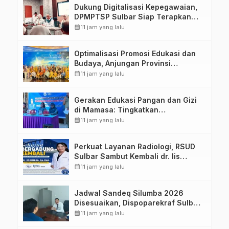
Dukung Digitalisasi Kepegawaian,
DPMPTSP Sulbar Siap Terapkan
Aplikasi FLEKSI ASN
calendar_month
11 jam yang lalu
Optimalisasi Promosi Edukasi dan
Budaya, Anjungan Provinsi
Sulawesi Barat Perkuat Kolaborasi
calendar_month
11 jam yang lalu
Strategis Bersama Sky World TMII
Gerakan Edukasi Pangan dan Gizi
di Mamasa: Tingkatkan
Pengetahuan dan Keterampilan
calendar_month
11 jam yang lalu
Keluarga dalam Pemenuhan Gizi
Perkuat Layanan Radiologi, RSUD
Sulbar Sambut Kembali dr. Iis
Imelda, Sp.Rad
calendar_month
11 jam yang lalu
Jadwal Sandeq Silumba 2026
Disesuaikan, Dispoparekraf Sulbar
Pastikan Persiapan Tetap
calendar_month
11 jam yang lalu
Dimatangkan