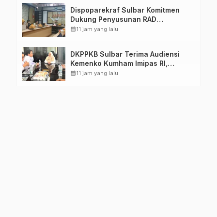
Dispoparekraf Sulbar Komitmen
Dukung Penyusunan RAD
TPB/SDGs Sulawesi Barat
calendar_month
11 jam yang lalu
DKPPKB Sulbar Terima Audiensi
Kemenko Kumham Imipas RI,
Perkuat Pelayanan Kesehatan bagi
calendar_month
11 jam yang lalu
Kelompok Rentan