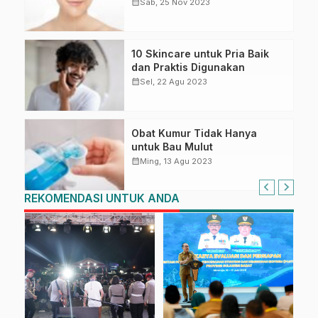
calendar_month
Sab, 25 Nov 2023
10 Skincare untuk Pria Baik
dan Praktis Digunakan
calendar_month
Sel, 22 Agu 2023
Obat Kumur Tidak Hanya
untuk Bau Mulut
calendar_month
Ming, 13 Agu 2023
REKOMENDASI UNTUK ANDA