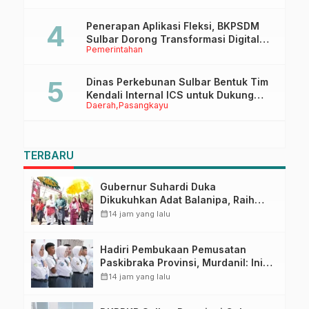
Penerapan Aplikasi Fleksi, BKPSDM
Sulbar Dorong Transformasi Digital
Pemerintahan
Sistem Kehadiran ASN
Dinas Perkebunan Sulbar Bentuk Tim
Kendali Internal ICS untuk Dukung
Daerah
Pasangkayu
Sertifikasi ISPO Pekebun di
Pasangkayu
TERBARU
Gubernur Suhardi Duka
Dikukuhkan Adat Balanipa, Raih
Gelar Sulo Tappidena
calendar_month
14 jam yang lalu
Hadiri Pembukaan Pemusatan
Paskibraka Provinsi, Murdanil: Ini
Membentuk Karakter Hingga
calendar_month
14 jam yang lalu
Kedisiplinannya