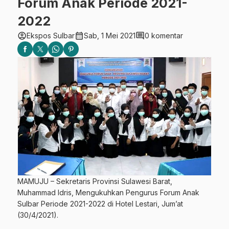
Forum Anak Periode 2021-
2022
account_circle
calendar_month
comment
Ekspos Sulbar
Sab, 1 Mei 2021
0 komentar
MAMUJU – Sekretaris Provinsi Sulawesi Barat,
Muhammad Idris, Mengukuhkan Pengurus Forum Anak
Sulbar Periode 2021-2022 di Hotel Lestari, Jum’at
(30/4/2021).