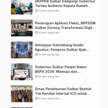
DKPPKB Sulbar Dampingi Gubernur
Terima Audiensi Kepala Rumah
Sakit TK. III Punggawa Malolo
calendar_month
14 jam yang lalu
Penerapan Aplikasi Fleksi, BKPSDM
Sulbar Dorong Transformasi Digital
Sistem Kehadiran ASN
calendar_month
14 jam yang lalu
Antisipasi Gelombang Hoaks
Agustus, Pemprov Sulbar Ajak
Warga Jaga Ruang Digital
calendar_month
14 jam yang lalu
Gubernur Sulbar Pimpin Rakor
BSPS 2026: Mamuju dan
Pasangkayu Masih Nol Realisasi
calendar_month
14 jam yang lalu
dari Kuota 5.250 Unit
Dinas Perkebunan Sulbar Bentuk
Tim Kendali Internal ICS untuk
Dukung Sertifikasi ISPO Pekebun di
calendar_month
14 jam yang lalu
Pasangkayu