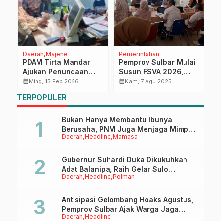
Daerah
Majene
Pemerintahan
H
i
PDAM Tirta Mandar
Pemprov Sulbar Mulai
E
Ajukan Penundaan
Susun FSVA 2026,
B
PAP, UPTD Pelayanan
Fokus Ketahanan dan
J
calendar_month
calendar_month
calendar_month
Ming, 15 Feb 2026
Kam, 7 Agu 2025
Pajak Majene
Kerentanan Pangan
P
TERPOPULER
Bergerak Cepat Jaga
Stabilitas PAD
Bukan Hanya Membantu Ibunya
Berusaha, PNM Juga Menjaga Mimpi
Daerah
Headline
Mamasa
Anaknya Untuk Menggapai Cita-Cita
Gubernur Suhardi Duka Dikukuhkan
Adat Balanipa, Raih Gelar Sulo
Daerah
Headline
Polman
Tappidena
Antisipasi Gelombang Hoaks Agustus,
Pemprov Sulbar Ajak Warga Jaga
Daerah
Headline
Ruang Digital