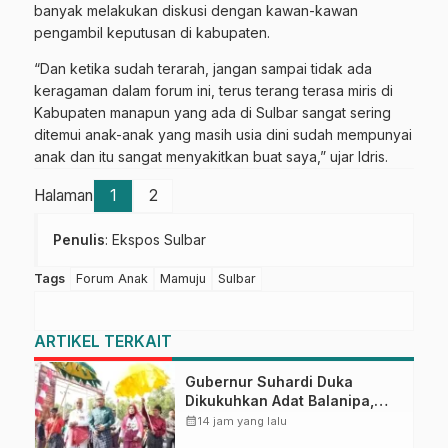
banyak melakukan diskusi dengan kawan-kawan
pengambil keputusan di kabupaten.
“Dan ketika sudah terarah, jangan sampai tidak ada
keragaman dalam forum ini, terus terang terasa miris di
Kabupaten manapun yang ada di Sulbar sangat sering
ditemui anak-anak yang masih usia dini sudah mempunyai
anak dan itu sangat menyakitkan buat saya,” ujar Idris.
Halaman
1
2
Penulis
: Ekspos Sulbar
Tags
Forum Anak
Mamuju
Sulbar
ARTIKEL TERKAIT
Gubernur Suhardi Duka
Dikukuhkan Adat Balanipa,
Raih Gelar Sulo Tappidena
calendar_month
14 jam yang lalu