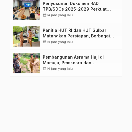
Penyusunan Dokumen RAD
TPB/SDGs 2025–2029 Perkuat
Arah Pembangunan Berkelanjutan
calendar_month
14 jam yang lalu
Sulawesi Barat
Panitia HUT RI dan HUT Sulbar
Matangkan Persiapan, Berbagai
Lomba Akan Dilaksanakan Pemprov
calendar_month
14 jam yang lalu
Sulbar
Pembangunan Asrama Haji di
Mamuju, Pemkesra dan
Kementerian Haji Sulbar Tinjau
calendar_month
14 jam yang lalu
Lokasi