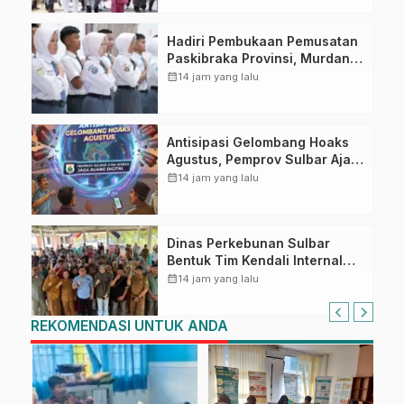
Hadiri Pembukaan Pemusatan
Paskibraka Provinsi, Murdanil:
Ini Membentuk Karakter
calendar_month
14 jam yang lalu
Hingga Kedisiplinannya
Antisipasi Gelombang Hoaks
Agustus, Pemprov Sulbar Ajak
Warga Jaga Ruang Digital
calendar_month
14 jam yang lalu
Dinas Perkebunan Sulbar
Bentuk Tim Kendali Internal
ICS untuk Dukung Sertifikasi
calendar_month
14 jam yang lalu
ISPO Pekebun di Pasangkayu
REKOMENDASI UNTUK ANDA