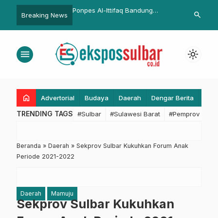
osko Ops Ketupat
Ponpes Al-Ittifaq Bandung
Peringatan H
search
Breaking News
Gelar PAM Tradisi
Percontohan Nasional Digitalisasi
Ke-80, GPM 
akhir
Pertanian
Serentak Se
menu
light_mode
home
Advertorial
Budaya
Daerah
Dengar Berita
Eko
TRENDING TAGS
#Sulbar
#Sulawesi Barat
#Pemprov Sulba
Beranda
»
Daerah
»
Sekprov Sulbar Kukuhkan Forum Anak
Periode 2021-2022
Daerah
Mamuju
Sekprov Sulbar Kukuhkan