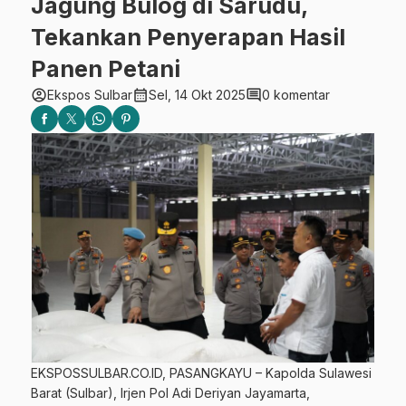
Jagung Bulog di Sarudu,
Tekankan Penyerapan Hasil
Panen Petani
account_circle
calendar_month
comment
Ekspos Sulbar
Sel, 14 Okt 2025
0 komentar
EKSPOSSULBAR.CO.ID, PASANGKAYU – Kapolda Sulawesi
Barat (Sulbar), Irjen Pol Adi Deriyan Jayamarta,