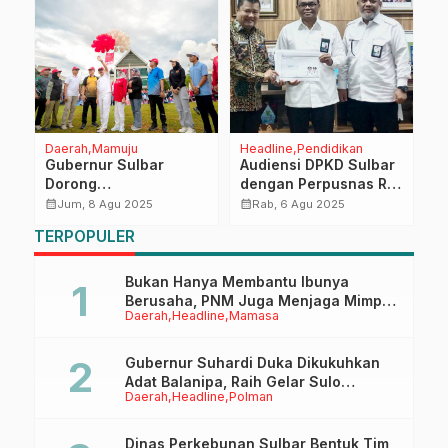
Daerah
Mamuju
Headline
Pendidikan
E
a
Gubernur Sulbar
Audiensi DPKD Sulbar
W
Dorong
dengan Perpusnas RI,
P
Profesionalisme ASN
Perkenalkan Gerakan
H
calendar_month
calendar_month
calendar_month
Jum, 8 Agu 2025
Rab, 6 Agu 2025
di Momen HUT RI ke-
Sulbar Mandarras
TERPOPULER
80
untuk Perkuat Literasi
Masyarakat
Bukan Hanya Membantu Ibunya
Berusaha, PNM Juga Menjaga Mimpi
Daerah
Headline
Mamasa
Anaknya Untuk Menggapai Cita-Cita
Gubernur Suhardi Duka Dikukuhkan
Adat Balanipa, Raih Gelar Sulo
Daerah
Headline
Polman
Tappidena
Dinas Perkebunan Sulbar Bentuk Tim