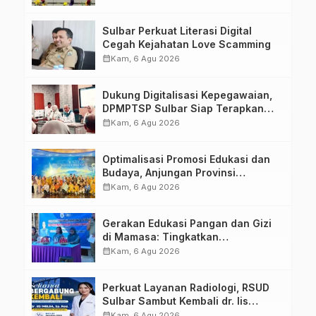
Penandatanganan Perjanjian
Tugas Belajar 2026
Sulbar Perkuat Literasi Digital
Cegah Kejahatan Love Scamming
calendar_month
Kam, 6 Agu 2026
Dukung Digitalisasi Kepegawaian,
DPMPTSP Sulbar Siap Terapkan
Aplikasi FLEKSI ASN
calendar_month
Kam, 6 Agu 2026
Optimalisasi Promosi Edukasi dan
Budaya, Anjungan Provinsi
Sulawesi Barat Perkuat Kolaborasi
calendar_month
Kam, 6 Agu 2026
Strategis Bersama Sky World TMII
Gerakan Edukasi Pangan dan Gizi
di Mamasa: Tingkatkan
Pengetahuan dan Keterampilan
calendar_month
Kam, 6 Agu 2026
Keluarga dalam Pemenuhan Gizi
Perkuat Layanan Radiologi, RSUD
Sulbar Sambut Kembali dr. Iis
Imelda, Sp.Rad
calendar_month
Kam, 6 Agu 2026