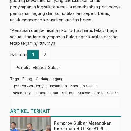
gudang sewa tahunan yang dikhususkan untuk
penyimpanan logistik tertentu. Ia menekankan pentingnya
pemisahan jagung dari komoditas lain seperti beras,
untuk mencegah kerusakan kualitas beras.
“Penataan dan pemisahan komoditas harus tetap dijaga
sesuai standar penyimpanan Bulog agar kualitas barang
tetap terjamin,” tuturnya.
Halaman
1
2
Penulis
: Ekspos Sulbar
Tags
Bulog
Gudang Jagung
Irjen Pol Adi Deriyan Jayamarta
Kapolda Sulbar
Pasangkayu
Polda Sulbar
Sarudu
Sulawesi Barat
Sulbar
ARTIKEL TERKAIT
Pemprov Sulbar Matangkan
Persiapan HUT Ke-81 RI,