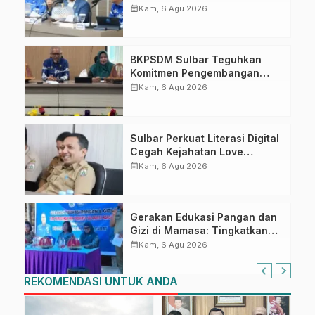
Puncak Upacara di Lapangan
calendar_month
Kam, 6 Agu 2026
Ahmad Kirang
BKPSDM Sulbar Teguhkan
Komitmen Pengembangan
Kompetensi ASN melalui
calendar_month
Kam, 6 Agu 2026
Penandatanganan Perjanjian
Tugas Belajar 2026
Sulbar Perkuat Literasi Digital
Cegah Kejahatan Love
Scamming
calendar_month
Kam, 6 Agu 2026
Gerakan Edukasi Pangan dan
Gizi di Mamasa: Tingkatkan
Pengetahuan dan
calendar_month
Kam, 6 Agu 2026
Keterampilan Keluarga dalam
Pemenuhan Gizi
REKOMENDASI UNTUK ANDA