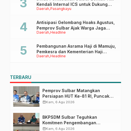
Kendali Internal ICS untuk Dukung
Daerah
Pasangkayu
Sertifikasi ISPO Pekebun di
Pasangkayu
Antisipasi Gelombang Hoaks Agustus,
Pemprov Sulbar Ajak Warga Jaga
Daerah
Headline
Ruang Digital
Pembangunan Asrama Haji di Mamuju,
Pemkesra dan Kementerian Haji
Daerah
Headline
Sulbar Tinjau Lokasi
TERBARU
Pemprov Sulbar Matangkan
Persiapan HUT Ke-81 RI, Puncak
Upacara di Lapangan Ahmad
calendar_month
Kam, 6 Agu 2026
Kirang
BKPSDM Sulbar Teguhkan
Komitmen Pengembangan
Kompetensi ASN melalui
calendar_month
Kam, 6 Agu 2026