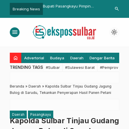
sangkayu Pimpin
Segera Beroperasi, Koperasi ASN
Peringati Hari
search
Breaking News
…
Harganas
Panca Daya Siap Manfaatkan
Pasangkayu B
Teknologi Digital
Sticker
menu
light_mode
home
Advertorial
Budaya
Daerah
Dengar Berita
Eko
TRENDING TAGS
#Sulbar
#Sulawesi Barat
#Pemprov Sulba
Beranda
»
Daerah
»
Kapolda Sulbar Tinjau Gudang Jagung
Bulog di Sarudu, Tekankan Penyerapan Hasil Panen Petani
Daerah
Pasangkayu
Kapolda Sulbar Tinjau Gudang