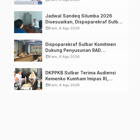
Jadwal Sandeq Silumba 2026
Disesuaikan, Dispoparekraf Sulbar
Pastikan Persiapan Tetap
calendar_month
Kam, 6 Agu 2026
Dimatangkan
Dispoparekraf Sulbar Komitmen
Dukung Penyusunan RAD
TPB/SDGs Sulawesi Barat
calendar_month
Kam, 6 Agu 2026
DKPPKB Sulbar Terima Audiensi
Kemenko Kumham Imipas RI,
Perkuat Pelayanan Kesehatan bagi
calendar_month
Kam, 6 Agu 2026
Kelompok Rentan