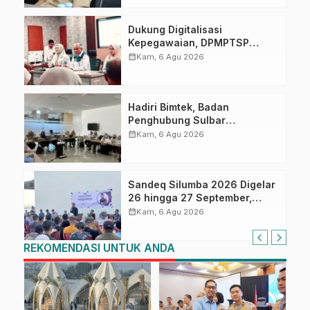
Dukung Digitalisasi
Kepegawaian, DPMPTSP
Sulbar Siap Terapkan Aplikasi
calendar_month
Kam, 6 Agu 2026
FLEKSI ASN
Hadiri Bimtek, Badan
Penghubung Sulbar
Tingkatkan Kompetensi ASN
calendar_month
Kam, 6 Agu 2026
dalam Pelaporan SPT Masa
PPN Gunakan Aplikasi Coretax
Sandeq Silumba 2026 Digelar
26 hingga 27 September,
Rangkaian HUT Sulbar
calendar_month
Kam, 6 Agu 2026
REKOMENDASI UNTUK ANDA