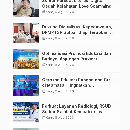
Sulbar Perkuat Literasi Digital
Cegah Kejahatan Love Scamming
calendar_month
Kam, 6 Agu 2026
Dukung Digitalisasi Kepegawaian,
DPMPTSP Sulbar Siap Terapkan
Aplikasi FLEKSI ASN
calendar_month
Kam, 6 Agu 2026
Optimalisasi Promosi Edukasi dan
Budaya, Anjungan Provinsi
Sulawesi Barat Perkuat Kolaborasi
calendar_month
Kam, 6 Agu 2026
Strategis Bersama Sky World TMII
Gerakan Edukasi Pangan dan Gizi
di Mamasa: Tingkatkan
Pengetahuan dan Keterampilan
calendar_month
Kam, 6 Agu 2026
Keluarga dalam Pemenuhan Gizi
Perkuat Layanan Radiologi, RSUD
Sulbar Sambut Kembali dr. Iis
Imelda, Sp.Rad
calendar_month
Kam, 6 Agu 2026