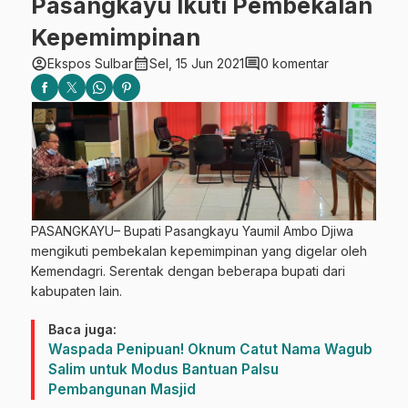
Pasangkayu Ikuti Pembekalan
Kepemimpinan
account_circle
calendar_month
comment
Ekspos Sulbar
Sel, 15 Jun 2021
0 komentar
PASANGKAYU– Bupati Pasangkayu Yaumil Ambo Djiwa
mengikuti pembekalan kepemimpinan yang digelar oleh
Kemendagri. Serentak dengan beberapa bupati dari
kabupaten lain.
Baca juga:
Waspada Penipuan! Oknum Catut Nama Wagub
Salim untuk Modus Bantuan Palsu
Pembangunan Masjid