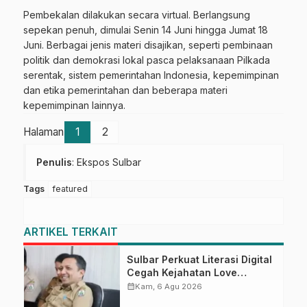
Pembekalan dilakukan secara virtual. Berlangsung
sepekan penuh, dimulai Senin 14 Juni hingga Jumat 18
Juni. Berbagai jenis materi disajikan, seperti pembinaan
politik dan demokrasi lokal pasca pelaksanaan Pilkada
serentak, sistem pemerintahan Indonesia, kepemimpinan
dan etika pemerintahan dan beberapa materi
kepemimpinan lainnya.
Halaman
1
2
Penulis
: Ekspos Sulbar
Tags
featured
ARTIKEL TERKAIT
Sulbar Perkuat Literasi Digital
Cegah Kejahatan Love
Scamming
calendar_month
Kam, 6 Agu 2026