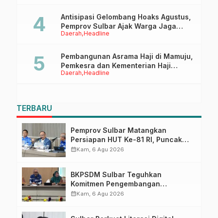
Pasangkayu
Antisipasi Gelombang Hoaks Agustus,
Pemprov Sulbar Ajak Warga Jaga
Daerah
Headline
Ruang Digital
Pembangunan Asrama Haji di Mamuju,
Pemkesra dan Kementerian Haji
Daerah
Headline
Sulbar Tinjau Lokasi
TERBARU
Pemprov Sulbar Matangkan
Persiapan HUT Ke-81 RI, Puncak
Upacara di Lapangan Ahmad
calendar_month
Kam, 6 Agu 2026
Kirang
BKPSDM Sulbar Teguhkan
Komitmen Pengembangan
Kompetensi ASN melalui
calendar_month
Kam, 6 Agu 2026
Penandatanganan Perjanjian
Tugas Belajar 2026