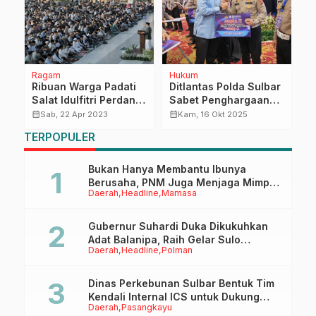
Ragam
Hukum
P
Ribuan Warga Padati
Ditlantas Polda Sulbar
R
Salat Idulfitri Perdana
Sabet Penghargaan
N
di Masjid Raya Al
Nasional: Juara II
B
calendar_month
calendar_month
calendar_month
Sab, 22 Apr 2023
Kam, 16 Okt 2025
Jabbar
Capaian PNBP Terbaik
P
TERPOPULER
dari Korlantas Polri!
P
S
M
Bukan Hanya Membantu Ibunya
Berusaha, PNM Juga Menjaga Mimpi
Daerah
Headline
Mamasa
Anaknya Untuk Menggapai Cita-Cita
Gubernur Suhardi Duka Dikukuhkan
Adat Balanipa, Raih Gelar Sulo
Daerah
Headline
Polman
Tappidena
Dinas Perkebunan Sulbar Bentuk Tim
Kendali Internal ICS untuk Dukung
Daerah
Pasangkayu
Sertifikasi ISPO Pekebun di