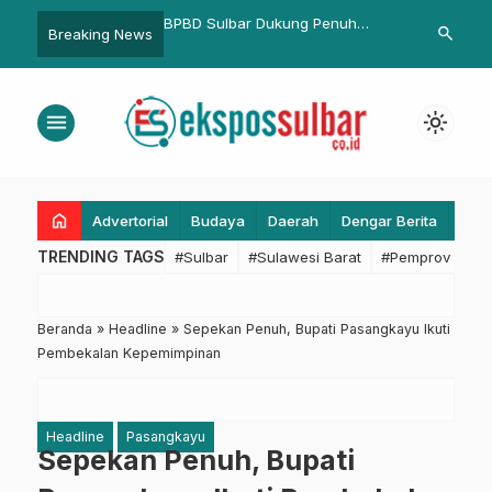
bar Dukung Penuh
Ridwan Kamil: 3.500 Warga
Berkah Jumat
search
Breaking News
kan Koperasi ASN
Miskin Berkurang Per Minggu di
dan Santunn 
ya
Jabar
Harapan unt
menu
light_mode
home
Advertorial
Budaya
Daerah
Dengar Berita
Eko
TRENDING TAGS
#Sulbar
#Sulawesi Barat
#Pemprov Sulba
Beranda
»
Headline
»
Sepekan Penuh, Bupati Pasangkayu Ikuti
Pembekalan Kepemimpinan
Headline
Pasangkayu
Sepekan Penuh, Bupati