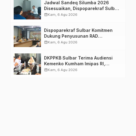
Jadwal Sandeq Silumba 2026
Disesuaikan, Dispoparekraf Sulbar
Pastikan Persiapan Tetap
calendar_month
Kam, 6 Agu 2026
Dimatangkan
Dispoparekraf Sulbar Komitmen
Dukung Penyusunan RAD
TPB/SDGs Sulawesi Barat
calendar_month
Kam, 6 Agu 2026
DKPPKB Sulbar Terima Audiensi
Kemenko Kumham Imipas RI,
Perkuat Pelayanan Kesehatan bagi
calendar_month
Kam, 6 Agu 2026
Kelompok Rentan