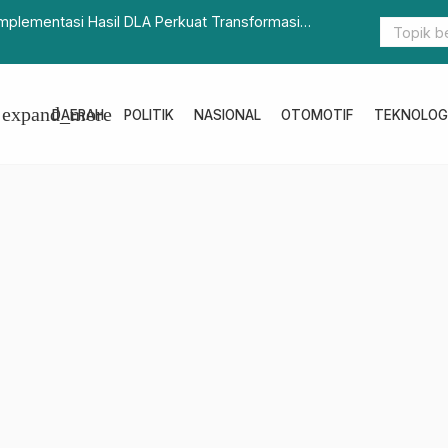
mplementasi Hasil DLA Perkuat Transformasi
Akselerasi
Perdaganga
expand_more
DAERAH
POLITIK
NASIONAL
OTOMOTIF
TEKNOLOG