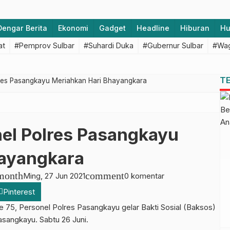
Dengar Berita
Ekonomi
Gadget
Headline
Hiburan
H
at
#Pemprov Sulbar
#Suhardi Duka
#Gubernur Sulbar
#Wag
T
res Pasangkayu Meriahkan Hari Bhayangkara
el Polres Pasangkayu
hayangkara
month
comment
Ming, 27 Jun 2021
0 komentar
Pinterest
5, Personel Polres Pasangkayu gelar Bakti Sosial (Baksos)
sangkayu. Sabtu 26 Juni.