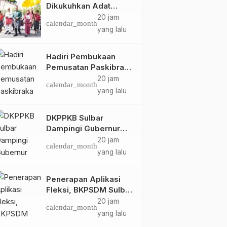
Dikukuhkan Adat
Balanipa, Raih Gelar
20 jam
calendar_month
Sulo Tappidena
yang lalu
Hadiri Pembukaan
Pemusatan Paskibraka
Provinsi, Murdanil: Ini
20 jam
calendar_month
Membentuk Karakter
yang lalu
Hingga Kedisiplinannya
DKPPKB Sulbar
Dampingi Gubernur
Terima Audiensi
20 jam
calendar_month
Kepala Rumah Sakit
yang lalu
TK. III Punggawa
Malolo
Penerapan Aplikasi
Fleksi, BKPSDM Sulbar
Dorong Transformasi
20 jam
calendar_month
Digital Sistem
yang lalu
Kehadiran ASN
Daerah
Majene
Daerah
Mamasa