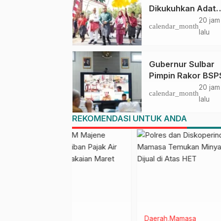
Dikukuhkan Adat
Balanipa, Raih Gel
20 jam
calendar_month
Sulo Tappidena
lalu
Gubernur Sulbar
Pimpin Rakor BSP
2026: Mamuju da
20 jam
calendar_month
Pasangkayu Masih
lalu
Realisasi dari Kuo
REKOMENDASI UNTUK ANDA
5.250 Unit
Mamasa
Pariwisata
News