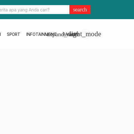
 Pelabuhan Bongkar Muat, Koperindag Sulbar Mutakhirkan Data
search
n Antar Pulau
light_mode
expand_more
I
SPORT
INFOTAINMENT
RAGAM