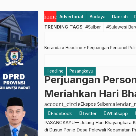
home
Advertorial
Budaya
Daerah
TRENDING TAGS
#Sulbar
#Sulawesi Bar
Beranda
»
Headline
»
Perjuangan Personel Pol
Headline
Pasangkayu
Perjuangan Person
Meriahkan Hari B
account_circle
calendar_
Ekspos Sulbar
Facebook
Twitter
Whatsapp
PASANGKAYU— Jelang Hari Bhayangkara Ke 7
di Dusun Ponje Desa Polewali Kecamatan Pa