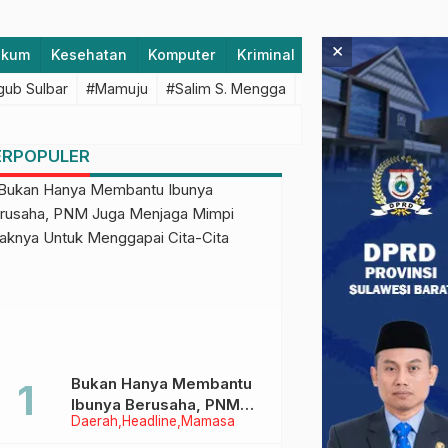
×
ukum
Kesehatan
Komputer
Kriminal
Lifestyle
Majen
ub Sulbar
#Mamuju
#Salim S. Mengga
#featured
#Polda S
ERPOPULER
Bukan Hanya Membantu
Ibunya Berusaha, PNM
Daerah
Headline
Mamasa
Juga Menjaga Mimpi
Anaknya Untuk