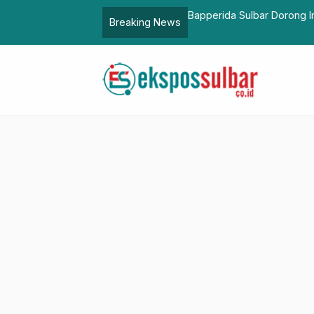
 Monitoring Kemendagri untuk Aksi
Bapperida Sulbar Dorong I
Breaking News
Pemerintahan