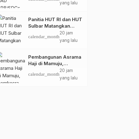
Pembangunan
yang lalu
Berkelanjutan Sulawesi
Barat
Panitia HUT RI dan HUT
Sulbar Matangkan
Persiapan, Berbagai
20 jam
calendar_month
Lomba Akan
yang lalu
Dilaksanakan Pemprov
Sulbar
Pembangunan Asrama
Haji di Mamuju,
Pemkesra dan
20 jam
calendar_month
Kementerian Haji
yang lalu
Sulbar Tinjau Lokasi