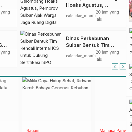
Hoaks Agustus,
ar
Pemprov Sulbar Ajak
 yang
20 jam yang
calendar_month
Warga Jaga Ruang
lalu
Digital
Dinas Perkebunan
S
Sulbar Bentuk Tim
n
Kendali Internal ICS
 yang
20 jam yang
calendar_month
 Nol
untuk Dukung
lalu
ta
Sertifikasi ISPO
Pekebun di
Pasangkayu
Ragam