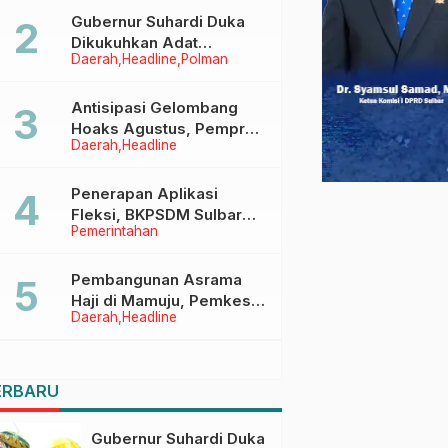
Menggapai Cita-Cita
Gubernur Suhardi Duka
Dikukuhkan Adat
Daerah
Headline
Polman
Balanipa, Raih Gelar Sulo
Tappidena
Antisipasi Gelombang
Hoaks Agustus, Pemprov
Daerah
Headline
Sulbar Ajak Warga Jaga
Ruang Digital
Penerapan Aplikasi
Fleksi, BKPSDM Sulbar
Pemerintahan
Dorong Transformasi
Digital Sistem Kehadiran
ASN
Pembangunan Asrama
Haji di Mamuju, Pemkesra
Daerah
Headline
dan Kementerian Haji
Sulbar Tinjau Lokasi
ERBARU
Gubernur Suhardi Duka