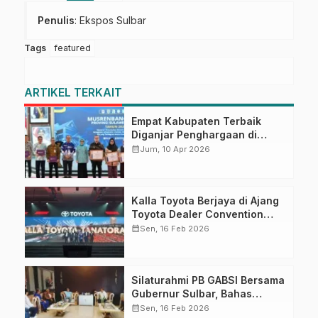
Penulis
: Ekspos Sulbar
Tags
featured
ARTIKEL TERKAIT
Empat Kabupaten Terbaik
Diganjar Penghargaan di
Musrenbang Sulbar 2027
calendar_month
Jum, 10 Apr 2026
Kalla Toyota Berjaya di Ajang
Toyota Dealer Convention
2026
calendar_month
Sen, 16 Feb 2026
Silaturahmi PB GABSI Bersama
Gubernur Sulbar, Bahas
Persiapan Kejurnas Bridge ke-
calendar_month
Sen, 16 Feb 2026