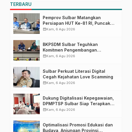
TERBARU
Pemprov Sulbar Matangkan
Persiapan HUT Ke-81 RI, Puncak
Upacara di Lapangan Ahmad
calendar_month
Kam, 6 Agu 2026
Kirang
BKPSDM Sulbar Teguhkan
Komitmen Pengembangan
Kompetensi ASN melalui
calendar_month
Kam, 6 Agu 2026
Penandatanganan Perjanjian
Tugas Belajar 2026
Sulbar Perkuat Literasi Digital
Cegah Kejahatan Love Scamming
calendar_month
Kam, 6 Agu 2026
Dukung Digitalisasi Kepegawaian,
DPMPTSP Sulbar Siap Terapkan
Aplikasi FLEKSI ASN
calendar_month
Kam, 6 Agu 2026
Optimalisasi Promosi Edukasi dan
Budaya, Anjungan Provinsi