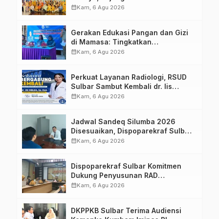
Sulawesi Barat Perkuat Kolaborasi
calendar_month
Kam, 6 Agu 2026
Strategis Bersama Sky World TMII
Gerakan Edukasi Pangan dan Gizi
di Mamasa: Tingkatkan
Pengetahuan dan Keterampilan
calendar_month
Kam, 6 Agu 2026
Keluarga dalam Pemenuhan Gizi
Perkuat Layanan Radiologi, RSUD
Sulbar Sambut Kembali dr. Iis
Imelda, Sp.Rad
calendar_month
Kam, 6 Agu 2026
Jadwal Sandeq Silumba 2026
Disesuaikan, Dispoparekraf Sulbar
Pastikan Persiapan Tetap
calendar_month
Kam, 6 Agu 2026
Dimatangkan
Dispoparekraf Sulbar Komitmen
Dukung Penyusunan RAD
TPB/SDGs Sulawesi Barat
calendar_month
Kam, 6 Agu 2026
DKPPKB Sulbar Terima Audiensi