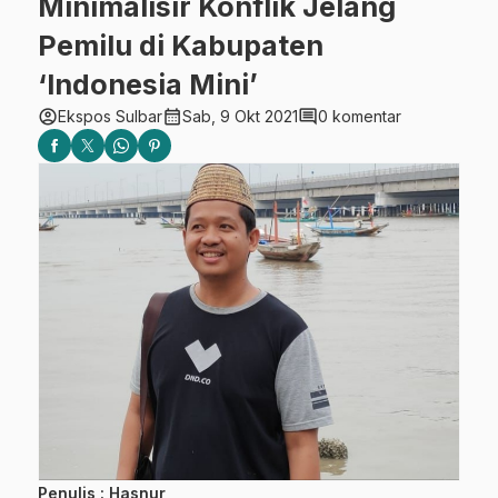
Minimalisir Konflik Jelang
Pemilu di Kabupaten
‘Indonesia Mini’
account_circle
calendar_month
comment
Ekspos Sulbar
Sab, 9 Okt 2021
0 komentar
Penulis : Hasnur