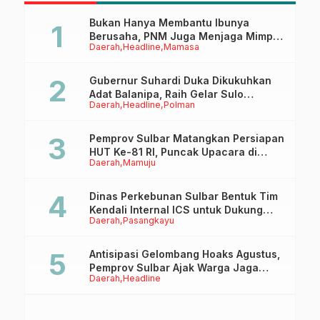
Atasi Stunting
Bukan Hanya Membantu Ibunya
Berusaha, PNM Juga Menjaga Mimpi
Daerah
Headline
Mamasa
Anaknya Untuk Menggapai Cita-Cita
Gubernur Suhardi Duka Dikukuhkan
Adat Balanipa, Raih Gelar Sulo
Daerah
Headline
Polman
Tappidena
Pemprov Sulbar Matangkan Persiapan
HUT Ke-81 RI, Puncak Upacara di
Daerah
Mamuju
Lapangan Ahmad Kirang
Dinas Perkebunan Sulbar Bentuk Tim
Kendali Internal ICS untuk Dukung
Daerah
Pasangkayu
Sertifikasi ISPO Pekebun di
Pasangkayu
Antisipasi Gelombang Hoaks Agustus,
Pemprov Sulbar Ajak Warga Jaga
Daerah
Headline
Ruang Digital