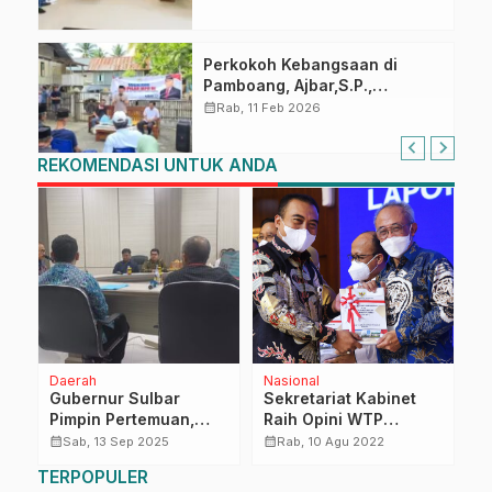
60 dan Kongres GABSI XXVII
Tahun 2026
Perkokoh Kebangsaan di
Pamboang, Ajbar,S.P.,
Sosialisasi Empat Pilar di Desa
calendar_month
Rab, 11 Feb 2026
Bonde
REKOMENDASI UNTUK ANDA
Daerah
Nasional
M
Gubernur Sulbar
Sekretariat Kabinet
D
a
Pimpin Pertemuan,
Raih Opini WTP
S
Dorong Perusahaan
Sepuluh Tahun
P
calendar_month
calendar_month
calendar_month
Sab, 13 Sep 2025
Rab, 10 Agu 2022
Sawit Kontribusi
Berturut-turut
R
TERPOPULER
melalui CSR untuk
M