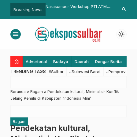
Resmi
Narasumber Workshop PTI ATM,
Konsultasi Ke Pusat, DPRD 
search
Breaking News
r
Sekretaris BPKAD Sulbar
Persiapkan Rekrutmen KPI
darras”
Tekankan Pentingnya
045
Penganggaran Terintegrasi untuk
menu
light_mode
Program Kesehatan
home
Advertorial
Budaya
Daerah
Dengar Berita
Eko
TRENDING TAGS
#Sulbar
#Sulawesi Barat
#Pemprov Sulba
Beranda
»
Ragam
»
Pendekatan kultural, Minimalisir Konflik
Jelang Pemilu di Kabupaten ‘Indonesia Mini’
Ragam
Pendekatan kultural,