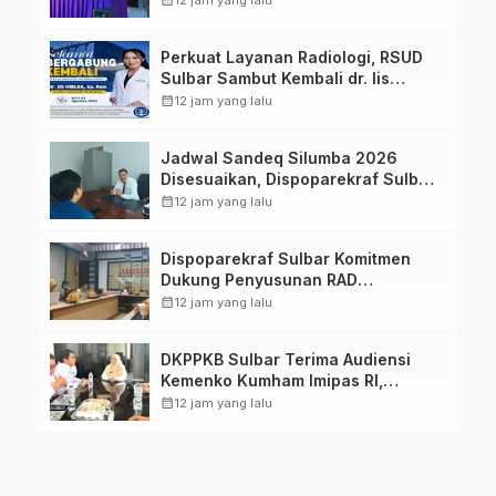
12 jam yang lalu
Keluarga dalam Pemenuhan Gizi
Perkuat Layanan Radiologi, RSUD
Sulbar Sambut Kembali dr. Iis
Imelda, Sp.Rad
calendar_month
12 jam yang lalu
Jadwal Sandeq Silumba 2026
Disesuaikan, Dispoparekraf Sulbar
Pastikan Persiapan Tetap
calendar_month
12 jam yang lalu
Dimatangkan
Dispoparekraf Sulbar Komitmen
Dukung Penyusunan RAD
TPB/SDGs Sulawesi Barat
calendar_month
12 jam yang lalu
DKPPKB Sulbar Terima Audiensi
Kemenko Kumham Imipas RI,
Perkuat Pelayanan Kesehatan bagi
calendar_month
12 jam yang lalu
Kelompok Rentan