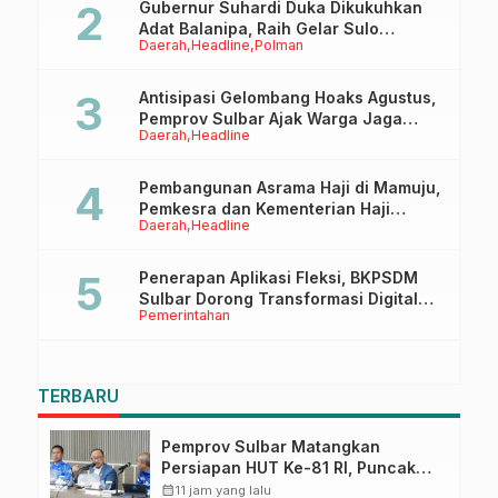
Gubernur Suhardi Duka Dikukuhkan
Adat Balanipa, Raih Gelar Sulo
Daerah
Headline
Polman
Tappidena
Antisipasi Gelombang Hoaks Agustus,
Pemprov Sulbar Ajak Warga Jaga
Daerah
Headline
Ruang Digital
Pembangunan Asrama Haji di Mamuju,
Pemkesra dan Kementerian Haji
Daerah
Headline
Sulbar Tinjau Lokasi
Penerapan Aplikasi Fleksi, BKPSDM
Sulbar Dorong Transformasi Digital
Pemerintahan
Sistem Kehadiran ASN
TERBARU
Pemprov Sulbar Matangkan
Persiapan HUT Ke-81 RI, Puncak
Upacara di Lapangan Ahmad
calendar_month
11 jam yang lalu