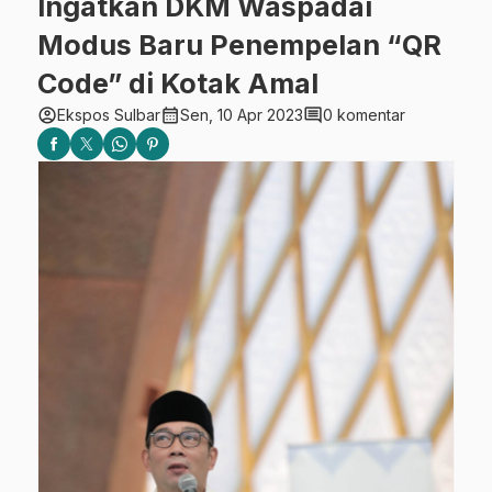
Ingatkan DKM Waspadai
Modus Baru Penempelan “QR
Code” di Kotak Amal
account_circle
calendar_month
comment
Ekspos Sulbar
Sen, 10 Apr 2023
0 komentar