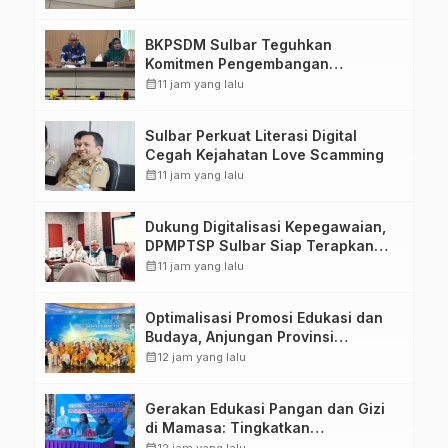
Kirang
BKPSDM Sulbar Teguhkan
Komitmen Pengembangan
Kompetensi ASN melalui
calendar_month
11 jam yang lalu
Penandatanganan Perjanjian
Tugas Belajar 2026
Sulbar Perkuat Literasi Digital
Cegah Kejahatan Love Scamming
calendar_month
11 jam yang lalu
Dukung Digitalisasi Kepegawaian,
DPMPTSP Sulbar Siap Terapkan
Aplikasi FLEKSI ASN
calendar_month
11 jam yang lalu
Optimalisasi Promosi Edukasi dan
Budaya, Anjungan Provinsi
Sulawesi Barat Perkuat Kolaborasi
calendar_month
12 jam yang lalu
Strategis Bersama Sky World TMII
Gerakan Edukasi Pangan dan Gizi
di Mamasa: Tingkatkan
Pengetahuan dan Keterampilan
calendar_month