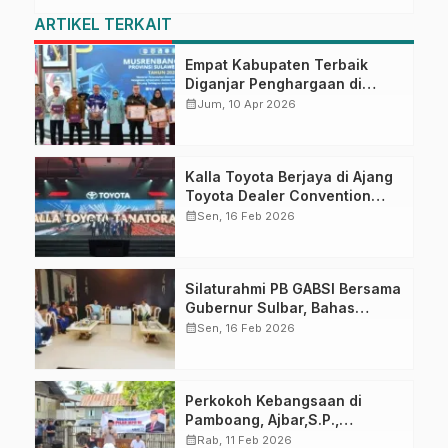
ARTIKEL TERKAIT
Empat Kabupaten Terbaik
Diganjar Penghargaan di
Musrenbang Sulbar 2027
calendar_month
Jum, 10 Apr 2026
Kalla Toyota Berjaya di Ajang
Toyota Dealer Convention
2026
calendar_month
Sen, 16 Feb 2026
Silaturahmi PB GABSI Bersama
Gubernur Sulbar, Bahas
Persiapan Kejurnas Bridge ke-
calendar_month
Sen, 16 Feb 2026
60 dan Kongres GABSI XXVII
Tahun 2026
Perkokoh Kebangsaan di
Pamboang, Ajbar,S.P.,
Sosialisasi Empat Pilar di Desa
calendar_month
Rab, 11 Feb 2026