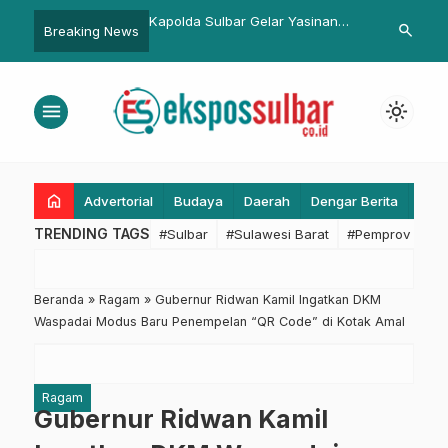
ta Kelola Akuntabel,
Kapolda Sulbar Gelar Yasinan
Koperasi Pa
search
Breaking News
isasi Setda Sulbar
dan Doa Bersama di Rumah
Sulbar Disos
ngjawabkan Kinerja
Jabatan, Libatkan Anak Yatim
Siap Dorong 
an APBD 2025 di
menu
light_mode
DPRD
home
Advertorial
Budaya
Daerah
Dengar Berita
Eko
TRENDING TAGS
#Sulbar
#Sulawesi Barat
#Pemprov Sulba
Beranda
»
Ragam
»
Gubernur Ridwan Kamil Ingatkan DKM
Waspadai Modus Baru Penempelan “QR Code” di Kotak Amal
Ragam
Gubernur Ridwan Kamil