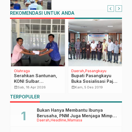
Bonde
REKOMENDASI UNTUK ANDA
Olahraga
Daerah
Pasangkayu
N
ar
Serahkan Santunan,
Bupati Pasangkayu
T
KONI Sulbar
Buka Sosialisasi Pajak
T
ta
Sampaikan
Daera
S
calendar_month
calendar_month
calendar_month
Sab, 18 Apr 2026
Kam, 5 Des 2019
Belasungkawa Atas
P
TERPOPULER
Meninggalnya Atlet
M
Karate
Bukan Hanya Membantu Ibunya
Berusaha, PNM Juga Menjaga Mimpi
Daerah
Headline
Mamasa
Anaknya Untuk Menggapai Cita-Cita