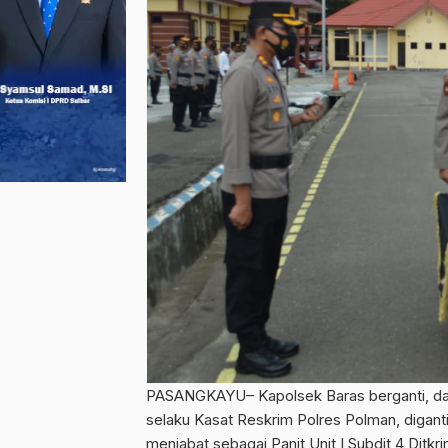
PASANGKAYU– Kapolsek Baras berganti, da
selaku Kasat Reskrim Polres Polman, digant
menjabat sebagai Panit Unit I Subdit 4 Ditkr