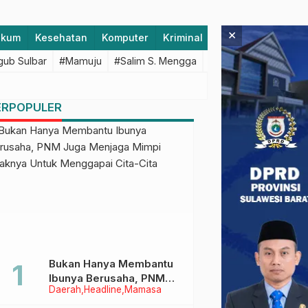
×
ukum
Kesehatan
Komputer
Kriminal
Lifestyle
Majen
ub Sulbar
#Mamuju
#Salim S. Mengga
#featured
#Polda S
ERPOPULER
Bukan Hanya Membantu
Ibunya Berusaha, PNM
Daerah
Headline
Mamasa
Juga Menjaga Mimpi
Anaknya Untuk