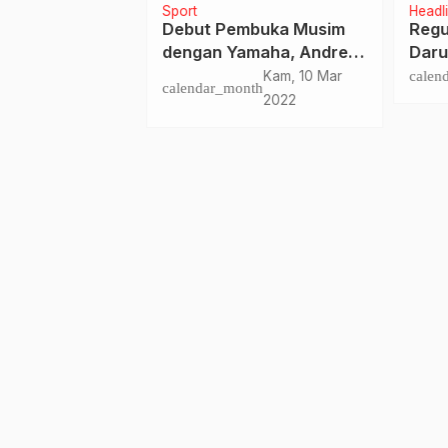
ngkayu
Sport
Headl
 Bupati
Debut Pembuka Musim
Regu
yu Sampaikan
dengan Yamaha, Andrea
Daru
Duka Cita
Dovizioso Minta Masalah
Resp
nth
Sel, 30 Jul 2019
Kam, 10 Mar
calen
calendar_month
Ban Depan Diperbaiki
Poho
2022
Depa
Perh