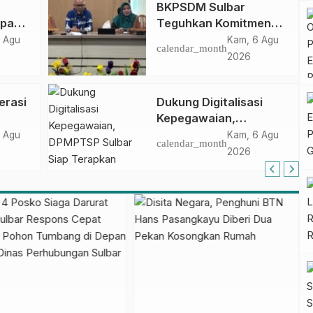
BKPSDM Sulbar
apan
Teguhkan Komitmen
ncak
Pengembangan
 Agu
Kam, 6 Agu
calendar_month
gan
Kompetensi ASN
2026
melalui
Penandatanganan
erasi
Dukung Digitalisasi
Perjanjian Tugas
Kepegawaian,
Belajar 2026
DPMPTSP Sulbar Siap
 Agu
Kam, 6 Agu
calendar_month
Terapkan Aplikasi
2026
FLEKSI ASN