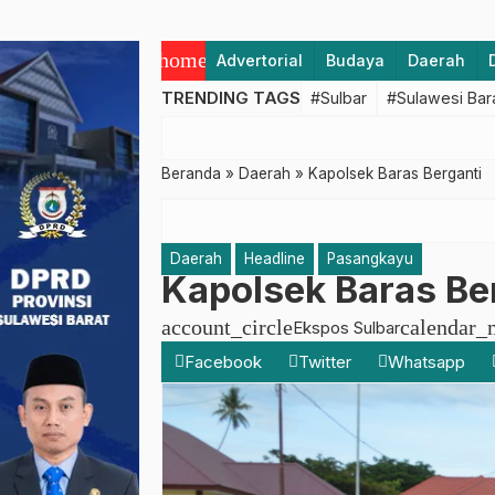
home
Advertorial
Budaya
Daerah
TRENDING TAGS
#Sulbar
#Sulawesi Bar
Beranda
»
Daerah
»
Kapolsek Baras Berganti
Daerah
Headline
Pasangkayu
Kapolsek Baras Be
account_circle
calendar_
Ekspos Sulbar
Facebook
Twitter
Whatsapp