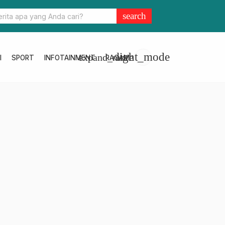
atis, Cek Tarif Baru QRIS
search
light_mode
expand_more
I
SPORT
INFOTAINMENT
RAGAM