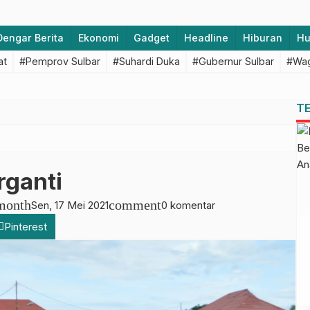
Dengar Berita
Ekonomi
Gadget
Headline
Hiburan
H
at
#Pemprov Sulbar
#Suhardi Duka
#Gubernur Sulbar
#Wag
T
rganti
month
comment
Sen, 17 Mei 2021
0 komentar
Pinterest