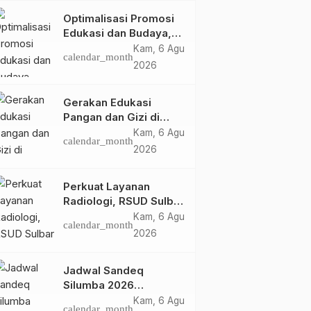
Optimalisasi Promosi
Edukasi dan Budaya,
Anjungan Provinsi
Kam, 6 Agu
calendar_month
Sulawesi Barat Perkuat
2026
Kolaborasi Strategis
Bersama Sky World
Gerakan Edukasi
TMII
Pangan dan Gizi di
Mamasa: Tingkatkan
Kam, 6 Agu
calendar_month
Pengetahuan dan
2026
Keterampilan Keluarga
dalam Pemenuhan Gizi
Perkuat Layanan
Radiologi, RSUD Sulbar
Sambut Kembali dr. Iis
Kam, 6 Agu
calendar_month
Imelda, Sp.Rad
2026
Jadwal Sandeq
Silumba 2026
Disesuaikan,
Kam, 6 Agu
calendar_month