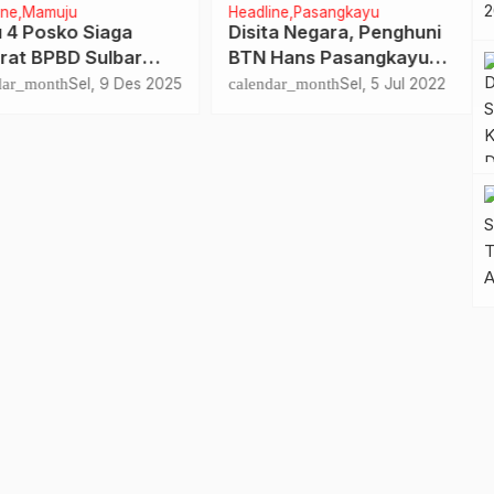
ine
Mamuju
Headline
Pasangkayu
 4 Posko Siaga
Disita Negara, Penghuni
rat BPBD Sulbar
BTN Hans Pasangkayu
ons Cepat Tangani
Diberi Dua Pekan
dar_month
Sel, 9 Des 2025
calendar_month
Sel, 5 Jul 2022
n Tumbang di
Kosongkan Rumah
n Kantor Dinas
ubungan Sulbar