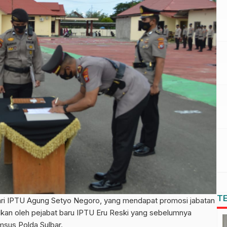
T
ri IPTU Agung Setyo Negoro, yang mendapat promosi jabatan
ikan oleh pejabat baru IPTU Eru Reski yang sebelumnya
imsus Polda Sulbar.