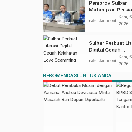
Pemprov Sulbar
Matangkan Persi
HUT Ke-81 RI, Pu
Kam, 6
calendar_month
Upacara di Lapan
2026
Ahmad Kirang
Sulbar Perkuat Lit
Digital Cegah
Kejahatan Love
Kam, 6
calendar_month
Scamming
2026
REKOMENDASI UNTUK ANDA