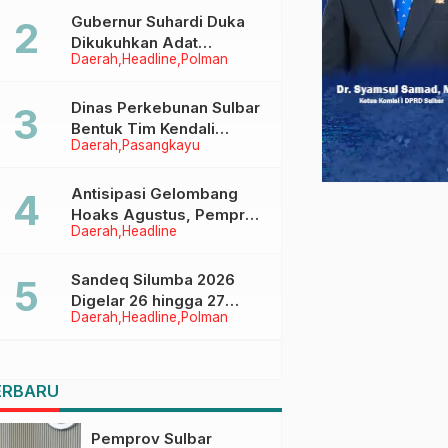
Menggapai Cita-Cita
Gubernur Suhardi Duka
Dikukuhkan Adat
Daerah
Headline
Polman
Balanipa, Raih Gelar Sulo
Tappidena
Dinas Perkebunan Sulbar
Bentuk Tim Kendali
Daerah
Pasangkayu
Internal ICS untuk Dukung
Sertifikasi ISPO Pekebun
di Pasangkayu
Antisipasi Gelombang
Hoaks Agustus, Pemprov
Daerah
Headline
Sulbar Ajak Warga Jaga
Ruang Digital
Sandeq Silumba 2026
Digelar 26 hingga 27
Daerah
Headline
Polman
September, Rangkaian
HUT Sulbar
ERBARU
Pemprov Sulbar