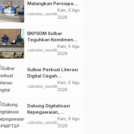
Matangkan Persiapan
HUT Ke-81 RI, Puncak
Kam, 6 Agu
calendar_month
Upacara di Lapangan
2026
Ahmad Kirang
BKPSDM Sulbar
Teguhkan Komitmen
Pengembangan
Kam, 6 Agu
calendar_month
Kompetensi ASN
2026
melalui
Penandatanganan
Sulbar Perkuat Literasi
Perjanjian Tugas
Digital Cegah
Belajar 2026
Kejahatan Love
Kam, 6 Agu
calendar_month
Scamming
2026
Dukung Digitalisasi
Kepegawaian,
DPMPTSP Sulbar Siap
Kam, 6 Agu
calendar_month
Terapkan Aplikasi
2026
FLEKSI ASN