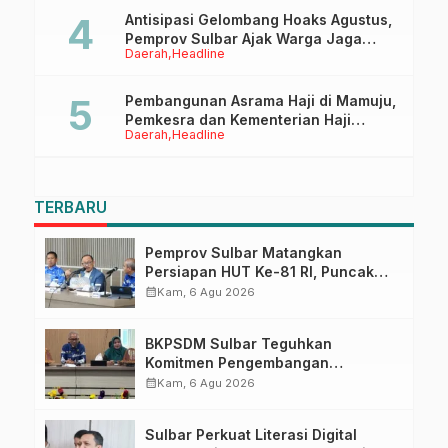
Antisipasi Gelombang Hoaks Agustus,
Pemprov Sulbar Ajak Warga Jaga
Daerah
Headline
Ruang Digital
Pembangunan Asrama Haji di Mamuju,
Pemkesra dan Kementerian Haji
Daerah
Headline
Sulbar Tinjau Lokasi
TERBARU
Pemprov Sulbar Matangkan
Persiapan HUT Ke-81 RI, Puncak
Upacara di Lapangan Ahmad
calendar_month
Kam, 6 Agu 2026
Kirang
BKPSDM Sulbar Teguhkan
Komitmen Pengembangan
Kompetensi ASN melalui
calendar_month
Kam, 6 Agu 2026
Penandatanganan Perjanjian
Tugas Belajar 2026
Sulbar Perkuat Literasi Digital