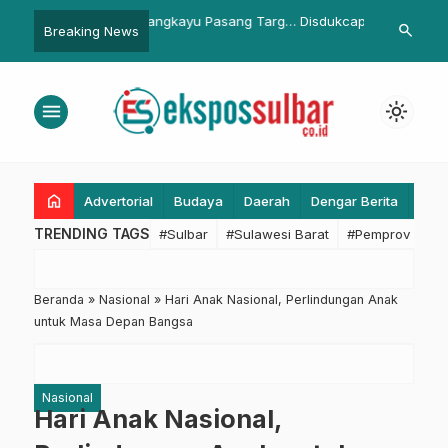
ngkayu Pasang Target
Disdukcapil Mamuju Genjot
Bapperida Su
search
Breaking News
Perekaman e-KTP
Kawasan Tra
Jadi Pusat 
Baru
menu
light_mode
home
Advertorial
Budaya
Daerah
Dengar Berita
Eko
TRENDING TAGS
#Sulbar
#Sulawesi Barat
#Pemprov Sulba
Beranda
»
Nasional
»
Hari Anak Nasional, Perlindungan Anak
untuk Masa Depan Bangsa
Nasional
Hari Anak Nasional,