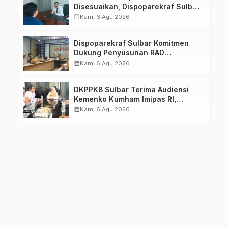
Disesuaikan, Dispoparekraf Sulbar
Pastikan Persiapan Tetap
calendar_month
Kam, 6 Agu 2026
Dimatangkan
Dispoparekraf Sulbar Komitmen
Dukung Penyusunan RAD
TPB/SDGs Sulawesi Barat
calendar_month
Kam, 6 Agu 2026
DKPPKB Sulbar Terima Audiensi
Kemenko Kumham Imipas RI,
Perkuat Pelayanan Kesehatan bagi
calendar_month
Kam, 6 Agu 2026
Kelompok Rentan