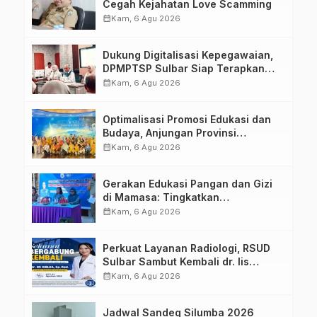
Cegah Kejahatan Love Scamming
calendar_month
Kam, 6 Agu 2026
Dukung Digitalisasi Kepegawaian,
DPMPTSP Sulbar Siap Terapkan
Aplikasi FLEKSI ASN
calendar_month
Kam, 6 Agu 2026
Optimalisasi Promosi Edukasi dan
Budaya, Anjungan Provinsi
Sulawesi Barat Perkuat Kolaborasi
calendar_month
Kam, 6 Agu 2026
Strategis Bersama Sky World TMII
Gerakan Edukasi Pangan dan Gizi
di Mamasa: Tingkatkan
Pengetahuan dan Keterampilan
calendar_month
Kam, 6 Agu 2026
Keluarga dalam Pemenuhan Gizi
Perkuat Layanan Radiologi, RSUD
Sulbar Sambut Kembali dr. Iis
Imelda, Sp.Rad
calendar_month
Kam, 6 Agu 2026
Jadwal Sandeq Silumba 2026