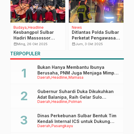
Budaya
Headline
News
D
la
Kesbangpol Sulbar
Ditlantas Polda Sulbar
R
Hadiri Massossor
Perketat Pengawasan
S
Manurung, Perkokoh
Armada Bus, Pastikan
S
calendar_month
calendar_month
calendar_month
Ming, 26 Okt 2025
Jum, 3 Okt 2025
Ketahanan Seni dan
Keselamatan
H
TERPOPULER
Budaya Daerah
Penumpang di
d
Terminal Simbuang
E
Mamuju
Bukan Hanya Membantu Ibunya
Berusaha, PNM Juga Menjaga Mimpi
Daerah
Headline
Mamasa
Anaknya Untuk Menggapai Cita-Cita
Gubernur Suhardi Duka Dikukuhkan
Adat Balanipa, Raih Gelar Sulo
Daerah
Headline
Polman
Tappidena
Dinas Perkebunan Sulbar Bentuk Tim
Kendali Internal ICS untuk Dukung
Daerah
Pasangkayu
Sertifikasi ISPO Pekebun di
Pasangkayu