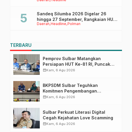
Ruang Digital
Sandeq Silumba 2026 Digelar 26
hingga 27 September, Rangkaian HUT
Daerah
Headline
Polman
Sulbar
TERBARU
Pemprov Sulbar Matangkan
Persiapan HUT Ke-81 RI, Puncak
Upacara di Lapangan Ahmad
calendar_month
Kam, 6 Agu 2026
Kirang
BKPSDM Sulbar Teguhkan
Komitmen Pengembangan
Kompetensi ASN melalui
calendar_month
Kam, 6 Agu 2026
Penandatanganan Perjanjian
Tugas Belajar 2026
Sulbar Perkuat Literasi Digital
Cegah Kejahatan Love Scamming
calendar_month
Kam, 6 Agu 2026