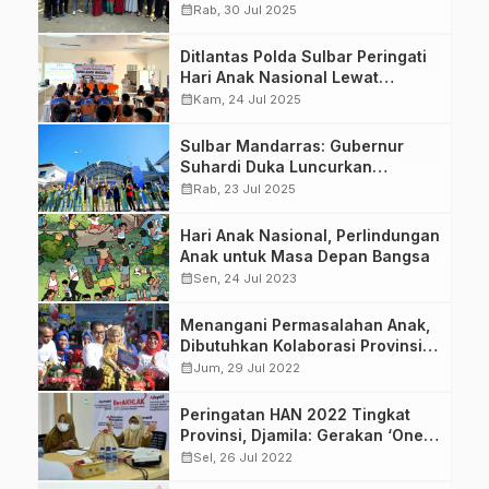
Berbagi dan Edukasi di Berbagai
calendar_month
Rab, 30 Jul 2025
Cabang
Ditlantas Polda Sulbar Peringati
Hari Anak Nasional Lewat
Sosialisasi Keselamatan Berlalu
calendar_month
Kam, 24 Jul 2025
Lintas
Sulbar Mandarras: Gubernur
Suhardi Duka Luncurkan
Gerakan Membaca Buku untuk
calendar_month
Rab, 23 Jul 2025
Siswa SMA/SMK
Hari Anak Nasional, Perlindungan
Anak untuk Masa Depan Bangsa
calendar_month
Sen, 24 Jul 2023
Menangani Permasalahan Anak,
Dibutuhkan Kolaborasi Provinsi
dan Kabupaten
calendar_month
Jum, 29 Jul 2022
Peringatan HAN 2022 Tingkat
Provinsi, Djamila: Gerakan ‘One
Day For Children’
calendar_month
Sel, 26 Jul 2022