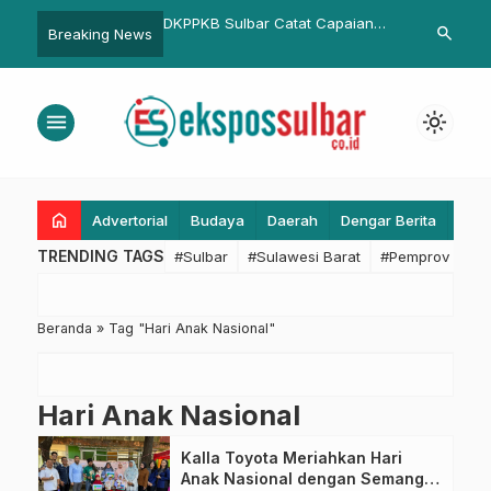
KB Sulbar Catat Capaian
Kapolda Sulbar Hadiri Rakor
Pekan D
search
Breaking News
if Program Kusta dan
Forkopimda: Perkuat Sinergi untuk
Audiensi
busia 2025, Perkuat
Dukung Iklim Investasi dan Usaha
Bahas 
egahan untuk SDM Unggul
menu
light_mode
home
Advertorial
Budaya
Daerah
Dengar Berita
Eko
TRENDING TAGS
#Sulbar
#Sulawesi Barat
#Pemprov Sulba
Beranda
»
Tag "Hari Anak Nasional"
Hari Anak Nasional
Kalla Toyota Meriahkan Hari
Anak Nasional dengan Semangat