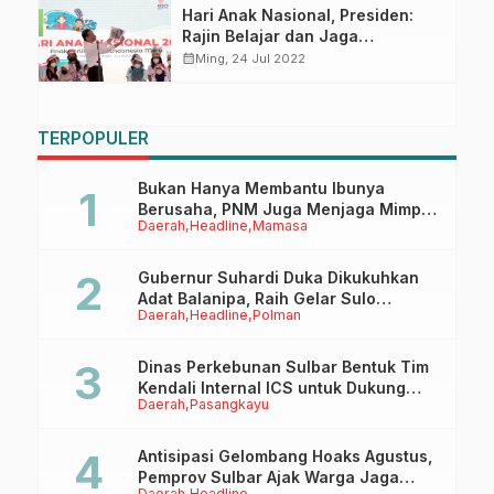
Hari Anak Nasional, Presiden:
Rajin Belajar dan Jaga
Kesehatan
calendar_month
Ming, 24 Jul 2022
TERPOPULER
Bukan Hanya Membantu Ibunya
Berusaha, PNM Juga Menjaga Mimpi
Daerah
Headline
Mamasa
Anaknya Untuk Menggapai Cita-Cita
Gubernur Suhardi Duka Dikukuhkan
Adat Balanipa, Raih Gelar Sulo
Daerah
Headline
Polman
Tappidena
Dinas Perkebunan Sulbar Bentuk Tim
Kendali Internal ICS untuk Dukung
Daerah
Pasangkayu
Sertifikasi ISPO Pekebun di
Pasangkayu
Antisipasi Gelombang Hoaks Agustus,
Pemprov Sulbar Ajak Warga Jaga
Daerah
Headline