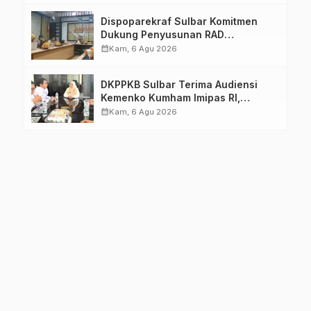
Dispoparekraf Sulbar Komitmen
Dukung Penyusunan RAD
TPB/SDGs Sulawesi Barat
calendar_month
Kam, 6 Agu 2026
DKPPKB Sulbar Terima Audiensi
Kemenko Kumham Imipas RI,
Perkuat Pelayanan Kesehatan bagi
calendar_month
Kam, 6 Agu 2026
Kelompok Rentan