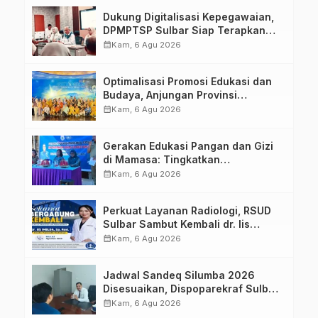
Dukung Digitalisasi Kepegawaian,
DPMPTSP Sulbar Siap Terapkan
Aplikasi FLEKSI ASN
calendar_month
Kam, 6 Agu 2026
Optimalisasi Promosi Edukasi dan
Budaya, Anjungan Provinsi
Sulawesi Barat Perkuat Kolaborasi
calendar_month
Kam, 6 Agu 2026
Strategis Bersama Sky World TMII
Gerakan Edukasi Pangan dan Gizi
di Mamasa: Tingkatkan
Pengetahuan dan Keterampilan
calendar_month
Kam, 6 Agu 2026
Keluarga dalam Pemenuhan Gizi
Perkuat Layanan Radiologi, RSUD
Sulbar Sambut Kembali dr. Iis
Imelda, Sp.Rad
calendar_month
Kam, 6 Agu 2026
Jadwal Sandeq Silumba 2026
Disesuaikan, Dispoparekraf Sulbar
Pastikan Persiapan Tetap
calendar_month
Kam, 6 Agu 2026
Dimatangkan