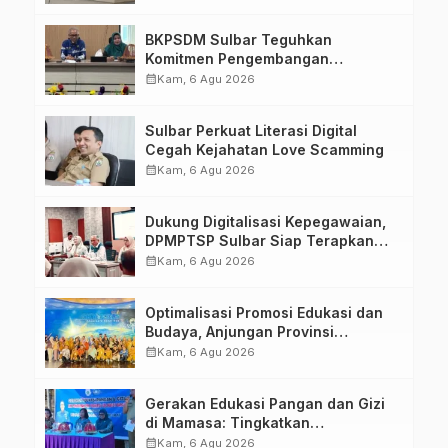
Kirang
BKPSDM Sulbar Teguhkan
Komitmen Pengembangan
Kompetensi ASN melalui
calendar_month
Kam, 6 Agu 2026
Penandatanganan Perjanjian
Tugas Belajar 2026
Sulbar Perkuat Literasi Digital
Cegah Kejahatan Love Scamming
calendar_month
Kam, 6 Agu 2026
Dukung Digitalisasi Kepegawaian,
DPMPTSP Sulbar Siap Terapkan
Aplikasi FLEKSI ASN
calendar_month
Kam, 6 Agu 2026
Optimalisasi Promosi Edukasi dan
Budaya, Anjungan Provinsi
Sulawesi Barat Perkuat Kolaborasi
calendar_month
Kam, 6 Agu 2026
Strategis Bersama Sky World TMII
Gerakan Edukasi Pangan dan Gizi
di Mamasa: Tingkatkan
Pengetahuan dan Keterampilan
calendar_month
Kam, 6 Agu 2026