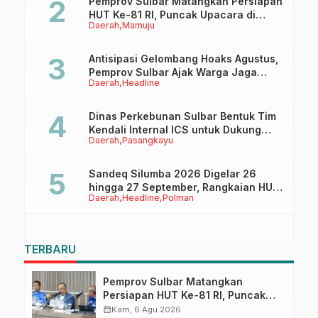
Pemprov Sulbar Matangkan Persiapan
HUT Ke-81 RI, Puncak Upacara di
Daerah
Mamuju
Lapangan Ahmad Kirang
Antisipasi Gelombang Hoaks Agustus,
Pemprov Sulbar Ajak Warga Jaga
Daerah
Headline
Ruang Digital
Dinas Perkebunan Sulbar Bentuk Tim
Kendali Internal ICS untuk Dukung
Daerah
Pasangkayu
Sertifikasi ISPO Pekebun di
Pasangkayu
Sandeq Silumba 2026 Digelar 26
hingga 27 September, Rangkaian HUT
Daerah
Headline
Polman
Sulbar
TERBARU
Pemprov Sulbar Matangkan
Persiapan HUT Ke-81 RI, Puncak
Upacara di Lapangan Ahmad
calendar_month
Kam, 6 Agu 2026