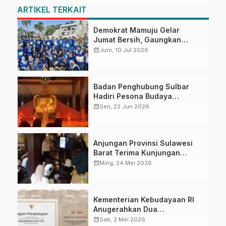
ARTIKEL TERKAIT
Demokrat Mamuju Gelar
Jumat Bersih, Gaungkan
Gerakan Langit Biru Indonesia
calendar_month
Jum, 10 Jul 2026
Asri
Badan Penghubung Sulbar
Hadiri Pesona Budaya
Kabupaten Sleman 2026,
calendar_month
Sen, 22 Jun 2026
Tegaskan Budaya sebagai
Pondasi Pembangunan
Anjungan Provinsi Sulawesi
Barat Terima Kunjungan
Edukasi Budaya Rombongan
calendar_month
Ming, 24 Mei 2026
‘Arek Suroboyo’ Mahasiswi
UNESA
Kementerian Kebudayaan RI
Anugerahkan Dua
Penghargaan untuk Anjungan
calendar_month
Sab, 2 Mei 2026