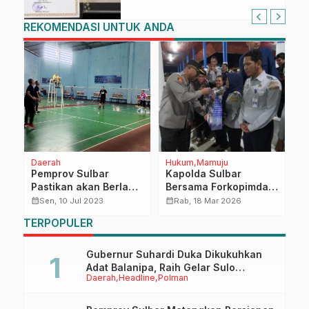
Sulawesi Barat di TMII
REKOMENDASI UNTUK ANDA
Daerah
Hukum
Mamuju
H
Pemprov Sulbar
Kapolda Sulbar
A
Pastikan akan Berlaga
Bersama Forkopimda
B
di Pornas Korpri
Pantau Arus Mudik
calendar_month
calendar_month
calendar_month
Sen, 10 Jul 2023
Rab, 18 Mar 2026
dan Pos Pengamanan
TERPOPULER
Idul Fitri 1447 H,
Pastikan Pelayanan
Maksimal
Gubernur Suhardi Duka Dikukuhkan
Adat Balanipa, Raih Gelar Sulo
Daerah
Headline
Polman
Tappidena