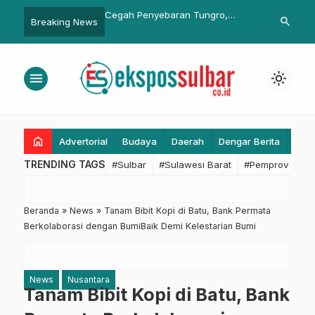
yebaran Tungro,
Kapolda Sulbar Dorong
Wali Kota Be
search
Breaking News
…
bar Gelar Gerdal OPT
Pembenahan Infrastruktur Hingga
Simpati untu
man Padi Seluas 2
Peningkatan Rumkit Bhayangkara
i Desa Bonda
Hoegeng Imam Santoso
menu
light_mode
home
Advertorial
Budaya
Daerah
Dengar Berita
Eko
TRENDING TAGS
#Sulbar
#Sulawesi Barat
#Pemprov Sulba
Beranda
»
News
»
Tanam Bibit Kopi di Batu, Bank Permata
Berkolaborasi dengan BumiBaik Demi Kelestarian Bumi
News
Nusantara
Tanam Bibit Kopi di Batu, Bank