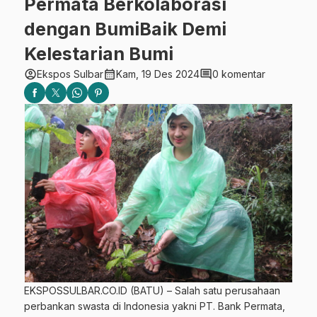
Permata Berkolaborasi
dengan BumiBaik Demi
Kelestarian Bumi
account_circle
calendar_month
comment
Ekspos Sulbar
Kam, 19 Des 2024
0 komentar
EKSPOSSULBAR.CO.ID (BATU) – Salah satu perusahaan
perbankan swasta di Indonesia yakni PT. Bank Permata,