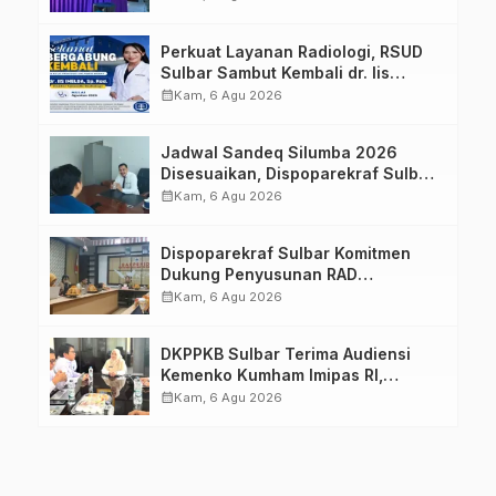
Keluarga dalam Pemenuhan Gizi
Perkuat Layanan Radiologi, RSUD
Sulbar Sambut Kembali dr. Iis
Imelda, Sp.Rad
calendar_month
Kam, 6 Agu 2026
Jadwal Sandeq Silumba 2026
Disesuaikan, Dispoparekraf Sulbar
Pastikan Persiapan Tetap
calendar_month
Kam, 6 Agu 2026
Dimatangkan
Dispoparekraf Sulbar Komitmen
Dukung Penyusunan RAD
TPB/SDGs Sulawesi Barat
calendar_month
Kam, 6 Agu 2026
DKPPKB Sulbar Terima Audiensi
Kemenko Kumham Imipas RI,
Perkuat Pelayanan Kesehatan bagi
calendar_month
Kam, 6 Agu 2026
Kelompok Rentan