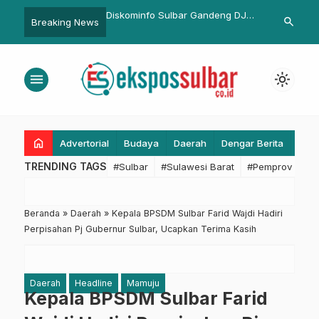
Diskominfo Sulbar Gandeng DJKN
KAGAMA Sulbar Gelar Musda ke
search
Breaking News
Sulseltrabar Lakukan Penilaian
2, Konsolidasi Alumni UGM untuk
Aset Tak Produktif
Sulbar yang Maju dan Sejahtera
menu
light_mode
home
Advertorial
Budaya
Daerah
Dengar Berita
Eko
TRENDING TAGS
#Sulbar
#Sulawesi Barat
#Pemprov Sulba
Beranda
»
Daerah
»
Kepala BPSDM Sulbar Farid Wajdi Hadiri
Perpisahan Pj Gubernur Sulbar, Ucapkan Terima Kasih
Daerah
Headline
Mamuju
Kepala BPSDM Sulbar Farid