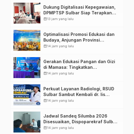
Dukung Digitalisasi Kepegawaian,
DPMPTSP Sulbar Siap Terapkan
Aplikasi FLEKSI ASN
calendar_month
13 jam yang lalu
Optimalisasi Promosi Edukasi dan
Budaya, Anjungan Provinsi
Sulawesi Barat Perkuat Kolaborasi
calendar_month
14 jam yang lalu
Strategis Bersama Sky World TMII
Gerakan Edukasi Pangan dan Gizi
di Mamasa: Tingkatkan
Pengetahuan dan Keterampilan
calendar_month
14 jam yang lalu
Keluarga dalam Pemenuhan Gizi
Perkuat Layanan Radiologi, RSUD
Sulbar Sambut Kembali dr. Iis
Imelda, Sp.Rad
calendar_month
14 jam yang lalu
Jadwal Sandeq Silumba 2026
Disesuaikan, Dispoparekraf Sulbar
Pastikan Persiapan Tetap
calendar_month
14 jam yang lalu
Dimatangkan