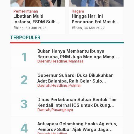
Pemerintahan
Ragam
N
Libatkan Multi
Hingga Hari Ini
H
Instansi, ESDM Sulbar
Pencarian Eril Masih
P
Serius Evaluasi Izin
Dilakukan, Pihak
K
calendar_month
calendar_month
calendar_month
Sen, 30 Jun 2025
Sen, 30 Mei 2022
Tambang Pastikan
Keluarga Ikhlas Atas
T
TERPOPULER
Sesuai Aturan
Semua Takdir
A
Bukan Hanya Membantu Ibunya
Berusaha, PNM Juga Menjaga Mimpi
Daerah
Headline
Mamasa
Anaknya Untuk Menggapai Cita-Cita
Gubernur Suhardi Duka Dikukuhkan
Adat Balanipa, Raih Gelar Sulo
Daerah
Headline
Polman
Tappidena
Dinas Perkebunan Sulbar Bentuk Tim
Kendali Internal ICS untuk Dukung
Daerah
Pasangkayu
Sertifikasi ISPO Pekebun di
Pasangkayu
Antisipasi Gelombang Hoaks Agustus,
Pemprov Sulbar Ajak Warga Jaga
Daerah
Headline