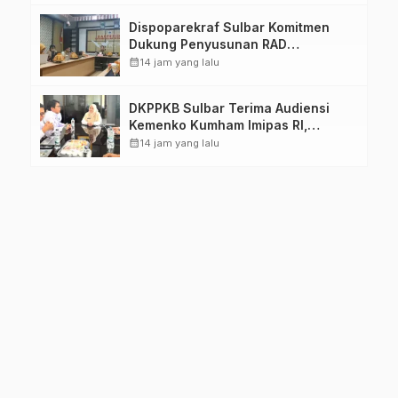
Dispoparekraf Sulbar Komitmen
Dukung Penyusunan RAD
TPB/SDGs Sulawesi Barat
calendar_month
14 jam yang lalu
DKPPKB Sulbar Terima Audiensi
Kemenko Kumham Imipas RI,
Perkuat Pelayanan Kesehatan bagi
calendar_month
14 jam yang lalu
Kelompok Rentan