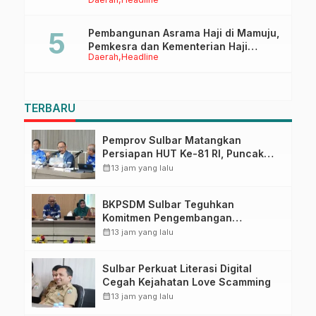
Ruang Digital
Pembangunan Asrama Haji di Mamuju,
Pemkesra dan Kementerian Haji
Daerah
Headline
Sulbar Tinjau Lokasi
TERBARU
Pemprov Sulbar Matangkan
Persiapan HUT Ke-81 RI, Puncak
Upacara di Lapangan Ahmad
calendar_month
13 jam yang lalu
Kirang
BKPSDM Sulbar Teguhkan
Komitmen Pengembangan
Kompetensi ASN melalui
calendar_month
13 jam yang lalu
Penandatanganan Perjanjian
Tugas Belajar 2026
Sulbar Perkuat Literasi Digital
Cegah Kejahatan Love Scamming
calendar_month
13 jam yang lalu