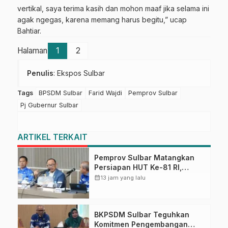
vertikal, saya terima kasih dan mohon maaf jika selama ini
agak ngegas, karena memang harus begitu,” ucap
Bahtiar.
Halaman
1
2
Penulis
: Ekspos Sulbar
Tags
BPSDM Sulbar
Farid Wajdi
Pemprov Sulbar
Pj Gubernur Sulbar
ARTIKEL TERKAIT
Pemprov Sulbar Matangkan
Persiapan HUT Ke-81 RI,
Puncak Upacara di Lapangan
calendar_month
13 jam yang lalu
Ahmad Kirang
BKPSDM Sulbar Teguhkan
Komitmen Pengembangan