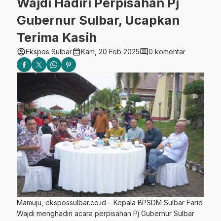
Wajdi Hadiri Perpisahan Pj
Gubernur Sulbar, Ucapkan
Terima Kasih
account_circle
calendar_month
comment
Ekspos Sulbar
Kam, 20 Feb 2025
0 komentar
Mamuju, ekspossulbar.co.id – Kepala BPSDM Sulbar Farid
Wajdi menghadiri acara perpisahan Pj Gubernur Sulbar