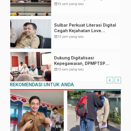
Kompetensi ASN melalui
calendar_month
13 jam yang lalu
Penandatanganan Perjanjian
Tugas Belajar 2026
Sulbar Perkuat Literasi Digital
Cegah Kejahatan Love
Scamming
calendar_month
13 jam yang lalu
Dukung Digitalisasi
Kepegawaian, DPMPTSP
Sulbar Siap Terapkan Aplikasi
calendar_month
13 jam yang lalu
FLEKSI ASN
REKOMENDASI UNTUK ANDA