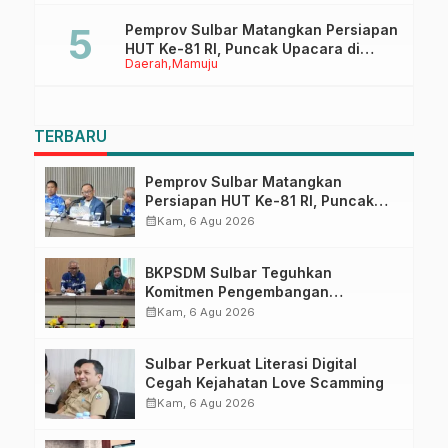
Pemprov Sulbar Matangkan Persiapan
HUT Ke-81 RI, Puncak Upacara di
Daerah
Mamuju
Lapangan Ahmad Kirang
TERBARU
Pemprov Sulbar Matangkan
Persiapan HUT Ke-81 RI, Puncak
Upacara di Lapangan Ahmad
calendar_month
Kam, 6 Agu 2026
Kirang
BKPSDM Sulbar Teguhkan
Komitmen Pengembangan
Kompetensi ASN melalui
calendar_month
Kam, 6 Agu 2026
Penandatanganan Perjanjian
Tugas Belajar 2026
Sulbar Perkuat Literasi Digital
Cegah Kejahatan Love Scamming
calendar_month
Kam, 6 Agu 2026