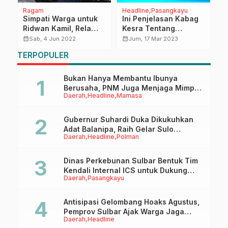
Ragam
Headline
Pasangkayu
P
Simpati Warga untuk
Ini Penjelasan Kabag
P
Ridwan Kamil, Rela
Kesra Tentang
P
Antre Sampaikan Bela
Anggaran Publikasi
T
calendar_month
calendar_month
calendar_month
Sab, 4 Jun 2022
Jum, 17 Mar 2023
Sungkawa
STQH
D
TERPOPULER
B
S
Bukan Hanya Membantu Ibunya
Berusaha, PNM Juga Menjaga Mimpi
Daerah
Headline
Mamasa
Anaknya Untuk Menggapai Cita-Cita
Gubernur Suhardi Duka Dikukuhkan
Adat Balanipa, Raih Gelar Sulo
Daerah
Headline
Polman
Tappidena
Dinas Perkebunan Sulbar Bentuk Tim
Kendali Internal ICS untuk Dukung
Daerah
Pasangkayu
Sertifikasi ISPO Pekebun di
Pasangkayu
Antisipasi Gelombang Hoaks Agustus,
Pemprov Sulbar Ajak Warga Jaga
Daerah
Headline
Ruang Digital