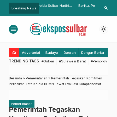
Polda Sulbar Hadiri
Berikut Perbedaan Toyota Raize
Junda Maula
search
Breaking News
…
i Jakarta, Tegaskan
dan Daihatsu Rocky
Kepala Bappe
Wujudkan Astacita
Dilantik Menj
lamatan Masyarakat
menu
light_mode
home
Advertorial
Budaya
Daerah
Dengar Berita
Eko
TRENDING TAGS
#Sulbar
#Sulawesi Barat
#Pemprov Sulba
Beranda
»
Pemerintahan
»
Pemerintah Tegaskan Komitmen
Perbaikan Tata Kelola BUMN Lewat Evaluasi Komprehensif
Pemerintahan
Pemerintah Tegaskan