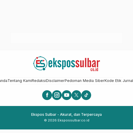
anda
Tentang Kami
Redaksi
Disclaimer
Pedoman Media Siber
Kode Etik Jurnal
Ekspos Sulbar - Akurat, dan Terpercaya
© 2026 Ekspossulbar.co.id