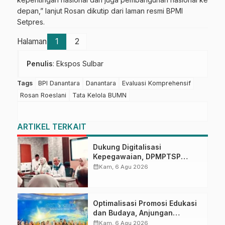
depan,” lanjut Rosan dikutip dari laman resmi BPMI
Setpres.
Halaman
1
2
Penulis
: Ekspos Sulbar
Tags
BPI Danantara
Danantara
Evaluasi Komprehensif
Rosan Roeslani
Tata Kelola BUMN
ARTIKEL TERKAIT
Dukung Digitalisasi
Kepegawaian, DPMPTSP
Sulbar Siap Terapkan Aplikasi
calendar_month
Kam, 6 Agu 2026
FLEKSI ASN
Optimalisasi Promosi Edukasi
dan Budaya, Anjungan
Provinsi Sulawesi Barat
calendar_month
Kam, 6 Agu 2026