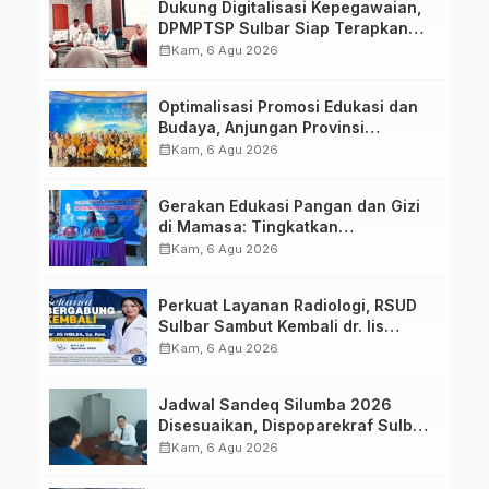
Dukung Digitalisasi Kepegawaian,
DPMPTSP Sulbar Siap Terapkan
Aplikasi FLEKSI ASN
calendar_month
Kam, 6 Agu 2026
Optimalisasi Promosi Edukasi dan
Budaya, Anjungan Provinsi
Sulawesi Barat Perkuat Kolaborasi
calendar_month
Kam, 6 Agu 2026
Strategis Bersama Sky World TMII
Gerakan Edukasi Pangan dan Gizi
di Mamasa: Tingkatkan
Pengetahuan dan Keterampilan
calendar_month
Kam, 6 Agu 2026
Keluarga dalam Pemenuhan Gizi
Perkuat Layanan Radiologi, RSUD
Sulbar Sambut Kembali dr. Iis
Imelda, Sp.Rad
calendar_month
Kam, 6 Agu 2026
Jadwal Sandeq Silumba 2026
Disesuaikan, Dispoparekraf Sulbar
Pastikan Persiapan Tetap
calendar_month
Kam, 6 Agu 2026
Dimatangkan