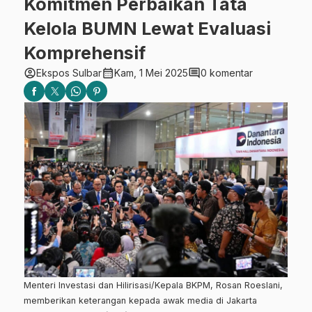
Komitmen Perbaikan Tata
Kelola BUMN Lewat Evaluasi
Komprehensif
account_circle
calendar_month
comment
Ekspos Sulbar
Kam, 1 Mei 2025
0 komentar
Menteri Investasi dan Hilirisasi/Kepala BKPM, Rosan Roeslani,
memberikan keterangan kepada awak media di Jakarta