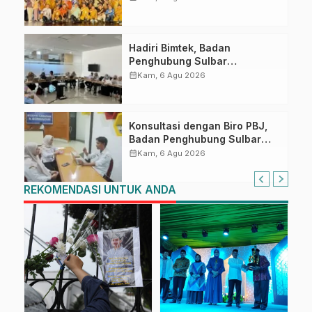
Perkuat Kolaborasi Strategis
Bersama Sky World TMII
Hadiri Bimtek, Badan
Penghubung Sulbar
Tingkatkan Kompetensi ASN
calendar_month
Kam, 6 Agu 2026
dalam Pelaporan SPT Masa
PPN Gunakan Aplikasi Coretax
Konsultasi dengan Biro PBJ,
Badan Penghubung Sulbar
Perkuat Administrasi
calendar_month
Kam, 6 Agu 2026
Pengadaan
REKOMENDASI UNTUK ANDA