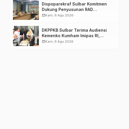
Dispoparekraf Sulbar Komitmen
Dukung Penyusunan RAD
TPB/SDGs Sulawesi Barat
calendar_month
Kam, 6 Agu 2026
DKPPKB Sulbar Terima Audiensi
Kemenko Kumham Imipas RI,
Perkuat Pelayanan Kesehatan bagi
calendar_month
Kam, 6 Agu 2026
Kelompok Rentan