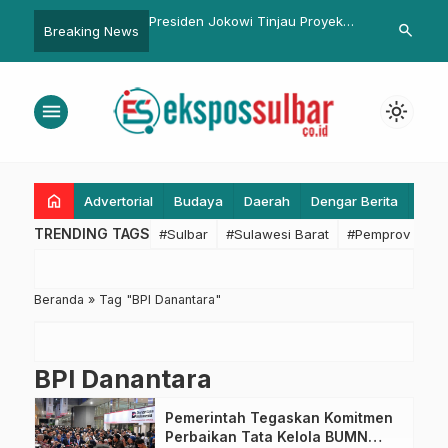
ya Kadis PUPR, Semua
Presiden Jokowi Tinjau Proyek
Irwasda Pold
search
Breaking News
D Potensi Digeser
Peningkatan Struktur Jalan di
Purnawirawan
Pulau Nias
HUT Bhayang
Penghormatan
menu
light_mode
home
Advertorial
Budaya
Daerah
Dengar Berita
Eko
TRENDING TAGS
#Sulbar
#Sulawesi Barat
#Pemprov Sulba
Beranda
»
Tag "BPI Danantara"
BPI Danantara
Pemerintah Tegaskan Komitmen
Perbaikan Tata Kelola BUMN