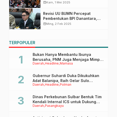
Lewat Evaluasi Komprehensif
calendar_month
Kam, 1 Mei 2025
Revisi UU BUMN Percepat
Pembentukan BPI Danantara,
Temasek Singapura Versi
calendar_month
Ming, 2 Feb 2025
Indonesia
TERPOPULER
Bukan Hanya Membantu Ibunya
Berusaha, PNM Juga Menjaga Mimpi
Daerah
Headline
Mamasa
Anaknya Untuk Menggapai Cita-Cita
Gubernur Suhardi Duka Dikukuhkan
Adat Balanipa, Raih Gelar Sulo
Daerah
Headline
Polman
Tappidena
Dinas Perkebunan Sulbar Bentuk Tim
Kendali Internal ICS untuk Dukung
Daerah
Pasangkayu
Sertifikasi ISPO Pekebun di
Pasangkayu