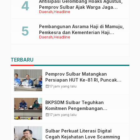
Antisipasi Gelombang Hoaks Agustus,
Pemprov Sulbar Ajak Warga Jaga
Daerah
Headline
Ruang Digital
Pembangunan Asrama Haji di Mamuju,
Pemkesra dan Kementerian Haji
Daerah
Headline
Sulbar Tinjau Lokasi
TERBARU
Pemprov Sulbar Matangkan
Persiapan HUT Ke-81 RI, Puncak
Upacara di Lapangan Ahmad
calendar_month
17 jam yang lalu
Kirang
BKPSDM Sulbar Teguhkan
Komitmen Pengembangan
Kompetensi ASN melalui
calendar_month
17 jam yang lalu
Penandatanganan Perjanjian
Tugas Belajar 2026
Sulbar Perkuat Literasi Digital
Cegah Kejahatan Love Scamming