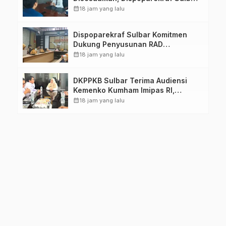
Pastikan Persiapan Tetap
calendar_month
18 jam yang lalu
Dimatangkan
Dispoparekraf Sulbar Komitmen
Dukung Penyusunan RAD
TPB/SDGs Sulawesi Barat
calendar_month
18 jam yang lalu
DKPPKB Sulbar Terima Audiensi
Kemenko Kumham Imipas RI,
Perkuat Pelayanan Kesehatan bagi
calendar_month
18 jam yang lalu
Kelompok Rentan