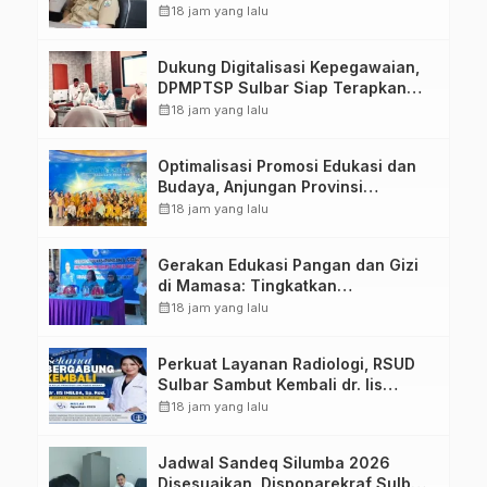
calendar_month
18 jam yang lalu
Dukung Digitalisasi Kepegawaian,
DPMPTSP Sulbar Siap Terapkan
Aplikasi FLEKSI ASN
calendar_month
18 jam yang lalu
Optimalisasi Promosi Edukasi dan
Budaya, Anjungan Provinsi
Sulawesi Barat Perkuat Kolaborasi
calendar_month
18 jam yang lalu
Strategis Bersama Sky World TMII
Gerakan Edukasi Pangan dan Gizi
di Mamasa: Tingkatkan
Pengetahuan dan Keterampilan
calendar_month
18 jam yang lalu
Keluarga dalam Pemenuhan Gizi
Perkuat Layanan Radiologi, RSUD
Sulbar Sambut Kembali dr. Iis
Imelda, Sp.Rad
calendar_month
18 jam yang lalu
Jadwal Sandeq Silumba 2026
Disesuaikan, Dispoparekraf Sulbar