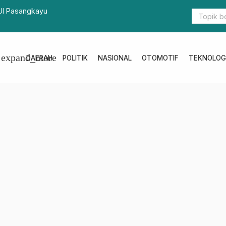
 Kunjungan Kepala BNN Sulbar
Indonesia-T
Daftarnya
expand_more
DAERAH
POLITIK
NASIONAL
OTOMOTIF
TEKNOLOG