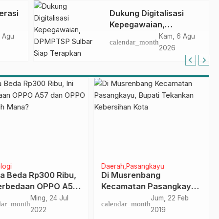
Penandatanganan
erasi
Dukung Digitalisasi
Perjanjian Tugas
Kepegawaian,
Belajar 2026
DPMPTSP Sulbar Siap
 Agu
Kam, 6 Agu
calendar_month
Terapkan Aplikasi
2026
FLEKSI ASN
logi
Daerah
Pasangkayu
a Beda Rp300 Ribu,
Di Musrenbang
Perbedaan OPPO A57
Kecamatan Pasangkayu,
OPPO A55, Pilih
Bupati Tekankan
Ming, 24 Jul
Jum, 22 Feb
dar_month
calendar_month
a?
Kebersihan Kota
2022
2019