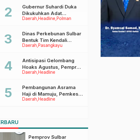
Menggapai Cita-Cita
Gubernur Suhardi Duka
Dikukuhkan Adat
Daerah
Headline
Polman
Balanipa, Raih Gelar Sulo
Tappidena
Dinas Perkebunan Sulbar
Bentuk Tim Kendali
Daerah
Pasangkayu
Internal ICS untuk Dukung
Sertifikasi ISPO Pekebun
di Pasangkayu
Antisipasi Gelombang
Hoaks Agustus, Pemprov
Daerah
Headline
Sulbar Ajak Warga Jaga
Ruang Digital
Pembangunan Asrama
Haji di Mamuju, Pemkesra
Daerah
Headline
dan Kementerian Haji
Sulbar Tinjau Lokasi
ERBARU
Pemprov Sulbar