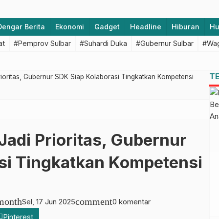
Dengar Berita
Ekonomi
Gadget
Headline
Hiburan
H
at
#Pemprov Sulbar
#Suhardi Duka
#Gubernur Sulbar
#Wag
T
rioritas, Gubernur SDK Siap Kolaborasi Tingkatkan Kompetensi
Jadi Prioritas, Gubernur
si Tingkatkan Kompetensi
month
comment
Sel, 17 Jun 2025
0 komentar
Pinterest