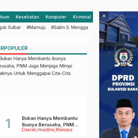
×
ukum
Kesehatan
Komputer
Kriminal
Lifestyle
Majen
ub Sulbar
#Mamuju
#Salim S. Mengga
#featured
#Polda S
ERPOPULER
Bukan Hanya Membantu
Ibunya Berusaha, PNM
Daerah
Headline
Mamasa
Juga Menjaga Mimpi
Anaknya Untuk