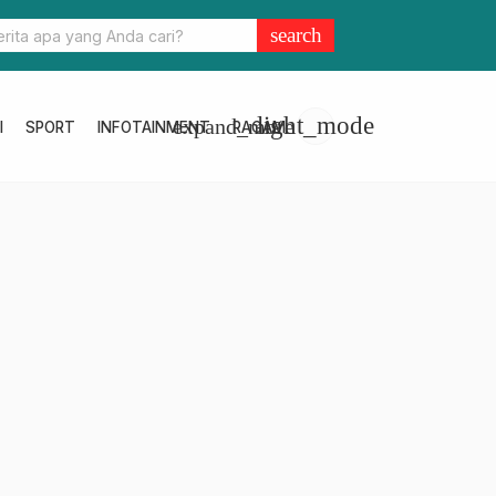
urki Sepakati Sejumlah Kerja Sama di Sejumlah Bidang, Berikut
search
light_mode
expand_more
I
SPORT
INFOTAINMENT
RAGAM