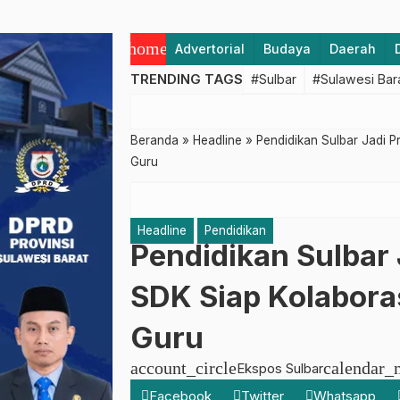
home
Advertorial
Budaya
Daerah
TRENDING TAGS
#Sulbar
#Sulawesi Bar
Beranda
»
Headline
»
Pendidikan Sulbar Jadi P
Guru
Headline
Pendidikan
Pendidikan Sulbar 
SDK Siap Kolabora
Guru
account_circle
calendar_
Ekspos Sulbar
Facebook
Twitter
Whatsapp