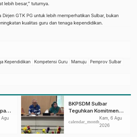
 lebih besar,” tuturnya.
 Dirjen GTK PG untuk lebih memperhatikan Sulbar, bukan
ningkatan kualitas guru dan tenaga kependidikan.
a Kependidikan
Kompetensi Guru
Mamuju
Pemprov Sulbar
BKPSDM Sulbar
apan
Teguhkan Komitmen
ncak
Pengembangan
 Agu
Kam, 6 Agu
calendar_month
gan
Kompetensi ASN
2026
melalui