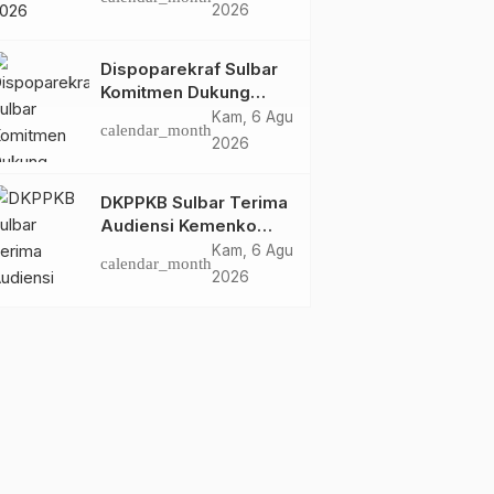
Dispoparekraf Sulbar
2026
Pastikan Persiapan
Tetap Dimatangkan
Dispoparekraf Sulbar
Komitmen Dukung
Penyusunan RAD
Kam, 6 Agu
calendar_month
TPB/SDGs Sulawesi
2026
Barat
DKPPKB Sulbar Terima
Audiensi Kemenko
Kumham Imipas RI,
Kam, 6 Agu
calendar_month
Perkuat Pelayanan
2026
Kesehatan bagi
Kelompok Rentan