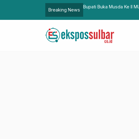
Bupati Pasangkayu Terima
Breaking News
…