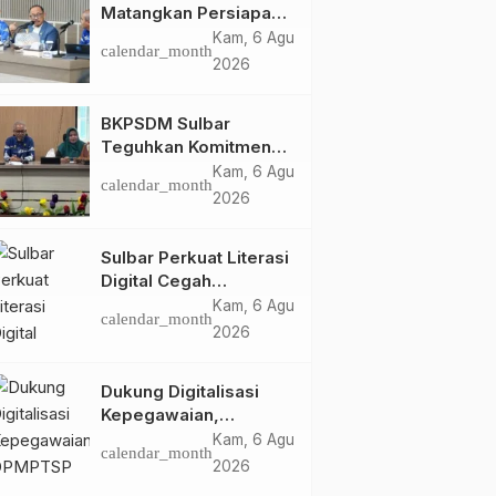
Matangkan Persiapan
HUT Ke-81 RI, Puncak
Kam, 6 Agu
calendar_month
Upacara di Lapangan
2026
Ahmad Kirang
BKPSDM Sulbar
Teguhkan Komitmen
Pengembangan
Kam, 6 Agu
calendar_month
Kompetensi ASN
2026
melalui
Penandatanganan
Sulbar Perkuat Literasi
Perjanjian Tugas
Digital Cegah
Belajar 2026
Kejahatan Love
Kam, 6 Agu
calendar_month
Scamming
2026
Dukung Digitalisasi
Kepegawaian,
DPMPTSP Sulbar Siap
Kam, 6 Agu
calendar_month
Terapkan Aplikasi
2026
FLEKSI ASN