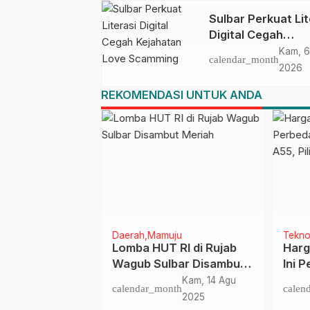
Sulbar Perkuat Lit
Digital Cegah
Kejahatan Love
Kam, 6
calendar_month
Scamming
2026
REKOMENDASI UNTUK ANDA
ngkayu
Daerah
Mamuju
Tekno
g Tahun,
Lomba HUT RI di Rujab
Harg
sangkayu
Wagub Sulbar Disambut
Ini 
lisasi
Meriah
dan 
Sen, 5 Nov
Kam, 14 Agu
nth
calendar_month
calen
OPD
Man
2018
2025