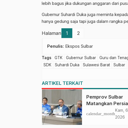
lebih bagus jika dukungan anggaran dari pusat
Gubernur Suhardi Duka juga meminta kepada
hanya gedung saja tapi juga dalam rangka pe
Halaman
1
2
Penulis
: Ekspos Sulbar
Tags
GTK
Gubernur Sulbar
Guru dan Tenag
SDK
Suhardi Duka
Sulawesi Barat
Sulbar
ARTIKEL TERKAIT
Pemprov Sulbar
Matangkan Persi
HUT Ke-81 RI, Pu
Kam, 6
calendar_month
Upacara di Lapan
2026
Ahmad Kirang