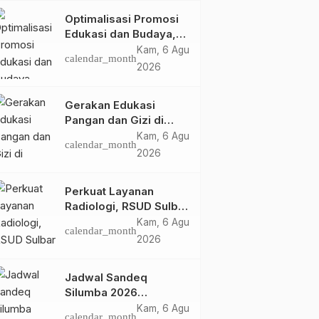
Optimalisasi Promosi
Edukasi dan Budaya,
Anjungan Provinsi
Kam, 6 Agu
calendar_month
Sulawesi Barat Perkuat
2026
Kolaborasi Strategis
Bersama Sky World
Gerakan Edukasi
TMII
Pangan dan Gizi di
Mamasa: Tingkatkan
Kam, 6 Agu
calendar_month
Pengetahuan dan
2026
Keterampilan Keluarga
dalam Pemenuhan Gizi
Perkuat Layanan
Radiologi, RSUD Sulbar
Sambut Kembali dr. Iis
Kam, 6 Agu
calendar_month
Imelda, Sp.Rad
2026
Jadwal Sandeq
Silumba 2026
Disesuaikan,
Kam, 6 Agu
calendar_month