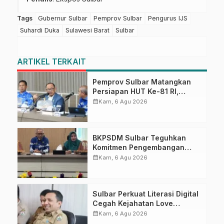
Tags
Gubernur Sulbar
Pemprov Sulbar
Pengurus IJS
Suhardi Duka
Sulawesi Barat
Sulbar
ARTIKEL TERKAIT
Pemprov Sulbar Matangkan
Persiapan HUT Ke-81 RI,
Puncak Upacara di Lapangan
calendar_month
Kam, 6 Agu 2026
Ahmad Kirang
BKPSDM Sulbar Teguhkan
Komitmen Pengembangan
Kompetensi ASN melalui
calendar_month
Kam, 6 Agu 2026
Penandatanganan Perjanjian
Tugas Belajar 2026
Sulbar Perkuat Literasi Digital
Cegah Kejahatan Love
Scamming
calendar_month
Kam, 6 Agu 2026