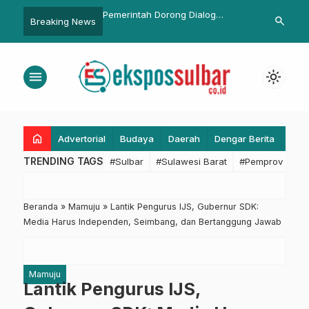
emerintah Dorong Dialog
Sekretariat DPRD Sulbar Terima
Kasa
search
Breaking News
erbuka antara Warga dan PT.
Kunjungan DPRD Kota Palu untuk
Kunj
alma Sumber Lestari Demi
Perkuat Sinergi Penyusunan
Khot
enyelesaian yang Kondusif
Propemperda
menu
light_mode
home
Advertorial
Budaya
Daerah
Dengar Berita
Eko
TRENDING TAGS
#Sulbar
#Sulawesi Barat
#Pemprov Sulba
Beranda
»
Mamuju
»
Lantik Pengurus IJS, Gubernur SDK:
Media Harus Independen, Seimbang, dan Bertanggung Jawab
Mamuju
Lantik Pengurus IJS,