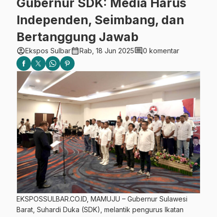
Gubernur SDK: Media Harus
Independen, Seimbang, dan
Bertanggung Jawab
account_circle
calendar_month
comment
Ekspos Sulbar
Rab, 18 Jun 2025
0 komentar
EKSPOSSULBAR.CO.ID, MAMUJU – Gubernur Sulawesi
Barat, Suhardi Duka (SDK), melantik pengurus Ikatan