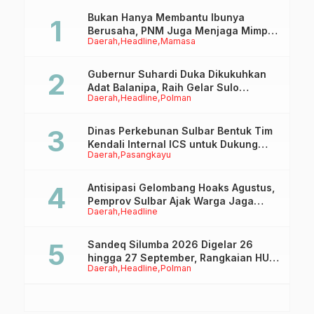
Bukan Hanya Membantu Ibunya
Berusaha, PNM Juga Menjaga Mimpi
Daerah
Headline
Mamasa
Anaknya Untuk Menggapai Cita-Cita
Gubernur Suhardi Duka Dikukuhkan
Adat Balanipa, Raih Gelar Sulo
Daerah
Headline
Polman
Tappidena
Dinas Perkebunan Sulbar Bentuk Tim
Kendali Internal ICS untuk Dukung
Daerah
Pasangkayu
Sertifikasi ISPO Pekebun di
Pasangkayu
Antisipasi Gelombang Hoaks Agustus,
Pemprov Sulbar Ajak Warga Jaga
Daerah
Headline
Ruang Digital
Sandeq Silumba 2026 Digelar 26
hingga 27 September, Rangkaian HUT
Daerah
Headline
Polman
Sulbar