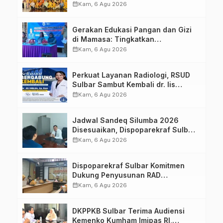
Sulawesi Barat Perkuat Kolaborasi
calendar_month
Kam, 6 Agu 2026
Strategis Bersama Sky World TMII
Gerakan Edukasi Pangan dan Gizi
di Mamasa: Tingkatkan
Pengetahuan dan Keterampilan
calendar_month
Kam, 6 Agu 2026
Keluarga dalam Pemenuhan Gizi
Perkuat Layanan Radiologi, RSUD
Sulbar Sambut Kembali dr. Iis
Imelda, Sp.Rad
calendar_month
Kam, 6 Agu 2026
Jadwal Sandeq Silumba 2026
Disesuaikan, Dispoparekraf Sulbar
Pastikan Persiapan Tetap
calendar_month
Kam, 6 Agu 2026
Dimatangkan
Dispoparekraf Sulbar Komitmen
Dukung Penyusunan RAD
TPB/SDGs Sulawesi Barat
calendar_month
Kam, 6 Agu 2026
DKPPKB Sulbar Terima Audiensi
Kemenko Kumham Imipas RI,