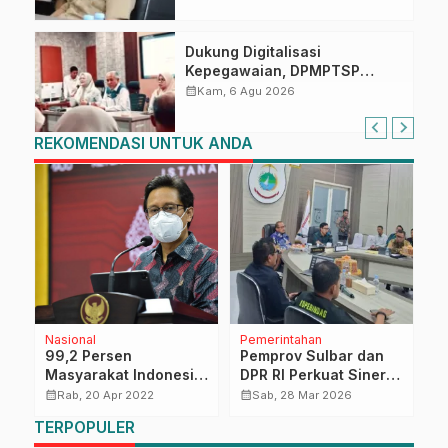
Dukung Digitalisasi
Kepegawaian, DPMPTSP
Sulbar Siap Terapkan Aplikasi
calendar_month
Kam, 6 Agu 2026
FLEKSI ASN
REKOMENDASI UNTUK ANDA
Nasional
Pemerintahan
D
99,2 Persen
Pemprov Sulbar dan
S
Masyarakat Indonesia
DPR RI Perkuat Sinergi
i
Sudah Memiliki
Program Pusat untuk
M
calendar_month
calendar_month
calendar_month
Rab, 20 Apr 2022
Sab, 28 Mar 2026
i
Antibodi
Ketahanan Pangan
TERPOPULER