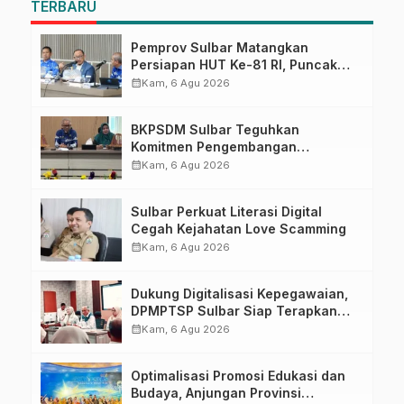
TERBARU
Pemprov Sulbar Matangkan
Persiapan HUT Ke-81 RI, Puncak
Upacara di Lapangan Ahmad
calendar_month
Kam, 6 Agu 2026
Kirang
BKPSDM Sulbar Teguhkan
Komitmen Pengembangan
Kompetensi ASN melalui
calendar_month
Kam, 6 Agu 2026
Penandatanganan Perjanjian
Tugas Belajar 2026
Sulbar Perkuat Literasi Digital
Cegah Kejahatan Love Scamming
calendar_month
Kam, 6 Agu 2026
Dukung Digitalisasi Kepegawaian,
DPMPTSP Sulbar Siap Terapkan
Aplikasi FLEKSI ASN
calendar_month
Kam, 6 Agu 2026
Optimalisasi Promosi Edukasi dan
Budaya, Anjungan Provinsi