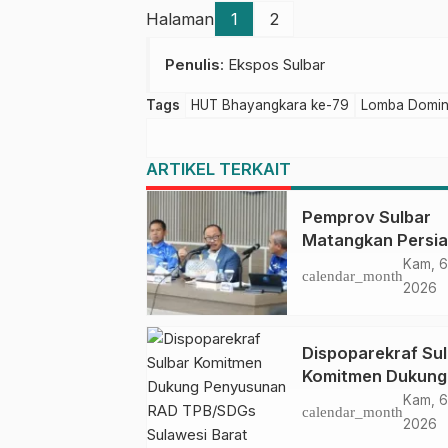
Halaman
1
2
Penulis
: Ekspos Sulbar
Tags
HUT Bhayangkara ke-79
Lomba Domi
ARTIKEL TERKAIT
Pemprov Sulbar
Matangkan Persi
HUT Ke-81 RI, Pu
Kam, 6
calendar_month
Upacara di Lapan
2026
Ahmad Kirang
Dispoparekraf Su
Komitmen Dukung
Penyusunan RAD
Kam, 6
calendar_month
TPB/SDGs Sulawe
2026
Barat