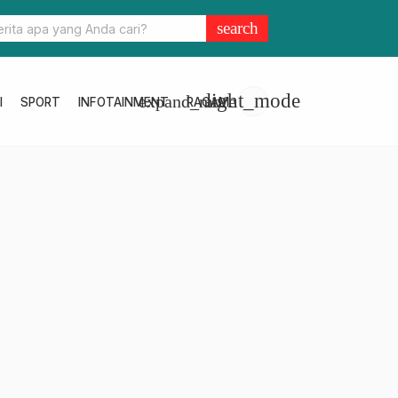
sembada Bibit Kakao, Dinas Perkebunan Sulbar Produksi 10.000 Bi
search
l ICRI 08H untuk Petani
light_mode
expand_more
I
SPORT
INFOTAINMENT
RAGAM