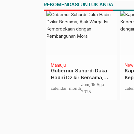
REKOMENDASI UNTUK ANDA
Mamuju
News
ar Terapkan
Gubernur Suhardi Duka
Kapo
ital untuk
Hadiri Dzikir Bersama,
Kepe
 Mutu dan
Ajak Warga Isi
Adan
Rab, 3 Sep
Jum, 15 Agu
nth
calendar_month
calen
an Pasien
Kemerdekaan dengan
Peng
2025
2025
Pembangunan Moral