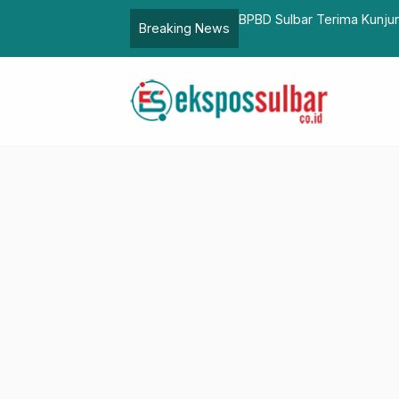
I Daerah Sulbar, Bahas Rencana
Harganas 2022, Andi Ruska
Breaking News
Karya dari Presiden