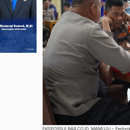
EKSPOSSULBAR.CO.ID, MAMUJU – Perlombaa