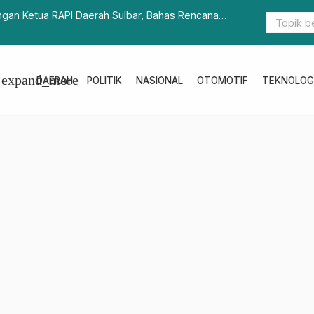
ti Ali Baal Terima Penghargaan Satyalencana Wira
Dorong Swa
Kakao Unggu
expand_more
DAERAH
POLITIK
NASIONAL
OTOMOTIF
TEKNOLOG