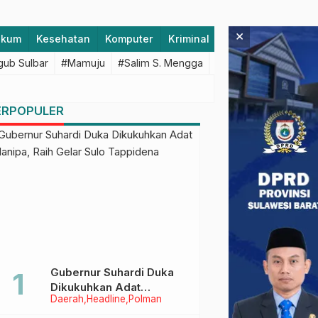
×
ukum
Kesehatan
Komputer
Kriminal
Lifestyle
Majen
ub Sulbar
#Mamuju
#Salim S. Mengga
#featured
#Polda S
ERPOPULER
Gubernur Suhardi Duka
Dikukuhkan Adat
Daerah
Headline
Polman
Balanipa, Raih Gelar Sulo
Tappidena