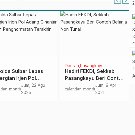
Kelompok Rentan
Daerah
Pasangkayu
lda Sulbar Lepas
Hadiri FEKDI, Sekkab
rgian Irjen Pol
Pasangkayu Beri Contoh
g Ginanjar dengan
Belanja Non Tunai
Jum, 22 Agu
Jum, 9 Apr
dar_month
calendar_month
hormatan Terakhir
2025
2021