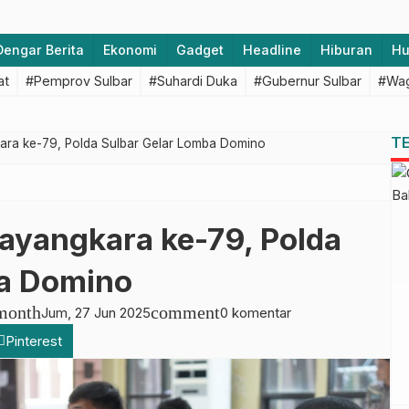
Dengar Berita
Ekonomi
Gadget
Headline
Hiburan
H
at
#Pemprov Sulbar
#Suhardi Duka
#Gubernur Sulbar
#Wag
T
ra ke-79, Polda Sulbar Gelar Lomba Domino
ayangkara ke-79, Polda
ba Domino
month
comment
Jum, 27 Jun 2025
0 komentar
Pinterest