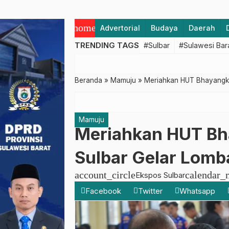
home
Advertorial
Budaya
Daerah
TRENDING TAGS
#Sulbar
#Sulawesi Bar
Beranda
»
Mamuju
»
Meriahkan HUT Bhayangka
Mamuju
Meriahkan HUT Bh
Sulbar Gelar Lom
account_circle
calendar_
Ekspos Sulbar
Facebook
Twitter
Whatsapp