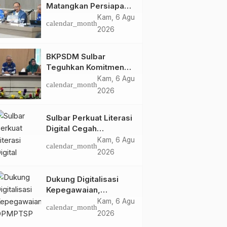
Matangkan Persiapan
HUT Ke-81 RI, Puncak
Kam, 6 Agu
calendar_month
Upacara di Lapangan
2026
Ahmad Kirang
BKPSDM Sulbar
Teguhkan Komitmen
Pengembangan
Kam, 6 Agu
calendar_month
Kompetensi ASN
2026
melalui
Penandatanganan
Sulbar Perkuat Literasi
Perjanjian Tugas
Digital Cegah
Belajar 2026
Kejahatan Love
Kam, 6 Agu
calendar_month
Scamming
2026
Dukung Digitalisasi
Kepegawaian,
DPMPTSP Sulbar Siap
Kam, 6 Agu
calendar_month
Terapkan Aplikasi
2026
FLEKSI ASN