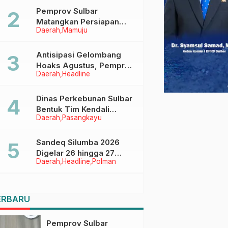
Pemprov Sulbar
Matangkan Persiapan
Daerah
Mamuju
HUT Ke-81 RI, Puncak
Upacara di Lapangan
Ahmad Kirang
Antisipasi Gelombang
Hoaks Agustus, Pemprov
Daerah
Headline
Sulbar Ajak Warga Jaga
Ruang Digital
Dinas Perkebunan Sulbar
Bentuk Tim Kendali
Daerah
Pasangkayu
Internal ICS untuk Dukung
Sertifikasi ISPO Pekebun
di Pasangkayu
Sandeq Silumba 2026
Digelar 26 hingga 27
Daerah
Headline
Polman
September, Rangkaian
HUT Sulbar
ERBARU
Pemprov Sulbar