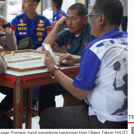
T
n Domino turut mewarnai perayaan Hari Ulang Tahun (HUT)