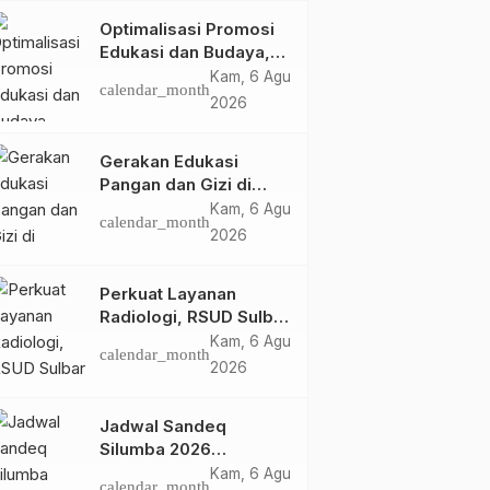
Optimalisasi Promosi
Edukasi dan Budaya,
Anjungan Provinsi
Kam, 6 Agu
calendar_month
Sulawesi Barat Perkuat
2026
Kolaborasi Strategis
Bersama Sky World
Gerakan Edukasi
TMII
Pangan dan Gizi di
Mamasa: Tingkatkan
Kam, 6 Agu
calendar_month
Pengetahuan dan
2026
Keterampilan Keluarga
dalam Pemenuhan Gizi
Perkuat Layanan
Radiologi, RSUD Sulbar
Sambut Kembali dr. Iis
Kam, 6 Agu
calendar_month
Imelda, Sp.Rad
2026
Jadwal Sandeq
Silumba 2026
Disesuaikan,
Kam, 6 Agu
calendar_month