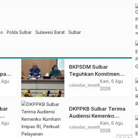
no
Polda Sulbar
Sulawesi Barat
Sulbar
BKPSDM Sulbar
apan
Teguhkan Komitmen
ncak
Pengembangan
 Agu
Kam, 6 Agu
calendar_month
gan
Kompetensi ASN
2026
melalui
Penandatanganan
lbar
DKPPKB Sulbar Terima
Perjanjian Tugas
Audiensi Kemenko
Belajar 2026
Kumham Imipas RI,
 Agu
Kam, 6 Agu
calendar_month
si
Perkuat Pelayanan
2026
Kesehatan bagi