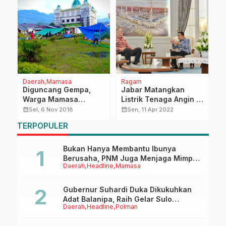
Daerah
Mamasa
Ragam
M
Diguncang Gempa,
Jabar Matangkan
D
tu
Warga Mamasa
Listrik Tenaga Angin di
S
Mengungsi
Garut Selatan,
K
calendar_month
calendar_month
calendar_month
Sel, 6 Nov 2018
Sen, 11 Apr 2022
Teknologi Denmark
D
TERPOPULER
Siap Hasilkan 1.600
I
MW
Bukan Hanya Membantu Ibunya
Berusaha, PNM Juga Menjaga Mimpi
Daerah
Headline
Mamasa
Anaknya Untuk Menggapai Cita-Cita
Gubernur Suhardi Duka Dikukuhkan
Adat Balanipa, Raih Gelar Sulo
Daerah
Headline
Polman
Tappidena