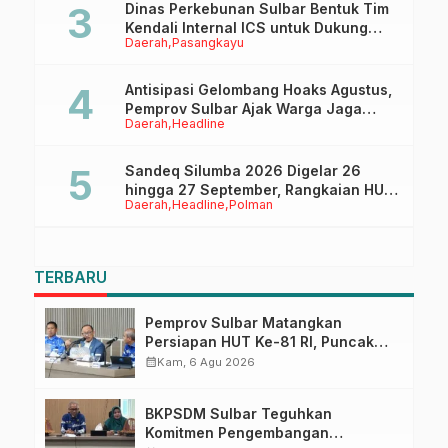
Dinas Perkebunan Sulbar Bentuk Tim
Kendali Internal ICS untuk Dukung
Daerah
Pasangkayu
Sertifikasi ISPO Pekebun di
Pasangkayu
Antisipasi Gelombang Hoaks Agustus,
Pemprov Sulbar Ajak Warga Jaga
Daerah
Headline
Ruang Digital
Sandeq Silumba 2026 Digelar 26
hingga 27 September, Rangkaian HUT
Daerah
Headline
Polman
Sulbar
TERBARU
Pemprov Sulbar Matangkan
Persiapan HUT Ke-81 RI, Puncak
Upacara di Lapangan Ahmad
calendar_month
Kam, 6 Agu 2026
Kirang
BKPSDM Sulbar Teguhkan
Komitmen Pengembangan