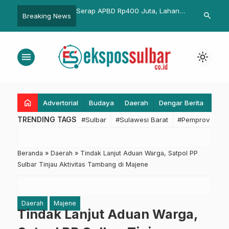
nilaian
Serap APBD Rp400 Juta, Lahan
Gubernur Suhardi
search
Breaking News
lda Sulbar
Seluas 50 Hektar Hanya Hasilkan
Sulbar Jadi Provin
atkan Pelayanan
Rp50 Juta per Tahun
Penuhi Instruksi P
Koperasi Desa Mer
menu
light_mode
home
Advertorial
Budaya
Daerah
Dengar Berita
Eko
TRENDING TAGS
#Sulbar
#Sulawesi Barat
#Pemprov Sulba
Beranda
»
Daerah
»
Tindak Lanjut Aduan Warga, Satpol PP
Sulbar Tinjau Aktivitas Tambang di Majene
Daerah
Majene
Tindak Lanjut Aduan Warga,