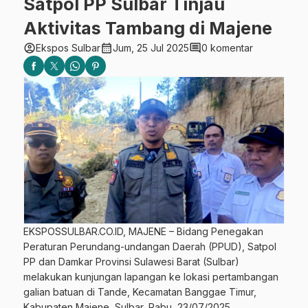
Satpol PP Sulbar Tinjau
Aktivitas Tambang di Majene
account_circle
calendar_month
comment
Ekspos Sulbar
Jum, 25 Jul 2025
0 komentar
EKSPOSSULBAR.CO.ID, MAJENE – Bidang Penegakan
Peraturan Perundang-undangan Daerah (PPUD), Satpol
PP dan Damkar Provinsi Sulawesi Barat (Sulbar)
melakukan kunjungan lapangan ke lokasi pertambangan
galian batuan di Tande, Kecamatan Banggae Timur,
Kabupaten Majene, Sulbar, Rabu, 23/07/2025.