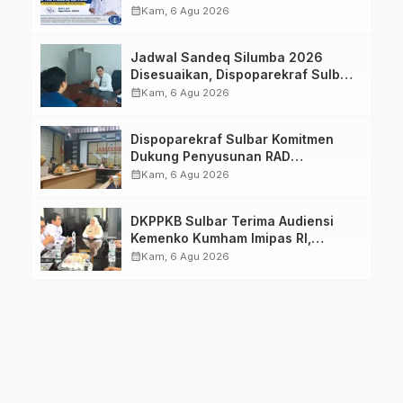
Imelda, Sp.Rad
calendar_month
Kam, 6 Agu 2026
Jadwal Sandeq Silumba 2026
Disesuaikan, Dispoparekraf Sulbar
Pastikan Persiapan Tetap
calendar_month
Kam, 6 Agu 2026
Dimatangkan
Dispoparekraf Sulbar Komitmen
Dukung Penyusunan RAD
TPB/SDGs Sulawesi Barat
calendar_month
Kam, 6 Agu 2026
DKPPKB Sulbar Terima Audiensi
Kemenko Kumham Imipas RI,
Perkuat Pelayanan Kesehatan bagi
calendar_month
Kam, 6 Agu 2026
Kelompok Rentan