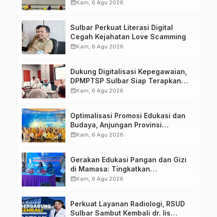
Kompetensi ASN melalui
calendar_month
Kam, 6 Agu 2026
Penandatanganan Perjanjian
Tugas Belajar 2026
Sulbar Perkuat Literasi Digital
Cegah Kejahatan Love Scamming
calendar_month
Kam, 6 Agu 2026
Dukung Digitalisasi Kepegawaian,
DPMPTSP Sulbar Siap Terapkan
Aplikasi FLEKSI ASN
calendar_month
Kam, 6 Agu 2026
Optimalisasi Promosi Edukasi dan
Budaya, Anjungan Provinsi
Sulawesi Barat Perkuat Kolaborasi
calendar_month
Kam, 6 Agu 2026
Strategis Bersama Sky World TMII
Gerakan Edukasi Pangan dan Gizi
di Mamasa: Tingkatkan
Pengetahuan dan Keterampilan
calendar_month
Kam, 6 Agu 2026
Keluarga dalam Pemenuhan Gizi
Perkuat Layanan Radiologi, RSUD
Sulbar Sambut Kembali dr. Iis