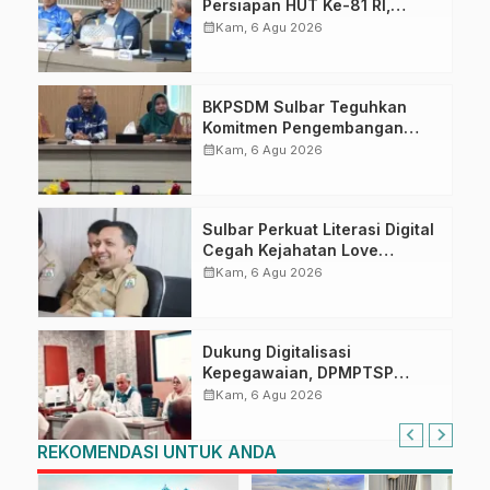
Persiapan HUT Ke-81 RI,
Puncak Upacara di Lapangan
calendar_month
Kam, 6 Agu 2026
Ahmad Kirang
BKPSDM Sulbar Teguhkan
Komitmen Pengembangan
Kompetensi ASN melalui
calendar_month
Kam, 6 Agu 2026
Penandatanganan Perjanjian
Tugas Belajar 2026
Sulbar Perkuat Literasi Digital
Cegah Kejahatan Love
Scamming
calendar_month
Kam, 6 Agu 2026
Dukung Digitalisasi
Kepegawaian, DPMPTSP
Sulbar Siap Terapkan Aplikasi
calendar_month
Kam, 6 Agu 2026
FLEKSI ASN
REKOMENDASI UNTUK ANDA