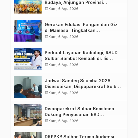
Budaya, Anjungan Provinsi
Sulawesi Barat Perkuat Kolaborasi
calendar_month
Kam, 6 Agu 2026
Strategis Bersama Sky World TMII
Gerakan Edukasi Pangan dan Gizi
di Mamasa: Tingkatkan
Pengetahuan dan Keterampilan
calendar_month
Kam, 6 Agu 2026
Keluarga dalam Pemenuhan Gizi
Perkuat Layanan Radiologi, RSUD
Sulbar Sambut Kembali dr. Iis
Imelda, Sp.Rad
calendar_month
Kam, 6 Agu 2026
Jadwal Sandeq Silumba 2026
Disesuaikan, Dispoparekraf Sulbar
Pastikan Persiapan Tetap
calendar_month
Kam, 6 Agu 2026
Dimatangkan
Dispoparekraf Sulbar Komitmen
Dukung Penyusunan RAD
TPB/SDGs Sulawesi Barat
calendar_month
Kam, 6 Agu 2026
DKPPKB Sulbar Terima Audiensi