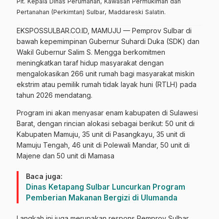
Plt. Kepala Dinas Perumahan, Kawasan Permukiman dan
Pertanahan (Perkimtan) Sulbar, Maddareski Salatin.
EKSPOSSULBAR.CO.ID, MAMUJU — Pemprov Sulbar di
bawah kepemimpinan Gubernur Suhardi Duka (SDK) dan
Wakil Gubernur Salim S. Mengga berkomitmen
meningkatkan taraf hidup masyarakat dengan
mengalokasikan 266 unit rumah bagi masyarakat miskin
ekstrim atau pemilik rumah tidak layak huni (RTLH) pada
tahun 2026 mendatang.
Program ini akan menyasar enam kabupaten di Sulawesi
Barat, dengan rincian alokasi sebagai berikut: 50 unit di
Kabupaten Mamuju, 35 unit di Pasangkayu, 35 unit di
Mamuju Tengah, 46 unit di Polewali Mandar, 50 unit di
Majene dan 50 unit di Mamasa
Baca juga:
Dinas Ketapang Sulbar Luncurkan Program
Pemberian Makanan Bergizi di Ulumanda
Langkah ini juga merupakan respons Pemprov Sulbar