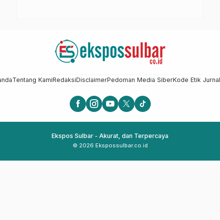
anda
Tentang Kami
Redaksi
Disclaimer
Pedoman Media Siber
Kode Etik Jurnal
Ekspos Sulbar - Akurat, dan Terpercaya
© 2026 Ekspossulbar.co.id