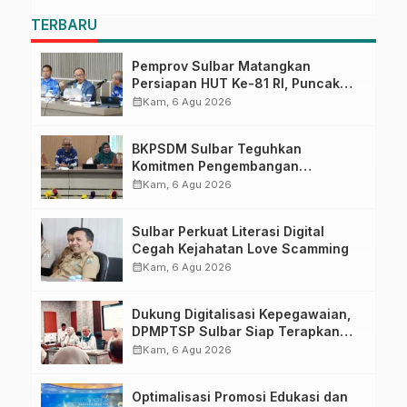
TERBARU
Pemprov Sulbar Matangkan
Persiapan HUT Ke-81 RI, Puncak
Upacara di Lapangan Ahmad
calendar_month
Kam, 6 Agu 2026
Kirang
BKPSDM Sulbar Teguhkan
Komitmen Pengembangan
Kompetensi ASN melalui
calendar_month
Kam, 6 Agu 2026
Penandatanganan Perjanjian
Tugas Belajar 2026
Sulbar Perkuat Literasi Digital
Cegah Kejahatan Love Scamming
calendar_month
Kam, 6 Agu 2026
Dukung Digitalisasi Kepegawaian,
DPMPTSP Sulbar Siap Terapkan
Aplikasi FLEKSI ASN
calendar_month
Kam, 6 Agu 2026
Optimalisasi Promosi Edukasi dan