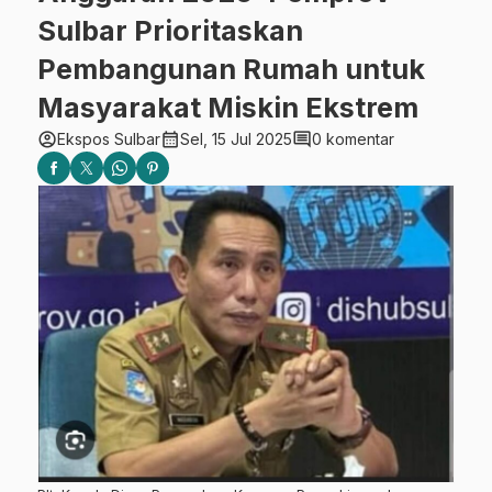
Sulbar Prioritaskan
Pembangunan Rumah untuk
Masyarakat Miskin Ekstrem
account_circle
calendar_month
comment
Ekspos Sulbar
Sel, 15 Jul 2025
0 komentar