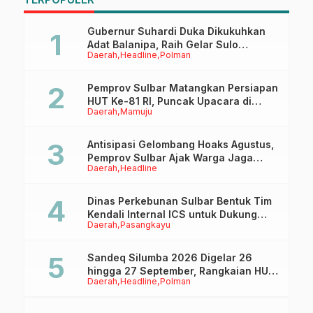
ov
Gubernur Suhardi Duka Dikukuhkan
Adat Balanipa, Raih Gelar Sulo
Daerah
Headline
Polman
Tappidena
Pemprov Sulbar Matangkan Persiapan
HUT Ke-81 RI, Puncak Upacara di
Daerah
Mamuju
Lapangan Ahmad Kirang
Antisipasi Gelombang Hoaks Agustus,
Pemprov Sulbar Ajak Warga Jaga
Daerah
Headline
Ruang Digital
Dinas Perkebunan Sulbar Bentuk Tim
Kendali Internal ICS untuk Dukung
Daerah
Pasangkayu
Sertifikasi ISPO Pekebun di
Pasangkayu
Sandeq Silumba 2026 Digelar 26
hingga 27 September, Rangkaian HUT
Daerah
Headline
Polman
Sulbar