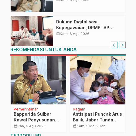
Dukung Digitalisasi
Kepegawaian, DPMPTSP
Sulbar Siap Terapkan Aplikasi
calendar_month
Kam, 6 Agu 2026
FLEKSI ASN
REKOMENDASI UNTUK ANDA
Pemerintahan
Ragam
D
Bapperida Sulbar
Antisipasi Puncak Arus
P
Kawal Penyusunan
Balik, Jabar Tunda
G
n,
RKPD Perubahan
Jadwal Masuk
L
calendar_month
calendar_month
calendar_month
Rab, 6 Agu 2025
Kam, 5 Mei 2022
n
Mamuju Tengah 2025
Sekolah
T
TERPOPULER