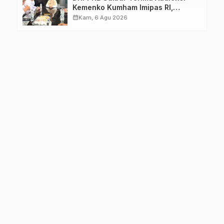
Kemenko Kumham Imipas RI,
Perkuat Pelayanan Kesehatan bagi
calendar_month
Kam, 6 Agu 2026
Kelompok Rentan