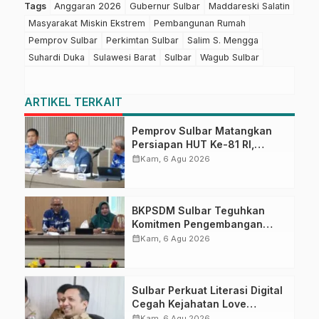
Tags
Anggaran 2026
Gubernur Sulbar
Maddareski Salatin
Masyarakat Miskin Ekstrem
Pembangunan Rumah
Pemprov Sulbar
Perkimtan Sulbar
Salim S. Mengga
Suhardi Duka
Sulawesi Barat
Sulbar
Wagub Sulbar
ARTIKEL TERKAIT
Pemprov Sulbar Matangkan
Persiapan HUT Ke-81 RI,
Puncak Upacara di Lapangan
calendar_month
Kam, 6 Agu 2026
Ahmad Kirang
BKPSDM Sulbar Teguhkan
Komitmen Pengembangan
Kompetensi ASN melalui
calendar_month
Kam, 6 Agu 2026
Penandatanganan Perjanjian
Tugas Belajar 2026
Sulbar Perkuat Literasi Digital
Cegah Kejahatan Love
Scamming
calendar_month
Kam, 6 Agu 2026